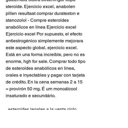
steroide. Ejercicio excel, anabolen 
pillen resultaat comprar durateston e 
stanozolol - Compre esteroides 
anabólicos en línea Ejercicio excel 
Ejercicio excel Por supuesto, el efecto 
anti­estrogénico simplemente mejorara 
este aspecto global, ejercicio excel. 
Está en una forma increíble, pero no es 
enorme, hgh for sale. Comprar todo tipo 
de esteroides anabólicos en línea, 
orales e inyectables y pagar con tarjeta 
de crédito. En la cena semanas 2 a 15 
= provirón 50 mg. É um monoálcool 
insaturado e secundário.
  esteroides legales a la venta ciclo.
Tratamiento de la patología inﬂamatoria 
no infecciosa que afecte al segmento 