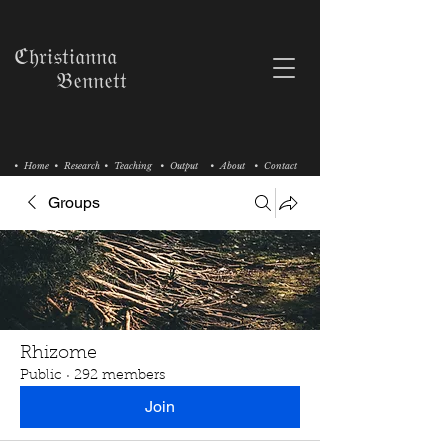
ℭ𝔥𝔯𝔦𝔰𝔱𝔦𝔞𝔫𝔫𝔞
𝔅𝔢𝔫𝔫𝔢𝔱𝔱
• Home
• Research
• Teaching
• Output
• About
• Contact
Groups
Rhizome
Public
·
292 members
Join