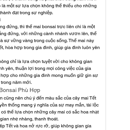
p là một sự lựa chọn không thể thiếu cho những 
thành đạt trong sự nghiệp.
i
 đứng, thì thế mai bonsai trực liên chi là một 
hẳng đứng, với những cành nhánh vươn lên, thể 
à sự vững vàng trong cuộc sống. Thế mai này 
, hòa hợp trong gia đình, giúp gia đình luôn yên 
hông chỉ là lựa chọn tuyệt vời cho không gian 
h yên, thuận lợi trong mọi công việc của gia 
hù hợp cho những gia đình mong muốn giữ gìn sự 
 trong năm mới.
 Bonsai Phù Hợp
ạn cũng nên chú ý đến màu sắc của cây mai Tết 
yền thống mang ý nghĩa của sự may mắn, tài lộc 
 có thể lựa chọn những cây mai có sắc hoa nhạt 
gian nhẹ nhàng, thanh thoát.
p Tết và hoa nở rực rỡ, giúp không gian gia 