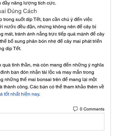
n đầy năng lượng tích cực.
sai Đúng Cách
 trong suốt dịp Tết, bạn cần chú ý đến việc 
ới nước đều đặn, nhưng không nên để cây bị 
g mát, tránh ánh nắng trực tiếp quá mạnh để cây 
ó thể bổ sung phân bón nhẹ để cây mai phát triển 
g dịp Tết.
n quà tinh thần, mà còn mang đến những ý nghĩa 
 đình bạn đón nhận tài lộc và may mắn trong 
g những thế mai bonsai trên để mang lại một 
mùa xuân rực rỡ, đầy hy vọng và thành công. Các bạn có thể tham khảo thêm về 
 tốt nhất hiện nay
.
0 Comments