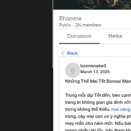
Rhizome
Public
·
291 members
Discussion
Media
Back
boonsnake3
March 13, 2025
boonsnake3
Những Thế Mai Tết Bonsai Man
Trong mỗi dịp Tết đến, bên cạnh
trang trí không gian gia đình v
trưng không thể thiếu. 
mai vàng 
trọng, cây mai còn có ý nghĩa ph
may mắn cho năm mới. Nếu bạn 
mang nhiều tài lộc, hãy tham k