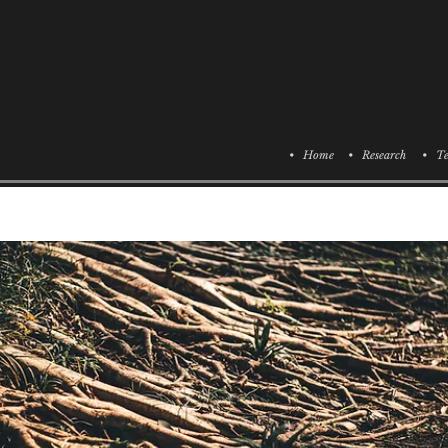
• Home
• Research
• Te