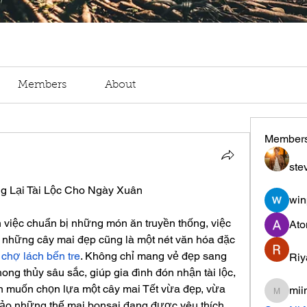
Members
About
Member
ste
g Lại Tài Lộc Cho Ngày Xuân
win
 việc chuẩn bị những món ăn truyền thống, việc 
Ato
ới những cây mai đẹp cũng là một nét văn hóa đặc 
chợ lách bến tre
. Không chỉ mang vẻ đẹp sang 
Riy
ong thủy sâu sắc, giúp gia đình đón nhận tài lộc, 
muốn chọn lựa một cây mai Tết vừa đẹp, vừa 
mii
miinguy
hảo những thế mai bonsai đang được yêu thích 