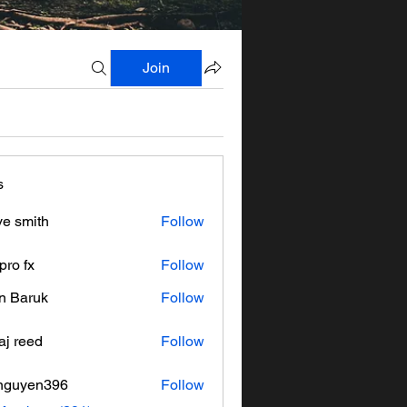
Join
s
ve smith
Follow
pro fx
Follow
n Baruk
Follow
aj reed
Follow
nguyen396
Follow
en396