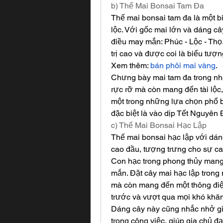
b) Thế Mai Bonsai Tam Đa
Thế mai bonsai tam đa là một bi
lộc. Với gốc mai lớn và dáng c
điều may mắn: Phúc - Lộc - Thọ.
trị cao và được coi là biểu tượ
Xem thêm: 
bán phôi mai vàng
.
Chưng bày mai tam đa trong nhà
rực rỡ mà còn mang đến tài lộc,
một trong những lựa chọn phổ 
đặc biệt là vào dịp Tết Nguyên 
c) Thế Mai Bonsai Hạc Lập
Thế mai bonsai hạc lập với dán
cao đầu, tượng trưng cho sự cao
Con hạc trong phong thủy mang 
mắn. Đặt cây mai hạc lập trong 
mà còn mang đến một thông điệp
trước và vượt qua mọi khó khăn
Dáng cây này cũng nhắc nhở gia 
trong công việc, giúp gia chủ đ