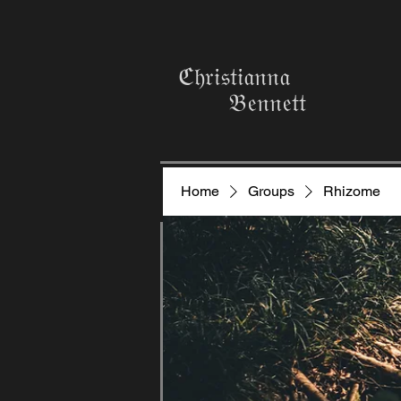
ℭ𝔥𝔯𝔦𝔰𝔱𝔦𝔞𝔫𝔫𝔞
𝔅𝔢𝔫𝔫𝔢𝔱𝔱
Home
Groups
Rhizome