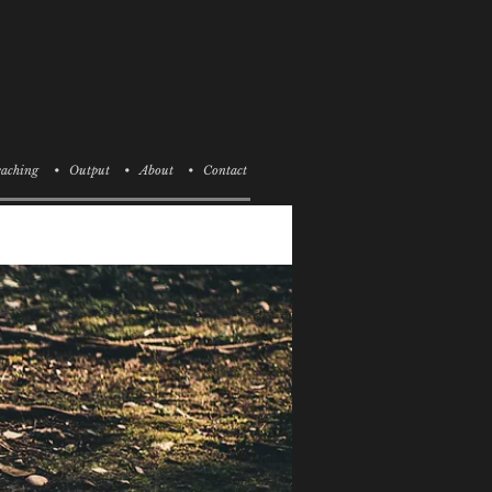
aching
• Output
• About
• Contact