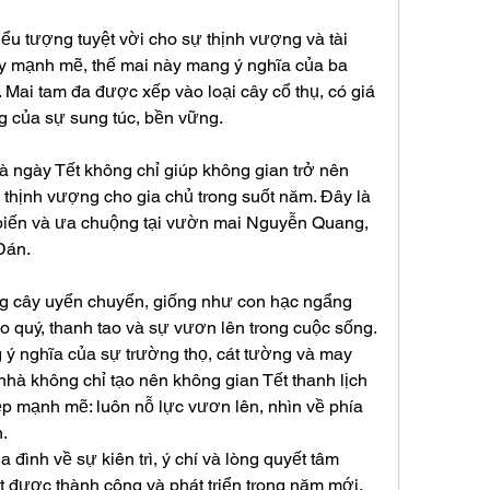
ểu tượng tuyệt vời cho sự thịnh vượng và tài 
ây mạnh mẽ, thế mai này mang ý nghĩa của ba 
 Mai tam đa được xếp vào loại cây cổ thụ, có giá 
ng của sự sung túc, bền vững.
 ngày Tết không chỉ giúp không gian trở nên 
 thịnh vượng cho gia chủ trong suốt năm. Đây là 
biến và ưa chuộng tại vườn mai Nguyễn Quang, 
Đán.
g cây uyển chuyển, giống như con hạc ngẩng 
 quý, thanh tao và sự vươn lên trong cuộc sống. 
ý nghĩa của sự trường thọ, cát tường và may 
nhà không chỉ tạo nên không gian Tết thanh lịch 
 mạnh mẽ: luôn nỗ lực vươn lên, nhìn về phía 
.
đình về sự kiên trì, ý chí và lòng quyết tâm 
ạt được thành công và phát triển trong năm mới. 