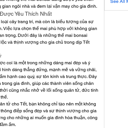
See All
 gian ngôi nhà và đem lại vận may cho gia đình.
 Được Yêu Thích Nhất
loại cây trang trí, mà còn là biểu tượng của sự 
. Việc lựa chọn thế mai phù hợp với không gian 
uan trọng. Dưới đây là những thế mai bonsai 
lộc và thịnh vượng cho gia chủ trong dịp Tết 
ử
ợc coi là một trong những dáng mai đẹp và ý 
ới hình dáng thẳng đứng, mạnh mẽ và vững chãi, 
m hạnh cao quý, sự tôn kính và trung thực. Đây 
 trong gia đình, giúp các thành viên sống chân 
thời cũng nhắc nhở về lối sống quân tử, đức tính 
thế.
ân tử cho Tết, bạn không chỉ tạo nên một không 
thông điệp sống đẹp và sự thịnh vượng cho gia 
ởng cho những ai muốn gia đình hòa thuận, công 
 đầm ấm.