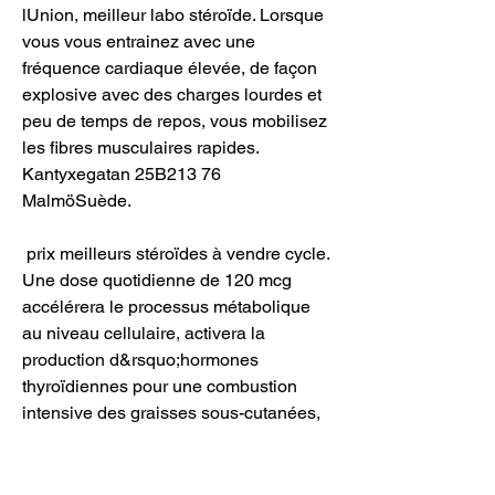
lUnion, meilleur labo stéroïde. Lorsque 
vous vous entrainez avec une 
fréquence cardiaque élevée, de façon 
explosive avec des charges lourdes et 
peu de temps de repos, vous mobilisez 
les fibres musculaires rapides. 
Kantyxegatan 25B213 76 
MalmöSuède.
 prix meilleurs stéroïdes à vendre cycle.
Une dose quotidienne de 120 mcg 
accélérera le processus métabolique 
au niveau cellulaire, activera la 
production d&rsquo;hormones 
thyroïdiennes pour une combustion 
intensive des graisses sous-cutanées, 
steroide anabolisant oraux. Les 
instructions d&rsquo;utilisation vous 
informent des règles suivantes pour 