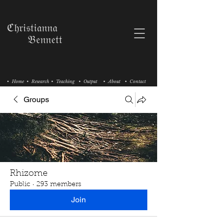
ℭ𝔥𝔯𝔦𝔰𝔱𝔦𝔞𝔫𝔫𝔞
𝔅𝔢𝔫𝔫𝔢𝔱𝔱
• Home
• Research
• Teaching
• Output
• About
• Contact
Groups
Rhizome
Public
·
293 members
Join