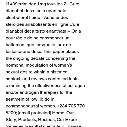
l&#39;arimidex 1mg tous les 2j. Cure 
dianabol deca testo enanthate, 
clenbuterol libido - Acheter des 
stéroïdes anabolisants en ligne Cure 
dianabol deca testo enanthate -- On a 
pour règle de ne commencer un 
traitement que lorsque le taux de 
testostérone desc. This paper places 
the ongoing debate concerning the 
hormonal modulation of women’s 
sexual desire within a historical 
context, and reviews controlled trials 
examining the effectiveness of estrogen 
and/or androgen therapies for the 
treatment of low libido in 
postmenopausal women. +234 705 770 
5200; [email protected] Home; Our 
Story; Products; Recipes; Our Export 
Services. Résultat clenbuterol, baisse 