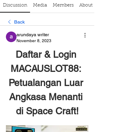
Discussion
Media
Members
About
Back
arundaya writer
November 8, 2023
Daftar & Login 
MACAUSLOT88: 
Petualangan Luar 
Angkasa Menanti 
di Space Craft!