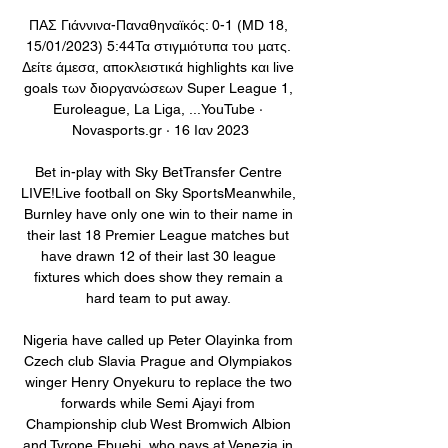
ΠΑΣ Γιάννινα-Παναθηναϊκός: 0-1 (MD 18, 
15/01/2023) 5:44Τα στιγμιότυπα του ματς. 
Δείτε άμεσα, αποκλειστικά highlights και live 
goals των διοργανώσεων Super League 1, 
Euroleague, La Liga, ...YouTube · 
Novasports.gr · 16 Ιαν 2023

Bet in-play with Sky BetTransfer Centre 
LIVE!Live football on Sky SportsMeanwhile, 
Burnley have only one win to their name in 
their last 18 Premier League matches but 
have drawn 12 of their last 30 league 
fixtures which does show they remain a 
hard team to put away. 

Nigeria have called up Peter Olayinka from 
Czech club Slavia Prague and Olympiakos 
winger Henry Onyekuru to replace the two 
forwards while Semi Ajayi from 
Championship club West Bromwich Albion 
and Tyrone Ebuehi, who pays at Venezia in 