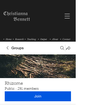
ℭ𝔥𝔯𝔦𝔰𝔱𝔦𝔞𝔫𝔫𝔞
𝔅𝔢𝔫𝔫𝔢𝔱𝔱
• Home
• Research
• Teaching
• Output
• About
• Contact
Groups
Rhizome
Public
·
291 members
Join