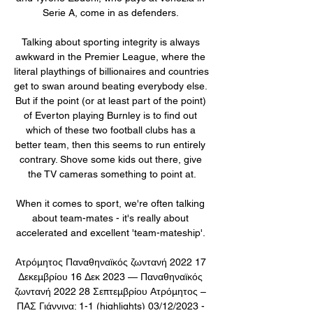
Serie A, come in as defenders. 

Talking about sporting integrity is always 
awkward in the Premier League, where the 
literal playthings of billionaires and countries 
get to swan around beating everybody else. 
But if the point (or at least part of the point) 
of Everton playing Burnley is to find out 
which of these two football clubs has a 
better team, then this seems to run entirely 
contrary. Shove some kids out there, give 
the TV cameras something to point at.

When it comes to sport, we're often talking 
about team-mates - it's really about 
accelerated and excellent 'team-mateship'. 

Ατρόμητος Παναθηναϊκός ζωντανή 2022 17 
Δεκεμβρίου 16 Δεκ 2023 — Παναθηναϊκός 
ζωντανή 2022 28 Σεπτεμβρίου Ατρόμητος – 
ΠΑΣ Γιάννινα: 1-1 (highlights) 03/12/2023 - 