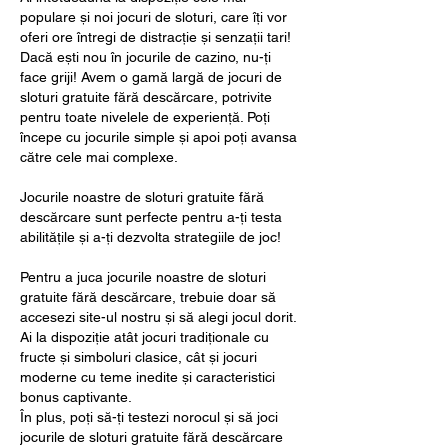
populare și noi jocuri de sloturi, care îți vor 
oferi ore întregi de distracție și senzații tari!
Dacă ești nou în jocurile de cazino, nu-ți 
face griji! Avem o gamă largă de jocuri de 
sloturi gratuite fără descărcare, potrivite 
pentru toate nivelele de experiență. Poți 
începe cu jocurile simple și apoi poți avansa 
către cele mai complexe.
Jocurile noastre de sloturi gratuite fără 
descărcare sunt perfecte pentru a-ți testa 
abilitățile și a-ți dezvolta strategiile de joc!
Pentru a juca jocurile noastre de sloturi 
gratuite fără descărcare, trebuie doar să 
accesezi site-ul nostru și să alegi jocul dorit. 
Ai la dispoziție atât jocuri tradiționale cu 
fructe și simboluri clasice, cât și jocuri 
moderne cu teme inedite și caracteristici 
bonus captivante.
În plus, poți să-ți testezi norocul și să joci 
jocurile de sloturi gratuite fără descărcare 