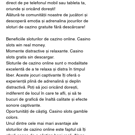
direct de pe telefonul mobil sau tableta ta, 
oriunde și oricând dorești!
Alătură-te comunității noastre de jucători și 
descoperă emoția și adrenalina jocurilor de 
sloturi de cazino gratuite fără descărcare!
Beneficiile sloturilor de cazino online. Casino 
slots win real money.
Momente distractive și relaxante. Casino 
slots gratis sin descargar.
Sloturile de cazino online sunt o modalitate 
excelentă de a te relaxa și distra în timpul 
liber. Aceste jocuri captivante îți oferă o 
experiență plină de adrenalină și deplin 
distractivă. Poți să joci oricând dorești, 
indiferent de locul în care te afli, și să te 
bucuri de grafică de înaltă calitate și efecte 
sonore captivante.
Oportunități de câștig. Casino slots gamble 
colors.
Unul dintre cele mai mari avantaje ale 
sloturilor de cazino online este faptul că îți 