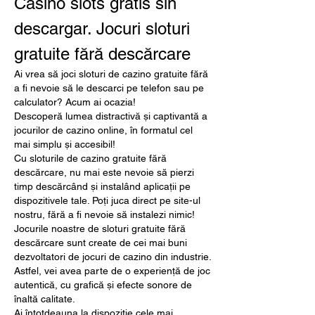
Casino slots gratis sin 
descargar. Jocuri sloturi 
gratuite fără descărcare
Ai vrea să joci sloturi de cazino gratuite fără 
a fi nevoie să le descarci pe telefon sau pe 
calculator? Acum ai ocazia!
Descoperă lumea distractivă și captivantă a 
jocurilor de cazino online, în formatul cel 
mai simplu și accesibil!
Cu sloturile de cazino gratuite fără 
descărcare, nu mai este nevoie să pierzi 
timp descărcând și instalând aplicații pe 
dispozitivele tale. Poți juca direct pe site-ul 
nostru, fără a fi nevoie să instalezi nimic!
Jocurile noastre de sloturi gratuite fără 
descărcare sunt create de cei mai buni 
dezvoltatori de jocuri de cazino din industrie. 
Astfel, vei avea parte de o experiență de joc 
autentică, cu grafică și efecte sonore de 
înaltă calitate.
Ai întotdeauna la dispoziție cele mai 