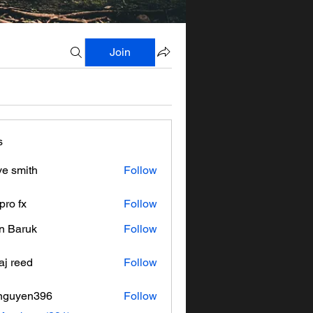
Join
s
ve smith
Follow
pro fx
Follow
n Baruk
Follow
aj reed
Follow
nguyen396
Follow
en396