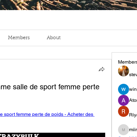
Members
About
Member
ste
me salle de sport femme perte 
win
Ato
e sport femme perte de poids - Acheter des 
Riy
mii
miinguy