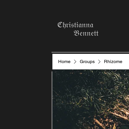
ℭ𝔥𝔯𝔦𝔰𝔱𝔦𝔞𝔫𝔫𝔞
𝔅𝔢𝔫𝔫𝔢𝔱𝔱
Home
Groups
Rhizome