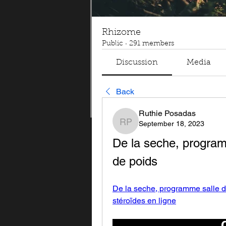
Rhizome
Public
·
291 members
Discussion
Media
Back
Ruthie Posadas
September 18, 2023
Ruthie Posadas
De la seche, program
de poids
De la seche, programme salle d
stéroïdes en ligne