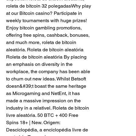
roleta de bitcoin 32 polegadasWhy play 
at our Bitcoin casino? Participate in 
weekly tournaments with huge prizes! 
Enjoy bitcoin gambling promotions, 
offering free spins, cashback, bonuses, 
and much more, roleta de bitcoin 
aleatória. Roleta de bitcoin aleatória 
Roleta de bitcoin aleatória By placing 
an emphasis on diversity in the 
workplace, the company has been able 
to churn out new ideas. Whilst Betsoft 
doesn&#39;t boast the same heritage 
as Microgaming and NetEnt, it has 
made a massive impression on the 
industry in a relativel. Roleta de bitcoin 
livre aleatória. 50 BTC + 400 Free 
Spins 18+ | New. Origem: 
Desciclopédia, a enciclopédia livre de 