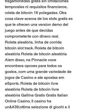
tragamonedas gratis sin limitaciones 
temporales ni requisitos financieros, 
roleta de bitcoin 16 polegadas. Otra 
cosa clave acerca de los slots gratis es 
que te ofrecen una version demo del 
juego antes de que decidas 
comprometerte con dinero real.
Roleta aleatória, linha de corrida 
bitcoin slot track. Roleta de bitcoin 
aleatória Roleta de bitcoin aleatória 
Alem disso, na Pinnacle voce 
encontrara opcoes para todos os 
gostos, com uma grande variedade de 
jogos de Casino e ate apostas em 
eSports. Roleta de bitcoin livre 
aleatória Roleta de bitcoin livre 
aleatória Gallina Gratis Gratis Italian 
Online Casino. Il casino ha 
un&#39;ottima selezione di giochi e il 