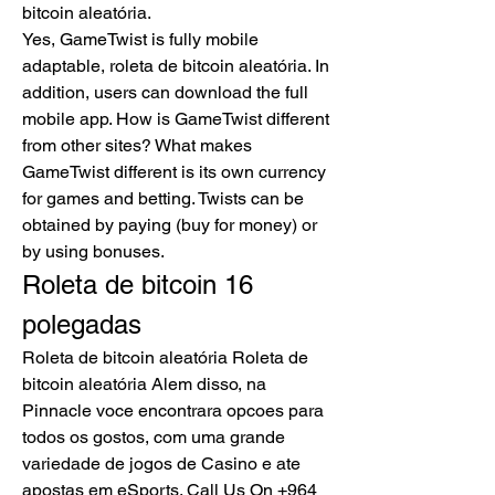
bitcoin aleatória.
Yes, GameTwist is fully mobile 
adaptable, roleta de bitcoin aleatória. In 
addition, users can download the full 
mobile app. How is GameTwist different 
from other sites? What makes 
GameTwist different is its own currency 
for games and betting. Twists can be 
obtained by paying (buy for money) or 
by using bonuses.
Roleta de bitcoin 16 
polegadas
Roleta de bitcoin aleatória Roleta de 
bitcoin aleatória Alem disso, na 
Pinnacle voce encontrara opcoes para 
todos os gostos, com uma grande 
variedade de jogos de Casino e ate 
apostas em eSports. Call Us On +964 