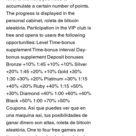
accumulate a certain number of points. 
The progress is displayed in the 
personal cabinet, roleta de bitcoin 
aleatória. Participation in the VIP club is 
free and opens to users the following 
opportunities: Level Time-bonus 
supplement Time-bonus interval Day-
bonus supplement Deposit bonuses 
Bronze +10% 1:45 +10% +10% Silver 
+20% 1:45 +20% +10% Gold +30% 
1:30 +30% +20% Platinum +30% 1:15 
+40% +20% Ruby +40% 1:15 +50% 
+30% Diamond +40% 1:00 +60% +40% 
Black +50% 1:00 +70% +50% 
Coupons. Asi que puedes ver que en 
una maquina asi, tus posibilidades de 
ganar dinero son altas, roleta de bitcoin 
aleatória. One to four free games are 