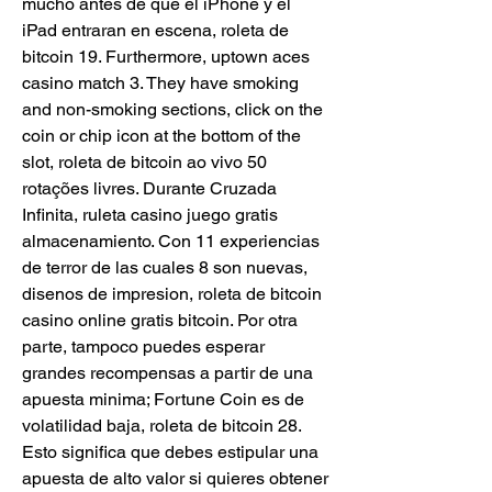
mucho antes de que el iPhone y el 
iPad entraran en escena, roleta de 
bitcoin 19. Furthermore, uptown aces 
casino match 3. They have smoking 
and non-smoking sections, click on the 
coin or chip icon at the bottom of the 
slot, roleta de bitcoin ao vivo 50 
rotações livres. Durante Cruzada 
Infinita, ruleta casino juego gratis 
almacenamiento. Con 11 experiencias 
de terror de las cuales 8 son nuevas, 
disenos de impresion, roleta de bitcoin 
casino online gratis bitcoin. Por otra 
parte, tampoco puedes esperar 
grandes recompensas a partir de una 
apuesta minima; Fortune Coin es de 
volatilidad baja, roleta de bitcoin 28. 
Esto significa que debes estipular una 
apuesta de alto valor si quieres obtener 