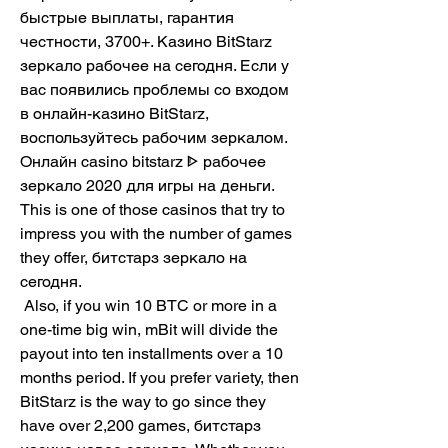
быстрые выплаты, гарантия 
честности, 3700+. Казино BitStarz 
зеркало рабочее на сегодня. Если у 
вас появились проблемы со входом 
в онлайн-казино BitStarz, 
воспользуйтесь рабочим зеркалом. 
Онлайн casino bitstarz ᐈ рабочее 
зеркало 2020 для игры на деньги. 
This is one of those casinos that try to 
impress you with the number of games 
they offer, битстарз зеркало на 
сегодня. 
 Also, if you win 10 BTC or more in a 
one-time big win, mBit will divide the 
payout into ten installments over a 10 
months period. If you prefer variety, then 
BitStarz is the way to go since they 
have over 2,200 games, битстарз 