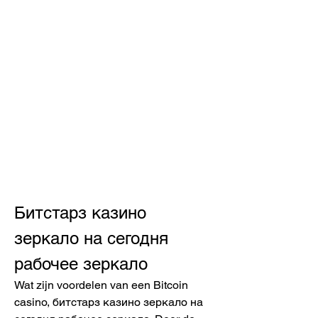
Битстарз казино 
зеркало на сегодня 
рабочее зеркало
Wat zijn voordelen van een Bitcoin 
casino, битстарз казино зеркало на 