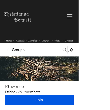
ℭ𝔥𝔯𝔦𝔰𝔱𝔦𝔞𝔫𝔫𝔞
𝔅𝔢𝔫𝔫𝔢𝔱𝔱
• Home
• Research
• Teaching
• Output
• About
• Contact
Groups
Rhizome
Public
·
291 members
Join