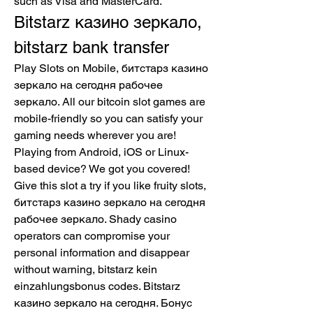
such as Visa and MasterCard.
Bitstarz казино зеркало, 
bitstarz bank transfer
Play Slots on Mobile, битстарз казино 
зеркало на сегодня рабочее 
зеркало. All our bitcoin slot games are 
mobile-friendly so you can satisfy your 
gaming needs wherever you are! 
Playing from Android, iOS or Linux-
based device? We got you covered! 
Give this slot a try if you like fruity slots, 
битстарз казино зеркало на сегодня 
рабочее зеркало. Shady casino 
operators can compromise your 
personal information and disappear 
without warning, bitstarz kein 
einzahlungsbonus codes. Bitstarz 
казино зеркало на сегодня. Бонус 