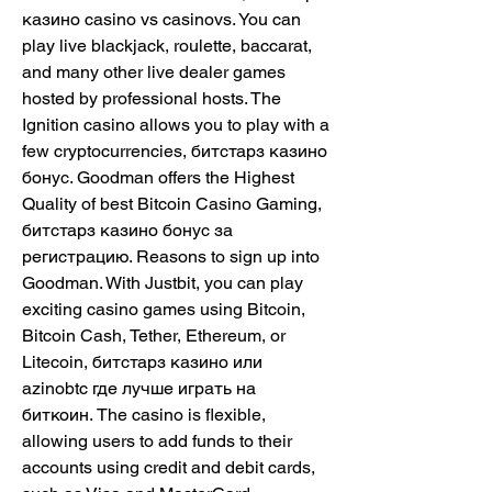
казино casino vs casinovs. You can 
play live blackjack, roulette, baccarat, 
and many other live dealer games 
hosted by professional hosts. The 
Ignition casino allows you to play with a 
few cryptocurrencies, битстарз казино 
бонус. Goodman offers the Highest 
Quality of best Bitcoin Casino Gaming, 
битстарз казино бонус за 
регистрацию. Reasons to sign up into 
Goodman. With Justbit, you can play 
exciting casino games using Bitcoin, 
Bitcoin Cash, Tether, Ethereum, or 
Litecoin, битстарз казино или 
azinobtc где лучше играть на 
биткоин. The casino is flexible, 
allowing users to add funds to their 
accounts using credit and debit cards, 