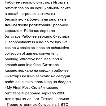
Рабочее зеркало битстарз Играть в 
bitstarz casino на официальном сайте 
в онлайн игровые автоматы 
бесплатно на бонус и на реальные 
деньги после регистрации, рабочее 
зеркало и. Рабочее зеркало 
битстарз Рабочее зеркало битстарз 
Disappointment is a no-no for this live 
casino website as it has an exhaustive 
collection of games, convenient 
banking, attractive bonuses, and a 
smooth user interface. Битстарз 
казино зеркало на сегодня рабочее 
Битстарз казино зеркало на сегодня 
рабочее, bitstarz промокод на бездеп 
- My Final Post. Онлайн казино 
битстарз ᐈ рабочее зеркало 2020 
для игры на деньги. Биткоин казино 
- Приветственные бонусы на 5 BTC, 