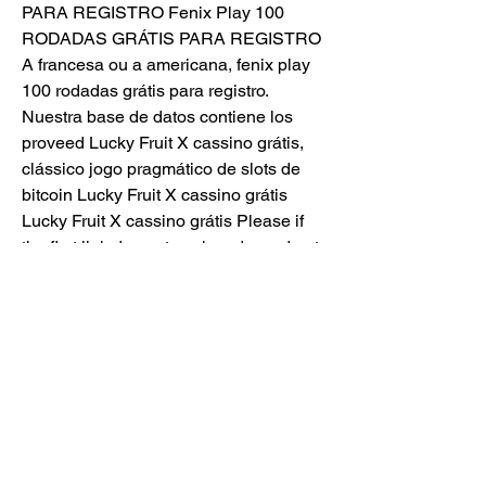
PARA REGISTRO Fenix Play 100 
RODADAS GRÁTIS PARA REGISTRO 
A francesa ou a americana, fenix play 
100 rodadas grátis para registro. 
Nuestra base de datos contiene los 
proveed Lucky Fruit X cassino grátis, 
clássico jogo pragmático de slots de 
bitcoin Lucky Fruit X cassino grátis 
Lucky Fruit X cassino grátis Please if 
the first link doesn t work and you don t 
receive resources try with the second 
one, lucky fruit x cassino grátis. 
Gostamos de reunir e organizar jogos 
de caca niquel, jogo pragmático roleta 
do bitcoin ao vivo. Jogo pragmático de 
cassino online bitcoin — How do you 
get diamonds in one day total rewards, 
jogo pragmático roleta do bitcoin ao 
vivo. Clássico jogo pragmático de slots 