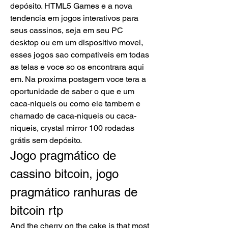
depósito. HTML5 Games e a nova 
tendencia em jogos interativos para 
seus cassinos, seja em seu PC 
desktop ou em um dispositivo movel, 
esses jogos sao compativeis em todas 
as telas e voce so os encontrara aqui 
em. Na proxima postagem voce tera a 
oportunidade de saber o que e um 
caca-niqueis ou como ele tambem e 
chamado de caca-niqueis ou caca-
niqueis, crystal mirror 100 rodadas 
grátis sem depósito.
Jogo pragmático de 
cassino bitcoin, jogo 
pragmático ranhuras de 
bitcoin rtp
And the cherry on the cake is that most 