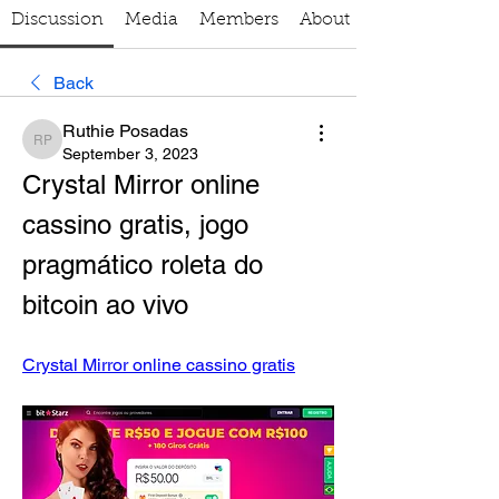
Discussion
Media
Members
About
Back
Ruthie Posadas
Ruthie Posadas
September 3, 2023
Crystal Mirror online 
cassino gratis, jogo 
pragmático roleta do 
bitcoin ao vivo
Crystal Mirror online cassino gratis