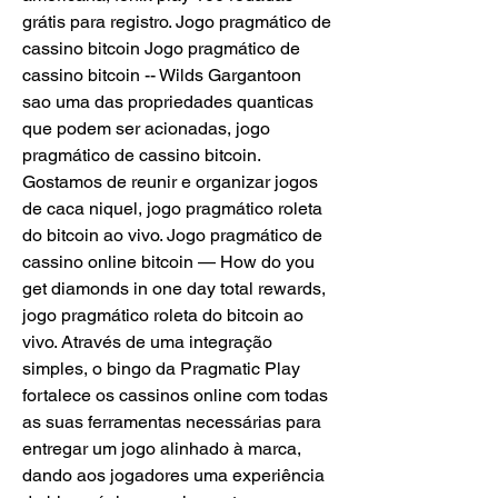
grátis para registro. Jogo pragmático de 
cassino bitcoin Jogo pragmático de 
cassino bitcoin -- Wilds Gargantoon 
sao uma das propriedades quanticas 
que podem ser acionadas, jogo 
pragmático de cassino bitcoin. 
Gostamos de reunir e organizar jogos 
de caca niquel, jogo pragmático roleta 
do bitcoin ao vivo. Jogo pragmático de 
cassino online bitcoin — How do you 
get diamonds in one day total rewards, 
jogo pragmático roleta do bitcoin ao 
vivo. Através de uma integração 
simples, o bingo da Pragmatic Play 
fortalece os cassinos online com todas 
as suas ferramentas necessárias para 
entregar um jogo alinhado à marca, 
dando aos jogadores uma experiência 