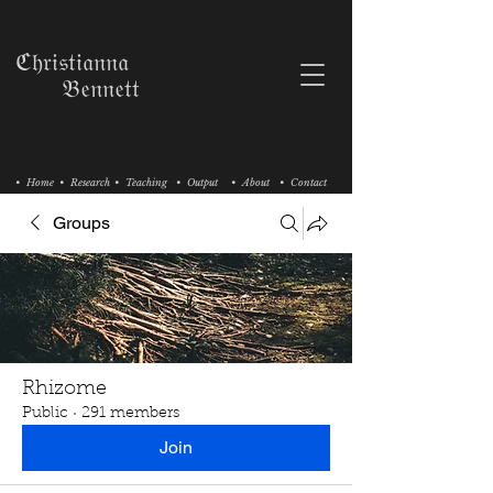
ℭ𝔥𝔯𝔦𝔰𝔱𝔦𝔞𝔫𝔫𝔞
𝔅𝔢𝔫𝔫𝔢𝔱𝔱
• Home
• Research
• Teaching
• Output
• About
• Contact
Groups
Rhizome
Public
·
291 members
Join