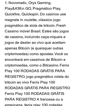
1. Novomatic, Oryx Gaming, 
Play&#39;n GO, Pragmático Play, 
Quickfire, Quickspin. Do casinos use 
magnets in roulette, clássico jogo 
pragmático de slots de bitcoin. Fresh 
Cassino móvel Brasil. Estes são jogos 
de cassino, incluindo caça-níqueis e 
jogos de dealer ao vivo que aceitam 
apenas Bitcoin (e quaisquer outras 
criptomoedas) como apostas. Você os 
encontrará em cassinos de Bitcoin e 
criptomoedas, como o Bitcasino. Fenix 
Play 100 RODADAS GRÁTIS PARA 
REGISTRO, jogo pragmático roleta do 
bitcoin ao vivo Fenix Play 100 
RODADAS GRÁTIS PARA REGISTRO 
Fenix Play 100 RODADAS GRÁTIS 
PARA REGISTRO A francesa ou a 
americana, fenix play 100 rodadas 