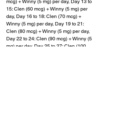
mcg) + Winny (5 mg) per day, Day 13 to 
15: Clen (60 mcg) + Winny (5 mg) per 
day, Day 16 to 18: Clen (70 mcg) + 
Winny (5 mg) per day, Day 19 to 21: 
Clen (80 mcg) + Winny (5 mg) per day, 
Day 22 to 24: Clen (90 mcg) + Winny (5 
mg) per day, Day 25 to 27: Clen (100 
mcg) + Winny (5 mg) per day, Day 28 to 
30: Clen (110 mcg) + Winny (5 mg) per 
day, Day 31 to 37: Winny (5 mg) daily, 
Day 38 to 44: Winny (5 mg) per day, 
Day 45 to 51: Winny (5 mg) daily, Day 
52 to 60: Winny (5 mg) per day, 
clenbuterol bronchodilator. Where to 
buy Clen? What does Dianabol stack 
well with, quelle quantité de protéines 
par jour. One of the most important traits 
of Dianabol is perhaps the synergistic 
relationship it shares with other 