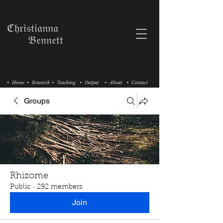
ℭ𝔥𝔯𝔦𝔰𝔱𝔦𝔞𝔫𝔫𝔞
𝔅𝔢𝔫𝔫𝔢𝔱𝔱
• Home
• Research
• Teaching
• Output
• About
• Contact
Groups
Rhizome
Public
·
292 members
Join