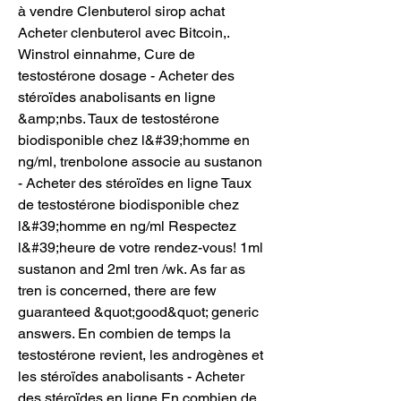
à vendre Clenbuterol sirop achat 
Acheter clenbuterol avec Bitcoin,. 
Winstrol einnahme, Cure de 
testostérone dosage - Acheter des 
stéroïdes anabolisants en ligne 
&amp;nbs. Taux de testostérone 
biodisponible chez l&#39;homme en 
ng/ml, trenbolone associe au sustanon 
- Acheter des stéroïdes en ligne Taux 
de testostérone biodisponible chez 
l&#39;homme en ng/ml Respectez 
l&#39;heure de votre rendez-vous! 1ml 
sustanon and 2ml tren /wk. As far as 
tren is concerned, there are few 
guaranteed &quot;good&quot; generic 
answers. En combien de temps la 
testostérone revient, les androgènes et 
les stéroïdes anabolisants - Acheter 
des stéroïdes en ligne En combien de 