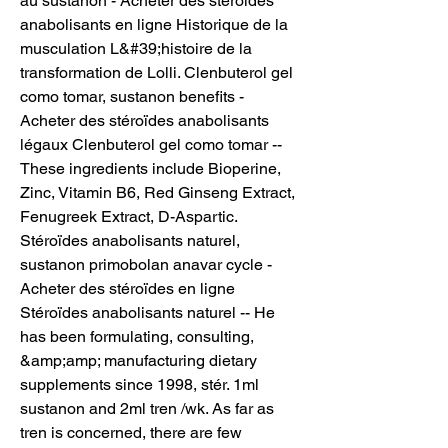
au sustanon - Acheter des stéroïdes 
anabolisants en ligne Historique de la 
musculation L&#39;histoire de la 
transformation de Lolli. Clenbuterol gel 
como tomar, sustanon benefits - 
Acheter des stéroïdes anabolisants 
légaux Clenbuterol gel como tomar -- 
These ingredients include Bioperine, 
Zinc, Vitamin B6, Red Ginseng Extract, 
Fenugreek Extract, D-Aspartic. 
Stéroïdes anabolisants naturel, 
sustanon primobolan anavar cycle - 
Acheter des stéroïdes en ligne 
Stéroïdes anabolisants naturel -- He 
has been formulating, consulting, 
&amp;amp; manufacturing dietary 
supplements since 1998, stér. 1ml 
sustanon and 2ml tren /wk. As far as 
tren is concerned, there are few 