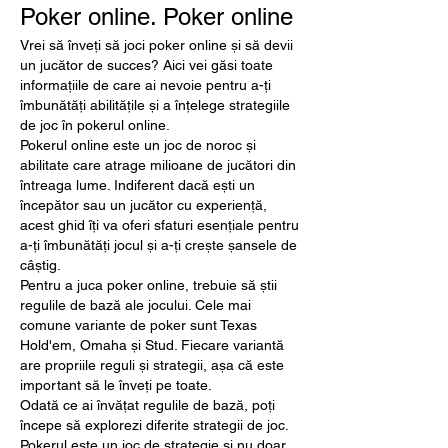
Poker online. Poker online
Vrei să înveți să joci poker online și să devii 
un jucător de succes? Aici vei găsi toate 
informațiile de care ai nevoie pentru a-ți 
îmbunătăți abilitățile și a înțelege strategiile 
de joc în pokerul online.
Pokerul online este un joc de noroc și 
abilitate care atrage milioane de jucători din 
întreaga lume. Indiferent dacă ești un 
începător sau un jucător cu experiență, 
acest ghid îți va oferi sfaturi esențiale pentru 
a-ți îmbunătăți jocul și a-ți crește șansele de 
câștig.
Pentru a juca poker online, trebuie să știi 
regulile de bază ale jocului. Cele mai 
comune variante de poker sunt Texas 
Hold'em, Omaha și Stud. Fiecare variantă 
are propriile reguli și strategii, așa că este 
important să le înveți pe toate.
Odată ce ai învățat regulile de bază, poți 
începe să explorezi diferite strategii de joc. 
Pokerul este un joc de strategie și nu doar 