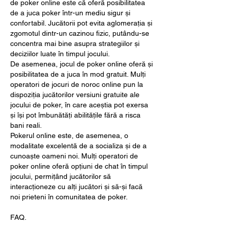
de poker online este că oferă posibilitatea 
de a juca poker într-un mediu sigur și 
confortabil. Jucătorii pot evita aglomerația și 
zgomotul dintr-un cazinou fizic, putându-se 
concentra mai bine asupra strategiilor și 
deciziilor luate în timpul jocului.
De asemenea, jocul de poker online oferă și 
posibilitatea de a juca în mod gratuit. Mulți 
operatori de jocuri de noroc online pun la 
dispoziția jucătorilor versiuni gratuite ale 
jocului de poker, în care aceștia pot exersa 
și își pot îmbunătăți abilitățile fără a risca 
bani reali.
Pokerul online este, de asemenea, o 
modalitate excelentă de a socializa și de a 
cunoaște oameni noi. Mulți operatori de 
poker online oferă opțiuni de chat în timpul 
jocului, permițând jucătorilor să 
interacționeze cu alți jucători și să-și facă 
noi prieteni în comunitatea de poker.
FAQ.