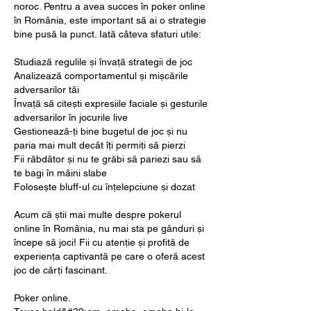
noroc. Pentru a avea succes în poker online 
în România, este important să ai o strategie 
bine pusă la punct. Iată câteva sfaturi utile:
Studiază regulile și învață strategii de joc
Analizează comportamentul și mișcările 
adversarilor tăi
Învață să citești expresiile faciale și gesturile 
adversarilor în jocurile live
Gestionează-ți bine bugetul de joc și nu 
paria mai mult decât îți permiți să pierzi
Fii răbdător și nu te grăbi să pariezi sau să 
te bagi în mâini slabe
Folosește bluff-ul cu înțelepciune și dozat
Acum că știi mai multe despre pokerul 
online în România, nu mai sta pe gânduri și 
începe să joci! Fii cu atenție și profită de 
experiența captivantă pe care o oferă acest 
joc de cărți fascinant.
Poker online.