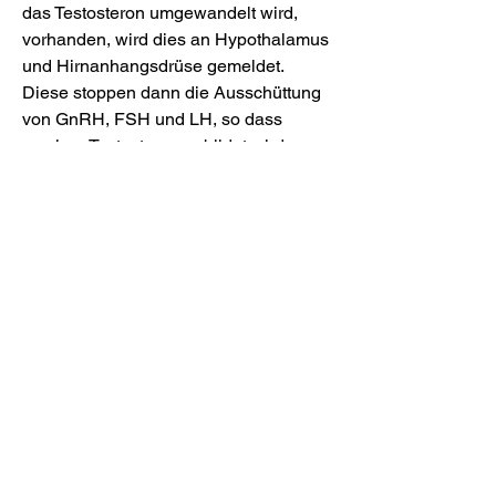
das Testosteron umgewandelt wird, 
vorhanden, wird dies an Hypothalamus 
und Hirnanhangsdrüse gemeldet. 
Diese stoppen dann die Ausschüttung 
von GnRH, FSH und LH, so dass 
weniger Testosteron gebildet wird 
(negative Rückkopplung). Testosteron 
ist das wichtigste männliche 
Geschlechtshormon. Es wird 
hauptsächlich in den Hoden gebildet. 
Störungen des Stoffwechsels, die 
Testosteron und andere Hormone mit 
einbeziehen, können nicht nur Männer, 
sondern auch Frauen betreffen. 
Testosteron Fluch oder Segen Als Frau 
dominieren uns natürlich die 
weiblichen Hormone Östrogen und 
Progesteron. Beide werden zum 
größten Teil in den Eierstöcken 