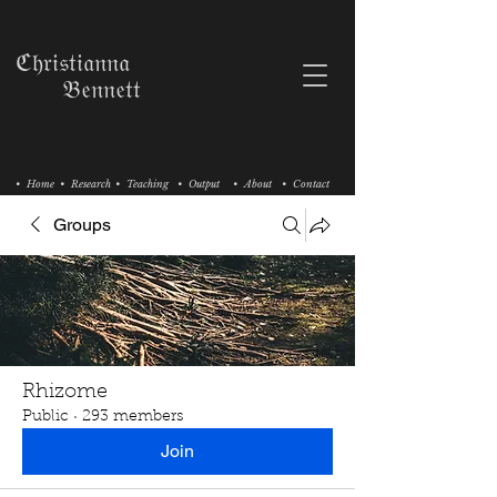
ℭ𝔥𝔯𝔦𝔰𝔱𝔦𝔞𝔫𝔫𝔞
𝔅𝔢𝔫𝔫𝔢𝔱𝔱
• Home
• Research
• Teaching
• Output
• About
• Contact
Groups
Rhizome
Public
·
293 members
Join