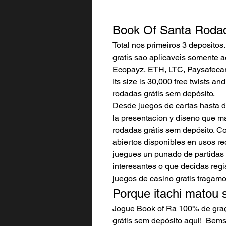
Book Of Santa Rodad
Total nos primeiros 3 depositos
gratis sao aplicaveis somente a
Ecopayz, ETH, LTC, Paysafecard
Its size is 30,000 free twists and
rodadas grátis sem depósito.
Desde juegos de cartas hasta da
la presentacion y diseno que mas
rodadas grátis sem depósito. Co
abiertos disponibles en usos re
juegues un punado de partidas g
interesantes o que decidas regis
juegos de casino gratis tragam
Porque itachi matou 
Jogue Book of Ra 100% de graç
grátis sem depósito aqui!  Bemsl