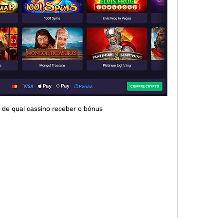
 de qual cassino receber o bónus