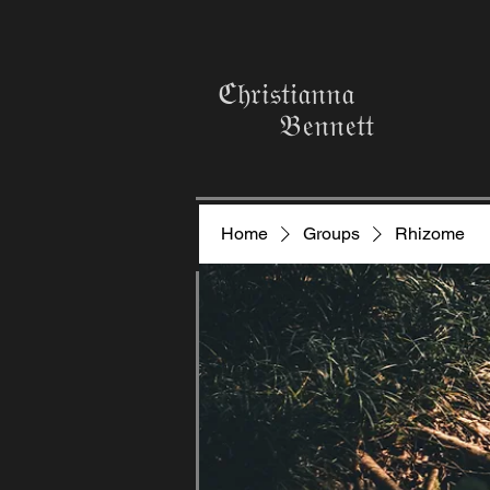
ℭ𝔥𝔯𝔦𝔰𝔱𝔦𝔞𝔫𝔫𝔞
𝔅𝔢𝔫𝔫𝔢𝔱𝔱
Home
Groups
Rhizome