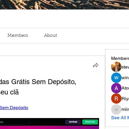
Members
About
Member
ste
win
as Grátis Sem Depósito, 
Ato
seu clã
Riy
 Sem Depósito
mii
miinguy
See All