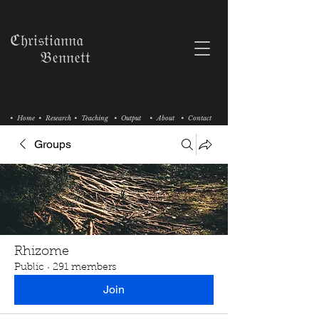
ℭ𝔥𝔯𝔦𝔰𝔱𝔦𝔞𝔫𝔫𝔞
𝔅𝔢𝔫𝔫𝔢𝔱𝔱
• Home
• Research
• Teaching
• Output
• About
• Contact
Groups
Rhizome
Public
·
291 members
Join