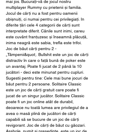
mai jos. Bucurați-vă de jocul nostru 
multiplayer Rummy cu prietenii și familia. 
Jocul de cărți nu a fost pentru oamenii 
obișnuiți, ci numai pentru cei privilegiați. In 
diferite țări cele 4 categorii de cărți sunt 
interpretate diferit. Cănile sunt inimi, careu 
este cuvânt franțuzesc și înseamnă plăcuță, 
inima neagră este sabia, trefla este trifoi. 
Joc de băut cărți pentru 2 - 
„Tâmpenii&quot;. Bullshit este un joc de cărți 
distractiv în care o față bună de poker este 
un avantaj. Poate fi jucat de 2 până la 10 
jucători - deci este minunat pentru cupluri. 
Sugestii pentru tine: Cele mai bune jocuri de 
băut pentru 2 persoane. Solitaire Classic 
este un joc de cărți gratuit care poate fi 
jucat de un singur jucător. Solitaire Classic 
poate fi un joc online atât de durabil, 
deoarece nu toată lumea are privilegiul de a 
avea o masă plină de jucători de cărți 
capabili să se bucure de un joc de cărți 
revigorant. Joc de cărți de băut cu găozari. 
Asshole, numit și președinte, este un joc de 