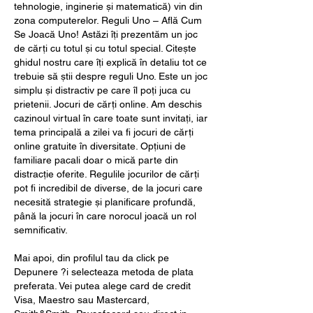
tehnologie, inginerie și matematică) vin din 
zona computerelor. Reguli Uno – Află Cum 
Se Joacă Uno! Astăzi îți prezentăm un joc 
de cărți cu totul și cu totul special. Citește 
ghidul nostru care îți explică în detaliu tot ce 
trebuie să știi despre reguli Uno. Este un joc 
simplu și distractiv pe care îl poți juca cu 
prietenii. Jocuri de cărți online. Am deschis 
cazinoul virtual în care toate sunt invitați, iar 
tema principală a zilei va fi jocuri de cărți 
online gratuite în diversitate. Opțiuni de 
familiare pacali doar o mică parte din 
distracție oferite. Regulile jocurilor de cărți 
pot fi incredibil de diverse, de la jocuri care 
necesită strategie și planificare profundă, 
până la jocuri în care norocul joacă un rol 
semnificativ. 
Mai apoi, din profilul tau da click pe 
Depunere ?i selecteaza metoda de plata 
preferata. Vei putea alege card de credit 
Visa, Maestro sau Mastercard, 