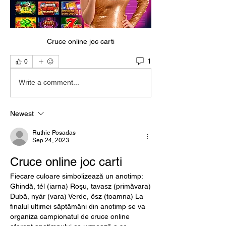
Cruce online joc carti
1
0
Write a comment...
Newest
Ruthie Posadas
Sep 24, 2023
Cruce online joc carti
Fiecare culoare simbolizează un anotimp: 
Ghindă, tél (iarna) Roşu, tavasz (primăvara) 
Dubă, nyár (vara) Verde, ősz (toamna) La 
finalul ultimei săptămâni din anotimp se va 
organiza campionatul de cruce online 