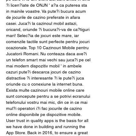
?i licen?iate de ONJN ' a?a ca puterea sta 
in mainile voastre. Va pute?i bucura acum 
de jocurile de cazino preferate in afara 
casei. Juca?i la cazinoul mobil astazi, 
oricand, oriunde ?i bucura?i-va de ca?tiguri 
mari! Selec?ia de jocuri este mare, iar 
comenzile tactile sunt perfecte pentru jocuri 
ocazionale. Top 10 Cazinouri Mobile pentru 
Jucatorii Romani. Nu conteaza daca ave?i 
un telefon smart mai vechi sau juca?i pe cel 
mai modern dispozitiv mobil ' in ambele 
cazuri pute?i descarca jocuri de cazino 
distractive ?i interesante ?i le pute?i juca 
oriunde cu o conexiune la internet buna. 
Exista multe cazinouri mobile online care 
sunt concepute pentru a se potrivi ecranului 
telefonului vostru mai mic, din ce in ce mai 
mul?i operatori i?i fac jocurile de cazino 
online disponibile pe dispozitive mobile. 
User trust in quality apps is the basis for all 
we have done in building and running the 
App Store. Back in 2016, to ensure a great 