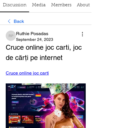
Discussion
Media
Members
About
Back
Ruthie Posadas
Ruthie Posadas
September 24, 2023
Cruce online joc carti, joc 
de cărți pe internet
Cruce online joc carti