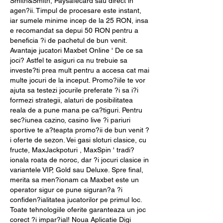
Smith&Smith, Paysafecard sau direct in 
agen?ii. Timpul de procesare este instant, 
iar sumele minime incep de la 25 RON, insa 
e recomandat sa depui 50 RON pentru a 
beneficia ?i de pachetul de bun venit. 
Avantaje jucatori Maxbet Online ' De ce sa 
joci? Astfel te asiguri ca nu trebuie sa 
investe?ti prea mult pentru a accesa cat mai 
multe jocuri de la inceput. Promo?iile te vor 
ajuta sa testezi jocurile preferate ?i sa i?i 
formezi strategii, alaturi de posibilitatea 
reala de a pune mana pe ca?tiguri. Pentru 
sec?iunea cazino, casino live ?i pariuri 
sportive te a?teapta promo?ii de bun venit ?
i oferte de sezon. Vei gasi sloturi clasice, cu 
fructe, MaxJackpoturi , MaxSpin ' tradi?
ionala roata de noroc, dar ?i jocuri clasice in 
variantele VIP, Gold sau Deluxe. Spre final, 
merita sa men?ionam ca Maxbet este un 
operator sigur ce pune siguran?a ?i 
confiden?ialitatea jucatorilor pe primul loc. 
Toate tehnologiile oferite garanteaza un joc 
corect ?i impar?ial! Noua Aplicatie Digi 