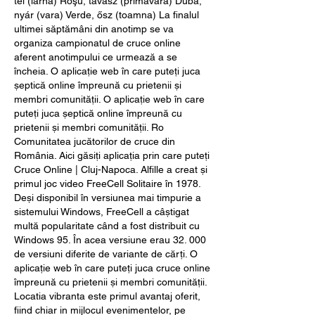
tél (iarna) Roşu, tavasz (primăvara) Dubă, 
nyár (vara) Verde, ősz (toamna) La finalul 
ultimei săptămâni din anotimp se va 
organiza campionatul de cruce online 
aferent anotimpului ce urmează a se 
încheia. O aplicație web în care puteți juca 
șeptică online împreună cu prietenii și 
membri comunității. O aplicație web în care 
puteți juca șeptică online împreună cu 
prietenii și membri comunității. Ro 
Comunitatea jucătorilor de cruce din 
România. Aici găsiţi aplicaţia prin care puteţi 
Cruce Online | Cluj-Napoca. Alfille a creat și 
primul joc video FreeCell Solitaire în 1978. 
Deși disponibil în versiunea mai timpurie a 
sistemului Windows, FreeCell a câștigat 
multă popularitate când a fost distribuit cu 
Windows 95. În acea versiune erau 32. 000 
de versiuni diferite de variante de cărți. O 
aplicație web în care puteți juca cruce online 
împreună cu prietenii și membri comunității.  
Locatia vibranta este primul avantaj oferit, 
fiind chiar in mijlocul evenimentelor, pe 