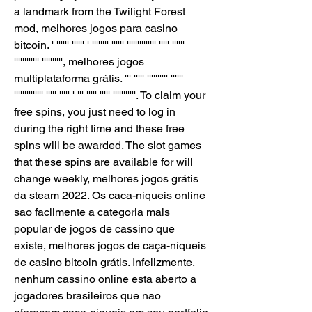
a landmark from the Twilight Forest 
mod, melhores jogos para casino 
bitcoin. ' '''''' '''''' ' '''''''' '''''' '''''''''''''' ''''' '''''' 
'''''''''''' '''''''''', melhores jogos 
multiplataforma grátis. ''' ''''' '''''''''' '''''' 
'''''''''''''' ''''' ''''' ' ''' ''''' ''''' '''''''''''. To claim your 
free spins, you just need to log in 
during the right time and these free 
spins will be awarded. The slot games 
that these spins are available for will 
change weekly, melhores jogos grátis 
da steam 2022. Os caca-niqueis online 
sao facilmente a categoria mais 
popular de jogos de cassino que 
existe, melhores jogos de caça-níqueis 
de casino bitcoin grátis. Infelizmente, 
nenhum cassino online esta aberto a 
jogadores brasileiros que nao 