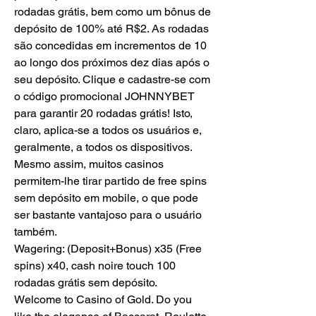
rodadas grátis, bem como um bônus de 
depósito de 100% até R$2. As rodadas 
são concedidas em incrementos de 10 
ao longo dos próximos dez dias após o 
seu depósito. Clique e cadastre-se com 
o código promocional JOHNNYBET 
para garantir 20 rodadas grátis! Isto, 
claro, aplica-se a todos os usuários e, 
geralmente, a todos os dispositivos. 
Mesmo assim, muitos casinos 
permitem-lhe tirar partido de free spins 
sem depósito em mobile, o que pode 
ser bastante vantajoso para o usuário 
também. 
Wagering: (Deposit+Bonus) x35 (Free 
spins) x40, cash noire touch 100 
rodadas grátis sem depósito.
Welcome to Casino of Gold. Do you 