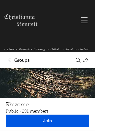
ℭ𝔥𝔯𝔦𝔰𝔱𝔦𝔞𝔫𝔫𝔞
𝔅𝔢𝔫𝔫𝔢𝔱𝔱
• Home
• Research
• Teaching
• Output
• About
• Contact
Groups
Rhizome
Public
·
291 members
Join