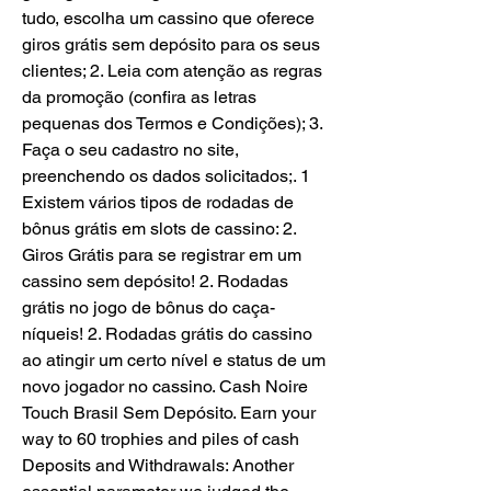
tudo, escolha um cassino que oferece 
giros grátis sem depósito para os seus 
clientes; 2. Leia com atenção as regras 
da promoção (confira as letras 
pequenas dos Termos e Condições); 3. 
Faça o seu cadastro no site, 
preenchendo os dados solicitados;. 1 
Existem vários tipos de rodadas de 
bônus grátis em slots de cassino: 2. 
Giros Grátis para se registrar em um 
cassino sem depósito! 2. Rodadas 
grátis no jogo de bônus do caça-
níqueis! 2. Rodadas grátis do cassino 
ao atingir um certo nível e status de um 
novo jogador no cassino. Cash Noire 
Touch Brasil Sem Depósito. Earn your 
way to 60 trophies and piles of cash 
Deposits and Withdrawals: Another 