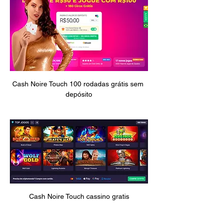
Cash Noire Touch 100 rodadas grátis sem 
depósito
Cash Noire Touch cassino gratis