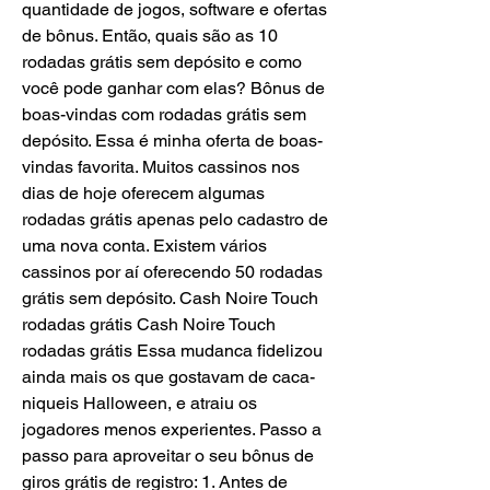
quantidade de jogos, software e ofertas 
de bônus. Então, quais são as 10 
rodadas grátis sem depósito e como 
você pode ganhar com elas? Bônus de 
boas-vindas com rodadas grátis sem 
depósito. Essa é minha oferta de boas-
vindas favorita. Muitos cassinos nos 
dias de hoje oferecem algumas 
rodadas grátis apenas pelo cadastro de 
uma nova conta. Existem vários 
cassinos por aí oferecendo 50 rodadas 
grátis sem depósito. Cash Noire Touch 
rodadas grátis Cash Noire Touch 
rodadas grátis Essa mudanca fidelizou 
ainda mais os que gostavam de caca-
niqueis Halloween, e atraiu os 
jogadores menos experientes. Passo a 
passo para aproveitar o seu bônus de 
giros grátis de registro: 1. Antes de 