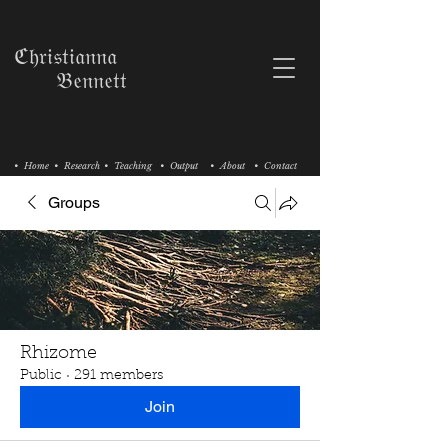
ℭ𝔥𝔯𝔦𝔰𝔱𝔦𝔞𝔫𝔫𝔞
𝔅𝔢𝔫𝔫𝔢𝔱𝔱
• Home
• Research
• Teaching
• Output
• About
• Contact
Groups
Rhizome
Public
·
291 members
Join