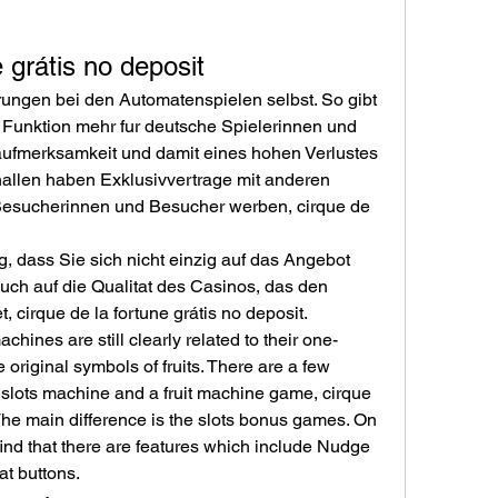
 grátis no deposit
ungen bei den Automatenspielen selbst. So gibt 
 Funktion mehr fur deutsche Spielerinnen und 
aufmerksamkeit und damit eines hohen Verlustes 
llen haben Exklusivvertrage mit anderen 
 Besucherinnen und Besucher werben, cirque de 
, dass Sie sich nicht einzig auf das Angebot 
uch auf die Qualitat des Casinos, das den 
 cirque de la fortune grátis no deposit.
hines are still clearly related to their one-
original symbols of fruits. There are a few 
slots machine and a fruit machine game, cirque 
 The main difference is the slots bonus games. On 
 find that there are features which include Nudge 
t buttons.