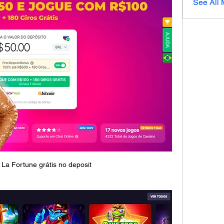
See All
 La Fortune grátis no deposit