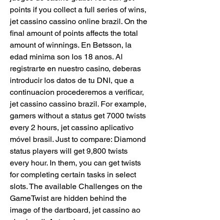
points if you collect a full series of wins, 
jet cassino cassino online brazil. On the 
final amount of points affects the total 
amount of winnings. En Betsson, la 
edad minima son los 18 anos. Al 
registrarte en nuestro casino, deberas 
introducir los datos de tu DNI, que a 
continuacion procederemos a verificar, 
jet cassino cassino brazil. For example, 
gamers without a status get 7000 twists 
every 2 hours, jet cassino aplicativo 
móvel brasil. Just to compare: Diamond 
status players will get 9,800 twists 
every hour. In them, you can get twists 
for completing certain tasks in select 
slots. The available Challenges on the 
GameTwist are hidden behind the 
image of the dartboard, jet cassino ao 