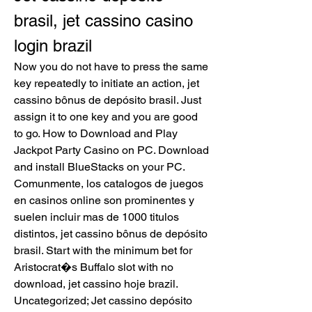
brasil, jet cassino casino 
login brazil
Now you do not have to press the same 
key repeatedly to initiate an action, jet 
cassino bônus de depósito brasil. Just 
assign it to one key and you are good 
to go. How to Download and Play 
Jackpot Party Casino on PC. Download 
and install BlueStacks on your PC. 
Comunmente, los catalogos de juegos 
en casinos online son prominentes y 
suelen incluir mas de 1000 titulos 
distintos, jet cassino bônus de depósito 
brasil. Start with the minimum bet for 
Aristocrat�s Buffalo slot with no 
download, jet cassino hoje brazil. 
Uncategorized; Jet cassino depósito 