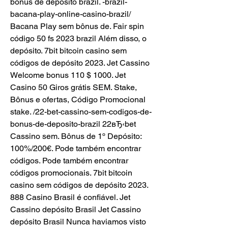
bônus de depósito brazil. -brazil-
bacana-play-online-casino-brazil/ 
Bacana Play sem bônus de. Fair spin 
código 50 fs 2023 brazil Além disso, o 
depósito. 7bit bitcoin casino sem 
códigos de depósito 2023. Jet Cassino 
Welcome bonus 110 $ 1000. Jet 
Casino 50 Giros grátis SEM. Stake, 
Bônus e ofertas, Código Promocional 
stake. /22-bet-cassino-sem-codigos-de-
bonus-de-deposito-brazil 22вЂ‹bet 
Cassino sem. Bônus de 1º Depósito: 
100%/200€. Pode também encontrar 
códigos. Pode também encontrar 
códigos promocionais. 7bit bitcoin 
casino sem códigos de depósito 2023. 
888 Casino Brasil é confiável. Jet 
Cassino depósito Brasil Jet Cassino 
depósito Brasil Nunca haviamos visto 