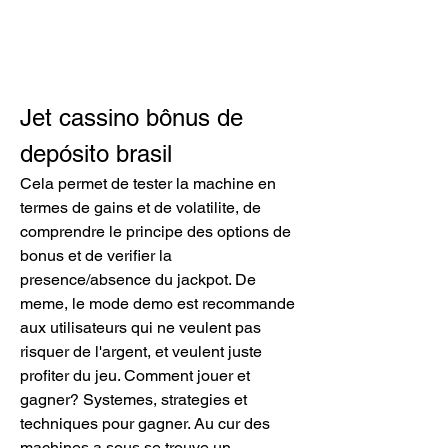
Jet cassino bônus de 
depósito brasil
Cela permet de tester la machine en 
termes de gains et de volatilite, de 
comprendre le principe des options de 
bonus et de verifier la 
presence/absence du jackpot. De 
meme, le mode demo est recommande 
aux utilisateurs qui ne veulent pas 
risquer de l'argent, et veulent juste 
profiter du jeu. Comment jouer et 
gagner? Systemes, strategies et 
techniques pour gagner. Au cur des 
machines a sous se trouve un 