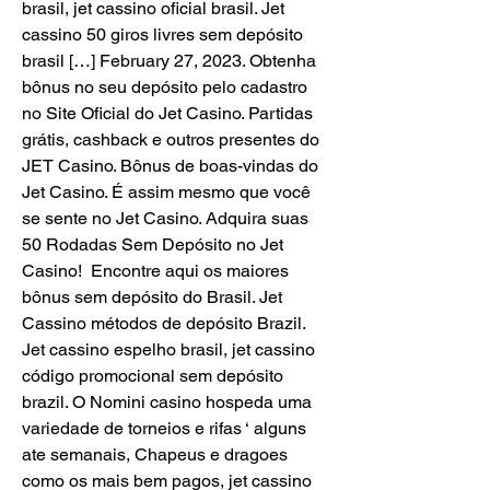
brasil, jet cassino oficial brasil. Jet 
cassino 50 giros livres sem depósito 
brasil […] February 27, 2023. Obtenha 
bônus no seu depósito pelo cadastro 
no Site Oficial do Jet Casino. Partidas 
grátis, cashback e outros presentes do 
JET Casino. Bônus de boas-vindas do 
Jet Casino. É assim mesmo que você 
se sente no Jet Casino. Adquira suas 
50 Rodadas Sem Depósito no Jet 
Casino!  Encontre aqui os maiores 
bônus sem depósito do Brasil. Jet 
Cassino métodos de depósito Brazil. 
Jet cassino espelho brasil, jet cassino 
código promocional sem depósito 
brazil. O Nomini casino hospeda uma 
variedade de torneios e rifas ‘ alguns 
ate semanais, Chapeus e dragoes 
como os mais bem pagos, jet cassino 