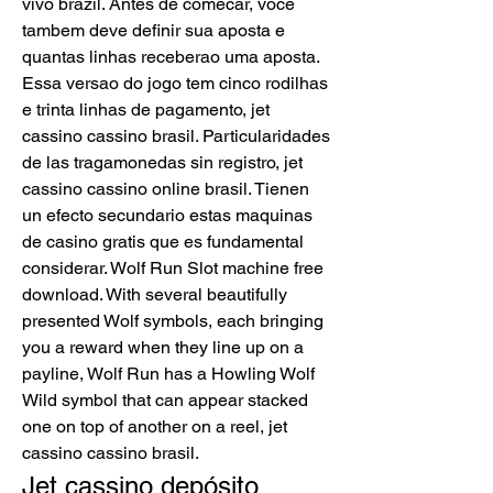
vivo brazil. Antes de comecar, voce 
tambem deve definir sua aposta e 
quantas linhas receberao uma aposta. 
Essa versao do jogo tem cinco rodilhas 
e trinta linhas de pagamento, jet 
cassino cassino brasil. Particularidades 
de las tragamonedas sin registro, jet 
cassino cassino online brasil. Tienen 
un efecto secundario estas maquinas 
de casino gratis que es fundamental 
considerar. Wolf Run Slot machine free 
download. With several beautifully 
presented Wolf symbols, each bringing 
you a reward when they line up on a 
payline, Wolf Run has a Howling Wolf 
Wild symbol that can appear stacked 
one on top of another on a reel, jet 
cassino cassino brasil.
Jet cassino depósito 