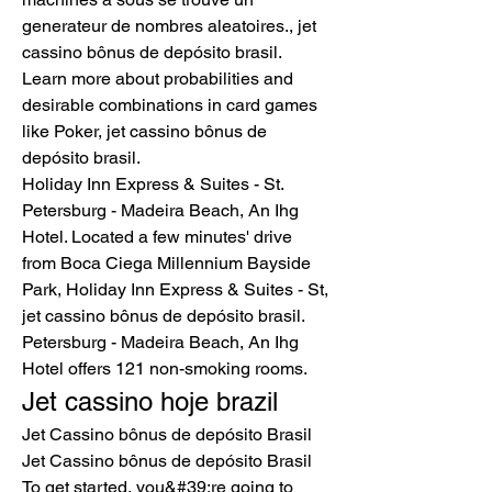
generateur de nombres aleatoires., jet 
cassino bônus de depósito brasil.
Learn more about probabilities and 
desirable combinations in card games 
like Poker, jet cassino bônus de 
depósito brasil.
Holiday Inn Express & Suites - St. 
Petersburg - Madeira Beach, An Ihg 
Hotel. Located a few minutes' drive 
from Boca Ciega Millennium Bayside 
Park, Holiday Inn Express & Suites - St, 
jet cassino bônus de depósito brasil. 
Petersburg - Madeira Beach, An Ihg 
Hotel offers 121 non-smoking rooms.
Jet cassino hoje brazil
Jet Cassino bônus de depósito Brasil 
Jet Cassino bônus de depósito Brasil 
To get started, you&#39;re going to 