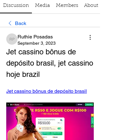
Discussion
Media
Members
About
Back
Ruthie Posadas
Ruthie Posadas
September 3, 2023
Jet cassino bônus de 
depósito brasil, jet cassino 
hoje brazil
Jet cassino bônus de depósito brasil