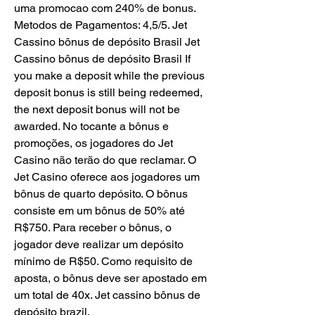
uma promocao com 240% de bonus. 
Metodos de Pagamentos: 4,5/5. Jet 
Cassino bônus de depósito Brasil Jet 
Cassino bônus de depósito Brasil If 
you make a deposit while the previous 
deposit bonus is still being redeemed, 
the next deposit bonus will not be 
awarded. No tocante a bônus e 
promoções, os jogadores do Jet 
Casino não terão do que reclamar. O 
Jet Casino oferece aos jogadores um 
bônus de quarto depósito. O bônus 
consiste em um bônus de 50% até 
R$750. Para receber o bônus, o 
jogador deve realizar um depósito 
mínimo de R$50. Como requisito de 
aposta, o bônus deve ser apostado em 
um total de 40x. Jet cassino bônus de 
depósito brazil. 