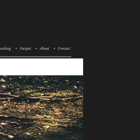
aching
• Output
• About
• Contact