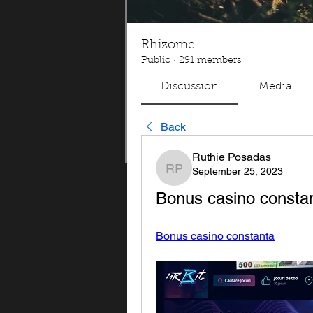
Rhizome
Public
·
291 members
Discussion
Media
Back
Ruthie Posadas
September 25, 2023
Ruthie Posadas
Bonus casino consta
Bonus casino constanta