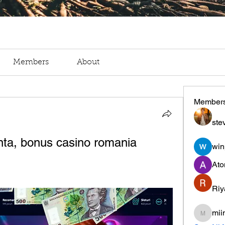
Members
About
Member
ste
nta, bonus casino romania
win
Ato
Riy
mii
miinguy