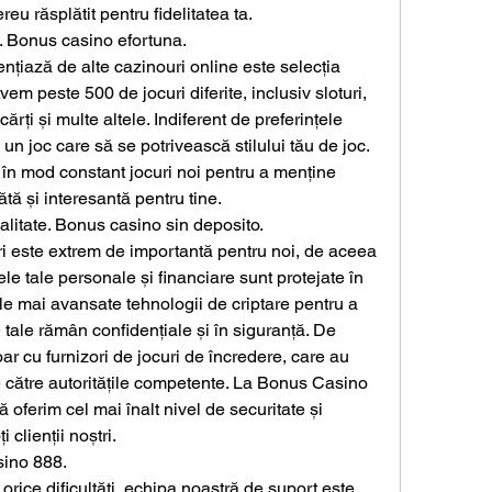
reu răsplătit pentru fidelitatea ta.
i. Bonus casino efortuna.
ențiază de alte cazinouri online este selecția 
em peste 500 de jocuri diferite, inclusiv sloturi, 
ărți și multe altele. Indiferent de preferințele 
 un joc care să se potrivească stilului tău de joc. 
 mod constant jocuri noi pentru a menține 
tă și interesantă pentru tine.
ialitate. Bonus casino sin deposito.
tri este extrem de importantă pentru noi, de aceea 
e tale personale și financiare sunt protejate în 
e mai avansate tehnologii de criptare pentru a 
 tale rămân confidențiale și în siguranță. De 
cu furnizori de jocuri de încredere, care au 
 de către autoritățile competente. La Bonus Casino 
oferim cel mai înalt nivel de securitate și 
i clienții noștri.
sino 888.
 orice dificultăți, echipa noastră de suport este 