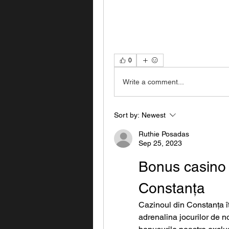
0
Write a comment...
Sort by:
Newest
Ruthie Posadas
Sep 25, 2023
Bonus casino 
Constanța
Cazinoul din Constanța îț
adrenalina jocurilor de n