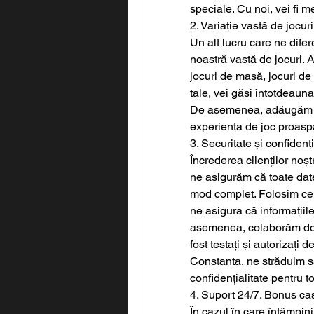
speciale. Cu noi, vei fi me
2. Variație vastă de jocur
Un alt lucru care ne difer
noastră vastă de jocuri. Av
jocuri de masă, jocuri de c
tale, vei găsi întotdeauna
De asemenea, adăugăm în
experiența de joc proaspă
3. Securitate și confidenț
Încrederea clienților noș
ne asigurăm că toate datel
mod complet. Folosim cel
ne asigura că informațiile
asemenea, colaborăm doar 
fost testați și autorizați
Constanta, ne străduim să 
confidențialitate pentru toț
4. Suport 24/7. Bonus ca
În cazul în care întâmpini