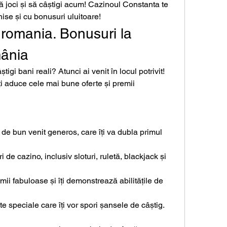
 joci și să câștigi acum! Cazinoul Constanta te 
ise și cu bonusuri uluitoare!
romania. Bonusuri la 
mânia
știgi bani reali? Atunci ai venit în locul potrivit! 
 aduce cele mai bune oferte și premii 
e bun venit generos, care îți va dubla primul 
 de cazino, inclusiv sloturi, ruletă, blackjack și 
mii fabuloase și îți demonstrează abilitățile de 
rte speciale care îți vor spori șansele de câștig.