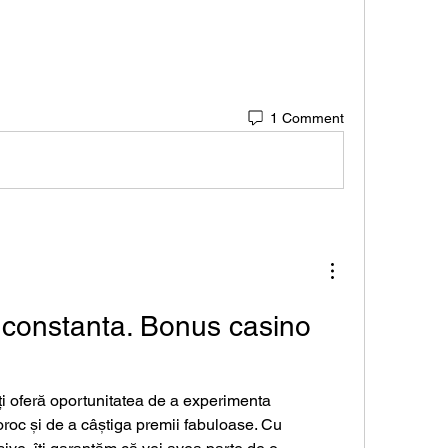
1 Comment
constanta. Bonus casino 
i oferă oportunitatea de a experimenta 
oroc și de a câștiga premii fabuloase. Cu 