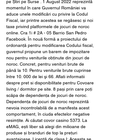
pe Știri pe Surse ️. 1 August 2022 reprezintă 
momentul în care Guvernul României va 
aduce unele modificări cu privire la Codul 
Fiscal, iar printre acestea se regăsesc și noi 
taxe privind platformele de jocuri de noroc 
online. Cra 1i # 2A - 05 Barrio San Pedro 
Facebook. În nouă formă a proiectului de 
ordonanţă pentru modificarea Codului fiscal, 
guvernul propune un barem de impozitare 
nou pentru veniturile obţinute din jocuri de 
noroc. Concret, pentru venituri brute de 
până la 10. Pentru veniturile brute cuprinse 
între 10. 000 de lei şi 66. Aflati informatii 
despre pret si disponibilitate pentru Covoare 
living / dormitor pe site. 8 pași prin care poți 
scăpa de dependența de jocuri de noroc. 
Dependența de jocuri de noroc reprezintă 
nevoia incontrolabilă de a manifesta acest 
comportament, în ciuda efectelor negative 
resimțite. Ai căutat covor casino 5373. La 
eMAG, ești liber să alegi din milioane de 
produse și branduri de top la prețuri 
avantajoase. Licență de clasa I: Aceasta se 