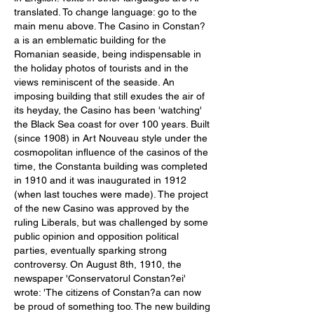
translated. To change language: go to the 
main menu above. The Casino in Constan?
a is an emblematic building for the 
Romanian seaside, being indispensable in 
the holiday photos of tourists and in the 
views reminiscent of the seaside. An 
imposing building that still exudes the air of 
its heyday, the Casino has been 'watching' 
the Black Sea coast for over 100 years. Built 
(since 1908) in Art Nouveau style under the 
cosmopolitan influence of the casinos of the 
time, the Constanta building was completed 
in 1910 and it was inaugurated in 1912 
(when last touches were made). The project 
of the new Casino was approved by the 
ruling Liberals, but was challenged by some 
public opinion and opposition political 
parties, eventually sparking strong 
controversy. On August 8th, 1910, the 
newspaper 'Conservatorul Constan?ei' 
wrote: 'The citizens of Constan?a can now 
be proud of something too. The new building 