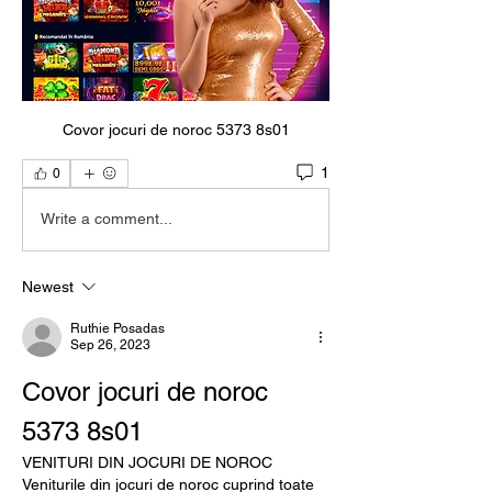
Covor jocuri de noroc 5373 8s01
1
0
Write a comment...
Newest
Ruthie Posadas
Sep 26, 2023
Covor jocuri de noroc 
5373 8s01
VENITURI DIN JOCURI DE NOROC 
Veniturile din jocuri de noroc cuprind toate 