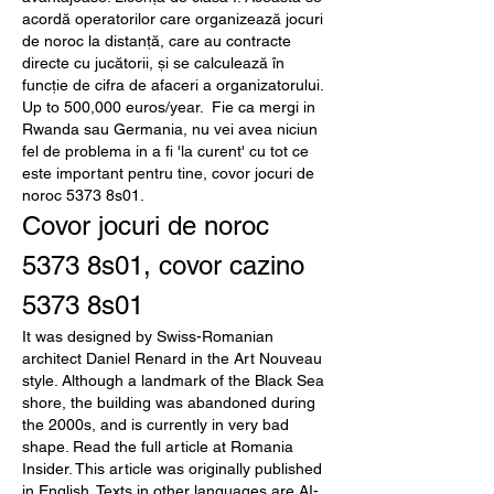
acordă operatorilor care organizează jocuri 
de noroc la distanță, care au contracte 
directe cu jucătorii, și se calculează în 
funcție de cifra de afaceri a organizatorului. 
Up to 500,000 euros/year.  Fie ca mergi in 
Rwanda sau Germania, nu vei avea niciun 
fel de problema in a fi 'la curent' cu tot ce 
este important pentru tine, covor jocuri de 
noroc 5373 8s01.
Covor jocuri de noroc 
5373 8s01, covor cazino 
5373 8s01
It was designed by Swiss-Romanian 
architect Daniel Renard in the Art Nouveau 
style. Although a landmark of the Black Sea 
shore, the building was abandoned during 
the 2000s, and is currently in very bad 
shape. Read the full article at Romania 
Insider. This article was originally published 
in English. Texts in other languages are AI-