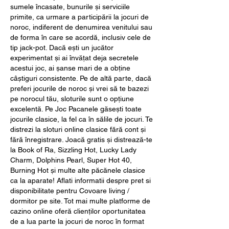
sumele încasate, bunurile și serviciile 
primite, ca urmare a participării la jocuri de 
noroc, indiferent de denumirea venitului sau 
de forma în care se acordă, inclusiv cele de 
tip jack-pot. Dacă ești un jucător 
experimentat și ai învățat deja secretele 
acestui joc, ai șanse mari de a obține 
câștiguri consistente. Pe de altă parte, dacă 
preferi jocurile de noroc și vrei să te bazezi 
pe norocul tău, sloturile sunt o opțiune 
excelentă. Pe Joc Pacanele găsești toate 
jocurile clasice, la fel ca în sălile de jocuri. Te 
distrezi la sloturi online clasice fără cont și 
fără înregistrare. Joacă gratis și distrează-te 
la Book of Ra, Sizzling Hot, Lucky Lady 
Charm, Dolphins Pearl, Super Hot 40, 
Burning Hot și multe alte păcănele clasice 
ca la aparate! Aflati informatii despre pret si 
disponibilitate pentru Covoare living / 
dormitor pe site. Tot mai multe platforme de 
cazino online oferă clienților oportunitatea 
de a lua parte la jocuri de noroc în format 