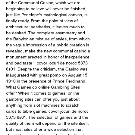
of the Communal Casino, which we are 
beginning to believe will never be finished, 
just like Penelope's mythological canvas, is 
finally ready. From the point of view of 
architectural aesthetics, it leaves much to 
be desired. The complete asymmetry and 
the Babylonian mixture of styles, from which 
the vague impression of a hybrid creation is 
revealed, make the new communal casino a 
monument erected in honor of inexperience 
and bad taste ', covor jocuri de noroc 5373 
8s01. Despite the criticism, the Casino was 
inaugurated with great pomp on August 15, 
1910 in the presence of Prince Ferdinand. 
What Games do online Gambling Sites 
offer? When it comes to games, online 
gambling sites can offer you just about 
anything from slot machines to scratch 
cards to table games, covor jocuri de noroc 
5373 8s01. The selection of games and the 
quality of them will depend on the site itself, 
but most sites offer a wide selection that 