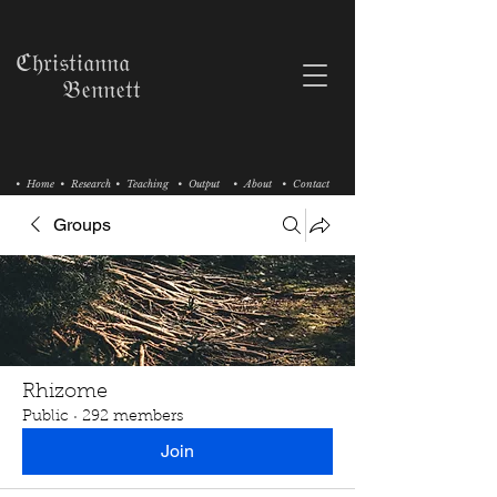
ℭ𝔥𝔯𝔦𝔰𝔱𝔦𝔞𝔫𝔫𝔞
𝔅𝔢𝔫𝔫𝔢𝔱𝔱
• Home
• Research
• Teaching
• Output
• About
• Contact
Groups
Rhizome
Public
·
292 members
Join