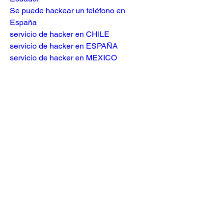
Se puede hackear un teléfono en 
España
servicio de hacker en CHILE
servicio de hacker en ESPAÑA
servicio de hacker en MEXICO
servicio de hacker en MEXICO
busco hacker en españa
Servicios De Hacker
Hackear WhatsApp 2023
Como HAcker WhatsApp
Busco Hacker WhatsApp
Clonar WhatsApp
como espiar whatsapp de mi novia
como espiar whatsapp
como ver el historial de whatsapp 
eliminado
hackear whatsapp sin codigo
espiar whatsapp de otra   persona