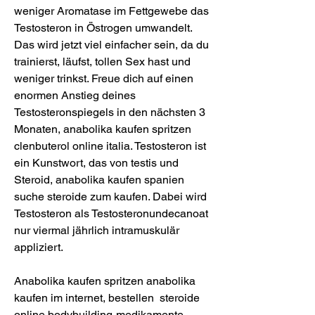
weniger Aromatase im Fettgewebe das 
Testosteron in Östrogen umwandelt. 
Das wird jetzt viel einfacher sein, da du 
trainierst, läufst, tollen Sex hast und 
weniger trinkst. Freue dich auf einen 
enormen Anstieg deines 
Testosteronspiegels in den nächsten 3 
Monaten, anabolika kaufen spritzen 
clenbuterol online italia. Testosteron ist 
ein Kunstwort, das von testis und 
Steroid, anabolika kaufen spanien 
suche steroide zum kaufen. Dabei wird 
Testosteron als Testosteronundecanoat 
nur viermal jährlich intramuskulär 
appliziert.
Anabolika kaufen spritzen anabolika 
kaufen im internet, bestellen  steroide 
online bodybuilding-medikamente.. 