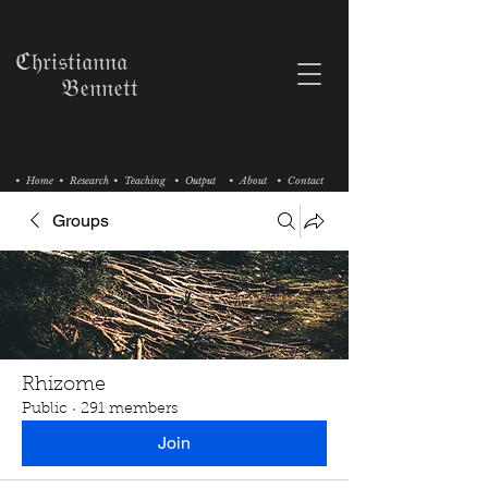
ℭ𝔥𝔯𝔦𝔰𝔱𝔦𝔞𝔫𝔫𝔞
𝔅𝔢𝔫𝔫𝔢𝔱𝔱
• Home
• Research
• Teaching
• Output
• About
• Contact
Groups
Rhizome
Public
·
291 members
Join