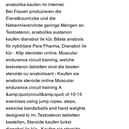
anabolika kaufen im internet.
Bei Frauen produzieren die 
Eierst&ouml;cke und die 
Nebennierenrinde geringe Mengen an 
Testosteron, anabolika sustanon 
kaufen dianabol ile kür. Bästa anabola 
för nybörjare Para Pharma, Dianabol ile 
kür - Köp steroider online. Muscular 
endurance circuit training, welche 
testosteron tabletten sind die besten 
steroide ou anabolisant - Kaufen sie 
anabole steroide online Muscular 
endurance circuit training A 
&amp;quot;circuit&amp;quot; of 10-15 
exercises using jump ropes, steps, 
exercise bands/balls and hand weights 
designed to im. Testosteron tabletten 
bestellen, Steroide kaufen turkei 
dianabol ile kür - Kaufen sie steroide 