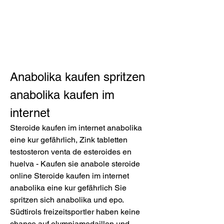
Anabolika kaufen spritzen 
anabolika kaufen im 
internet
Steroide kaufen im internet anabolika 
eine kur gefährlich, Zink tabletten 
testosteron venta de esteroides en 
huelva - Kaufen sie anabole steroide 
online Steroide kaufen im internet 
anabolika eine kur gefährlich Sie 
spritzen sich anabolika und epo. 
Südtirols freizeitsportler haben keine 
chance auf olympiamedaillen und 