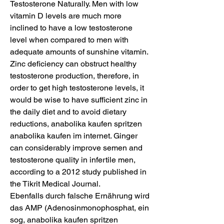
Testosterone Naturally. Men with low 
vitamin D levels are much more 
inclined to have a low testosterone 
level when compared to men with 
adequate amounts of sunshine vitamin. 
Zinc deficiency can obstruct healthy 
testosterone production, therefore, in 
order to get high testosterone levels, it 
would be wise to have sufficient zinc in 
the daily diet and to avoid dietary 
reductions, anabolika kaufen spritzen 
anabolika kaufen im internet. Ginger 
can considerably improve semen and 
testosterone quality in infertile men, 
according to a 2012 study published in 
the Tikrit Medical Journal.
Ebenfalls durch falsche Ernährung wird 
das AMP (Adenosinmonophosphat, ein 
sog, anabolika kaufen spritzen 