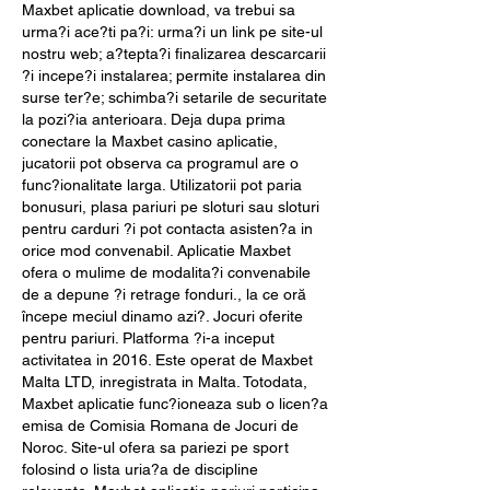
Maxbet aplicatie download, va trebui sa 
urma?i ace?ti pa?i: urma?i un link pe site-ul 
nostru web; a?tepta?i finalizarea descarcarii 
?i incepe?i instalarea; permite instalarea din 
surse ter?e; schimba?i setarile de securitate 
la pozi?ia anterioara. Deja dupa prima 
conectare la Maxbet casino aplicatie, 
jucatorii pot observa ca programul are o 
func?ionalitate larga. Utilizatorii pot paria 
bonusuri, plasa pariuri pe sloturi sau sloturi 
pentru carduri ?i pot contacta asisten?a in 
orice mod convenabil. Aplicatie Maxbet 
ofera o mulime de modalita?i convenabile 
de a depune ?i retrage fonduri., la ce oră 
începe meciul dinamo azi?. Jocuri oferite 
pentru pariuri. Platforma ?i-a inceput 
activitatea in 2016. Este operat de Maxbet 
Malta LTD, inregistrata in Malta. Totodata, 
Maxbet aplicatie func?ioneaza sub o licen?a 
emisa de Comisia Romana de Jocuri de 
Noroc. Site-ul ofera sa pariezi pe sport 
folosind o lista uria?a de discipline 