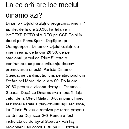
La ce oră are loc meciul 
dinamo azi?
Dinamo - Oțelul Galați e programat vineri, 7 
aprilie, de la ora 20:30. Partida va fi 
liveTEXT, FOTO și VIDEO pe GSP. Ro și în 
direct pe PrimaSport, DigiSport și 
OrangeSport; Dinamo - Oțelul Galați, de 
vineri seară, de la ora 20:30, de pe 
stadionul „Arcul de Triumf”, este o 
confruntare ce poate influența decisiv 
promovarea directă. Partida Dinamo – 
Steaua, se va disputa, luni, pe stadionul din 
Stefan cel Mare, de la ora 20. Ro la ora 
20:30 pentru a viziona derby-ul Dinamo – 
Steaua. După ce Dinamo s-a impus în fața 
celor de la Oțelul Galați, 3-0, în primul meci 
al rundei a treia a play-off-ului ligii secunde, 
iar Gloria Buzău a remizat pe teren propriu 
cu Unirea Dej, scor 0-0. Runda a fost 
încheiată cu derby-ul Steaua - Poli Iași. 
Moldovenii au condus, trupa lui Oprița a 