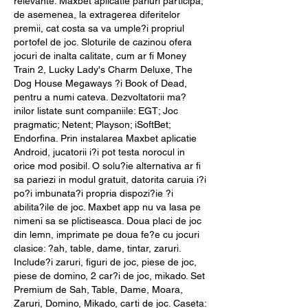
relevante. Maxbet aplicatie pariuri participa, 
de asemenea, la extragerea diferitelor 
premii, cat costa sa va umple?i propriul 
portofel de joc. Sloturile de cazinou ofera 
jocuri de inalta calitate, cum ar fi Money 
Train 2, Lucky Lady's Charm Deluxe, The 
Dog House Megaways ?i Book of Dead, 
pentru a numi cateva. Dezvoltatorii ma?
inilor listate sunt companiile: EGT; Joc 
pragmatic; Netent; Playson; iSoftBet; 
Endorfina. Prin instalarea Maxbet aplicatie 
Android, jucatorii i?i pot testa norocul in 
orice mod posibil. O solu?ie alternativa ar fi 
sa pariezi in modul gratuit, datorita caruia i?i 
po?i imbunata?i propria dispozi?ie ?i 
abilita?ile de joc. Maxbet app nu va lasa pe 
nimeni sa se plictiseasca. Doua placi de joc 
din lemn, imprimate pe doua fe?e cu jocuri 
clasice: ?ah, table, dame, tintar, zaruri. 
Include?i zaruri, figuri de joc, piese de joc, 
piese de domino, 2 car?i de joc, mikado. Set 
Premium de Sah, Table, Dame, Moara, 
Zaruri, Domino, Mikado, carti de joc. Caseta: 