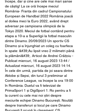
începe, dar și cine are cele mai mari șanse 
de câștig! La ce oră începe meciul 
România- Franța din cadrul Campionatului 
European de Handbal 2022 România joacă 
al doilea meci la Euro 2022, având drept 
adversar pe campioana olimpică de la 
Tokyo 2020. Meciul de fotbal contând pentru 
etapa a 10-a a Superligii la fotbal masculin 
dintre Dinamo. 20/09/2023 Un sportiv CS 
Dinamo și-a înjunghiat un coleg cu foarfeca 
în spate: &#39;Au lipsit vreo 2 milimetri până 
la plămâni&#39;. Articol de Andrei Crăiţoiu - 
Publicat miercuri, 16 august 2023 13:44 / 
Actualizat miercuri, 16 august 2023 14:14. 
În cele din urmă, partida de joi seara dintre 
Aktobe și Sepsi, din turul 3 preliminar al 
Conference League, va începe la ora 19:00 
în România. Duelul va fi televizat de 
PrimaSport 1 și DigiSport 1. Ro pentru a fi 
la curent cu cele mai noi știri despre 
meciurile echipei Dinamo București. Noutăți 
despre transferuri și locul pe care Dinamo 
București îl ocupă în clasament. CS 