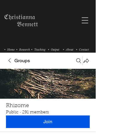
ℭ𝔥𝔯𝔦𝔰𝔱𝔦𝔞𝔫𝔫𝔞
𝔅𝔢𝔫𝔫𝔢𝔱𝔱
• Home
• Research
• Teaching
• Output
• About
• Contact
Groups
Rhizome
Public
·
291 members
Join