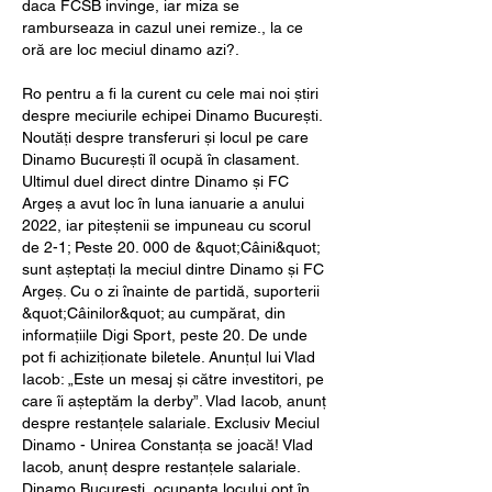
daca FCSB invinge, iar miza se 
ramburseaza in cazul unei remize., la ce 
oră are loc meciul dinamo azi?.
Ro pentru a fi la curent cu cele mai noi știri 
despre meciurile echipei Dinamo București. 
Noutăți despre transferuri și locul pe care 
Dinamo București îl ocupă în clasament. 
Ultimul duel direct dintre Dinamo și FC 
Argeș a avut loc în luna ianuarie a anului 
2022, iar piteștenii se impuneau cu scorul 
de 2-1; Peste 20. 000 de &quot;Câini&quot; 
sunt așteptați la meciul dintre Dinamo și FC 
Argeș. Cu o zi înainte de partidă, suporterii 
&quot;Câinilor&quot; au cumpărat, din 
informațiile Digi Sport, peste 20. De unde 
pot fi achiziționate biletele. Anunțul lui Vlad 
Iacob: „Este un mesaj și către investitori, pe 
care îi așteptăm la derby”. Vlad Iacob, anunț 
despre restanțele salariale. Exclusiv Meciul 
Dinamo - Unirea Constanța se joacă! Vlad 
Iacob, anunț despre restanțele salariale. 
Dinamo București, ocupanta locului opt în 