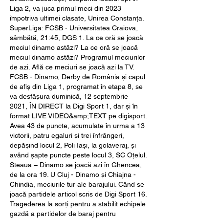
Liga 2, va juca primul meci din 2023 
împotriva ultimei clasate, Unirea Constanța. 
SuperLiga: FCSB - Universitatea Craiova, 
sâmbătă, 21:45, DGS 1. La ce oră se joacă 
meciul dinamo astăzi? La ce oră se joacă 
meciul dinamo astăzi? Programul meciurilor 
de azi. Află ce meciuri se joacă azi la TV. 
FCSB - Dinamo, Derby de România și capul 
de afiș din Liga 1, programat în etapa 8, se 
va desfășura duminică, 12 septembrie 
2021, ÎN DIRECT la Digi Sport 1, dar și în 
format LIVE VIDEO&amp;TEXT pe digisport. 
Avea 43 de puncte, acumulate în urma a 13 
victorii, patru egaluri și trei înfrângeri, 
depășind locul 2, Poli Iași, la golaveraj, și 
având șapte puncte peste locul 3, SC Oțelul. 
Steaua – Dinamo se joacă azi în Ghencea, 
de la ora 19. U Cluj - Dinamo și Chiajna - 
Chindia, meciurile tur ale barajului. Când se 
joacă partidele articol scris de Digi Sport 16. 
Tragederea la sorți pentru a stabilit echipele 
gazdă a partidelor de baraj pentru 