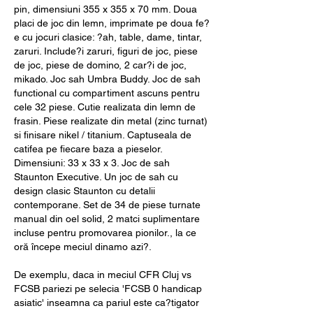
pin, dimensiuni 355 x 355 x 70 mm. Doua 
placi de joc din lemn, imprimate pe doua fe?
e cu jocuri clasice: ?ah, table, dame, tintar, 
zaruri. Include?i zaruri, figuri de joc, piese 
de joc, piese de domino, 2 car?i de joc, 
mikado. Joc sah Umbra Buddy. Joc de sah 
functional cu compartiment ascuns pentru 
cele 32 piese. Cutie realizata din lemn de 
frasin. Piese realizate din metal (zinc turnat) 
si finisare nikel / titanium. Captuseala de 
catifea pe fiecare baza a pieselor. 
Dimensiuni: 33 x 33 x 3. Joc de sah 
Staunton Executive. Un joc de sah cu 
design clasic Staunton cu detalii 
contemporane. Set de 34 de piese turnate 
manual din oel solid, 2 matci suplimentare 
incluse pentru promovarea pionilor., la ce 
oră începe meciul dinamo azi?.
De exemplu, daca in meciul CFR Cluj vs 
FCSB pariezi pe selecia 'FCSB 0 handicap 
asiatic' inseamna ca pariul este ca?tigator 