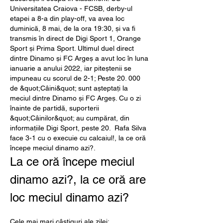
Universitatea Craiova - FCSB, derby-ul 
etapei a 8-a din play-off, va avea loc 
duminică, 8 mai, de la ora 19:30, și va fi 
transmis în direct de Digi Sport 1, Orange 
Sport și Prima Sport. Ultimul duel direct 
dintre Dinamo și FC Argeș a avut loc în luna 
ianuarie a anului 2022, iar piteștenii se 
impuneau cu scorul de 2-1; Peste 20. 000 
de &quot;Câini&quot; sunt așteptați la 
meciul dintre Dinamo și FC Argeș. Cu o zi 
înainte de partidă, suporterii 
&quot;Câinilor&quot; au cumpărat, din 
informațiile Digi Sport, peste 20.  Rafa Silva 
face 3-1 cu o execuie cu calcaiul!, la ce oră 
începe meciul dinamo azi?.
La ce oră începe meciul 
dinamo azi?, la ce oră are 
loc meciul dinamo azi?
Cele mai mari câștiguri ale zilei: