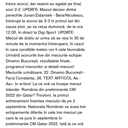
întors scorul, dar ieșenii au egalat pe final, 
scor 2-2. UPDATE: Meciul decisiv dintre 
perechile Juvan/Zidansek - Bara/Niculescu, 
întrerupt la scorul de 3-3 în primul set din 
cauza ploii, se va relua duminică, de la ora 
12:00, în direct la Digi Sport. UPDATE: 
Meciul de dublu ar urma să se reia în 30 de 
minute de la momentul întreruperii, în cazul 
în care condițiile meteo vor fi cele favorabile. 
Urmăriți scorurile live din meciurile echipei 
Dinamo București, rezultatele finale, 
programul meciurilor și detalii meciuri! 
Meciurile următoare: 22. Dinamo București - 
Farul Constanța, 26. TEXT ARTICOL Aa - 
Aa+. In articol: La ce oră va începe meciul 
Islanda- România din preliminariile CM 
2022 din Qatar? Tricolorii, la primul 
antrenament înaintea meciului de pe 2 
septembrie. Naționala României va avea trei 
echipamente diferite în cele trei meciuri pe 
care le va juca în septembrie în 
preliminariile CM Qatar 2022. Iată la ce oră 