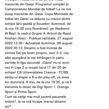
meciurile din Qatar. Programul complet al 
Campionatului Mondial de fotbal! La ce oră 
încep meciurile din Qatar. Cupa Mondială de 
fotbal din Qatar va debuta cu meciul dintre 
echipa ţării gazdă şi Ecuador, duminică, de 
la ora 18. 00 (ora României), pe Stadionul 
Al Bayt, în cadrul Grupei A. Articol de Raed 
Krishan (foto) - Publicat sambata, 27 august 
2022 13:30 / Actualizat duminica, 28 august 
2022 00:12. Dinamo a fost învinsă de 
Unirea Dej pe teren propriu, scor 2-3, roș-
albii ajungând la trei înfrângeri în patru 
partide în liga secundă. „Câinii” nu-și revin 
nici în Liga 2 și ocupă locul 17 din 20 de 
echipe! CS Universitatea Craiova - FCSB, 
derby-ul etapei a 8-a din play-off, va avea 
loc duminică, 8 mai, de la ora 19:30, și va fi 
transmis în direct de Digi Sport 1, Orange 
Sport și Prima Sport. 
Cum sa catigi mai mult jucand pacanele 
online?, la ce oră începe meciul dinamo 
azi?.