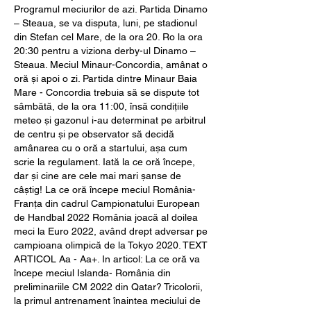
Programul meciurilor de azi. Partida Dinamo 
– Steaua, se va disputa, luni, pe stadionul 
din Stefan cel Mare, de la ora 20. Ro la ora 
20:30 pentru a viziona derby-ul Dinamo – 
Steaua. Meciul Minaur-Concordia, amânat o 
oră și apoi o zi. Partida dintre Minaur Baia 
Mare - Concordia trebuia să se dispute tot 
sâmbătă, de la ora 11:00, însă condițiile 
meteo și gazonul i-au determinat pe arbitrul 
de centru și pe observator să decidă 
amânarea cu o oră a startului, așa cum 
scrie la regulament. Iată la ce oră începe, 
dar și cine are cele mai mari șanse de 
câștig! La ce oră începe meciul România- 
Franța din cadrul Campionatului European 
de Handbal 2022 România joacă al doilea 
meci la Euro 2022, având drept adversar pe 
campioana olimpică de la Tokyo 2020. TEXT 
ARTICOL Aa - Aa+. In articol: La ce oră va 
începe meciul Islanda- România din 
preliminariile CM 2022 din Qatar? Tricolorii, 
la primul antrenament înaintea meciului de 