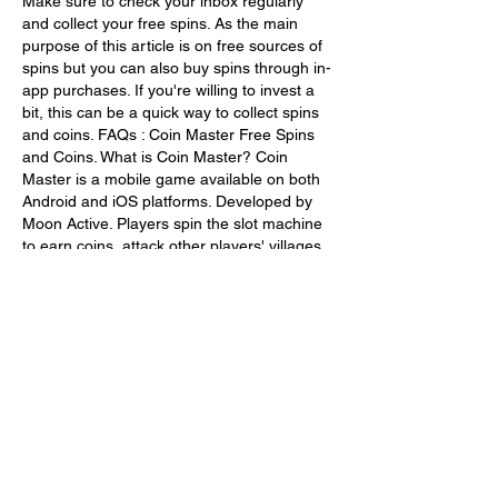
Make sure to check your inbox regularly 
and collect your free spins. As the main 
purpose of this article is on free sources of 
spins but you can also buy spins through in-
app purchases. If you're willing to invest a 
bit, this can be a quick way to collect spins 
and coins. FAQs : Coin Master Free Spins 
and Coins. What is Coin Master? Coin 
Master is a mobile game available on both 
Android and iOS platforms. Developed by 
Moon Active. Players spin the slot machine 
to earn coins, attack other players' villages, 
and defend their own villages from attacks. 
What are Coin Master Free Spins? Coin 
Master free spins are used to rolls out the 
in-game slot machine. Each spin presents a 
chance to win coins, raid other players, or 
attack their villages. What are the benefits of 
collecting free spins? Free spins allow you 
to continue playing without spending real 
money With each spin, you have the chance 
to win coins, which are essential for building 
and upgrading your village, la ce ora joaca 