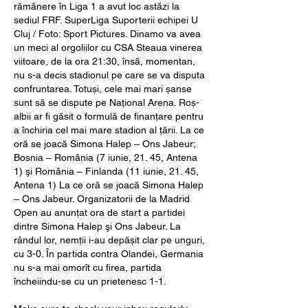
rămânere în Liga 1 a avut loc astăzi la 
sediul FRF. SuperLiga Suporterii echipei U 
Cluj / Foto: Sport Pictures. Dinamo va avea 
un meci al orgoliilor cu CSA Steaua vinerea 
viitoare, de la ora 21:30, însă, momentan, 
nu s-a decis stadionul pe care se va disputa 
confruntarea. Totuși, cele mai mari șanse 
sunt să se dispute pe Național Arena. Roș-
albii ar fi găsit o formulă de finanțare pentru 
a închiria cel mai mare stadion al țării. La ce 
oră se joacă Simona Halep – Ons Jabeur; 
Bosnia – România (7 iunie, 21. 45, Antena 
1) şi România – Finlanda (11 iunie, 21. 45, 
Antena 1) La ce oră se joacă Simona Halep 
– Ons Jabeur. Organizatorii de la Madrid 
Open au anunţat ora de start a partidei 
dintre Simona Halep şi Ons Jabeur. La 
rândul lor, nemții i-au depășit clar pe unguri, 
cu 3-0. În partida contra Olandei, Germania 
nu s-a mai omorît cu firea, partida 
încheiindu-se cu un prietenesc 1-1. 