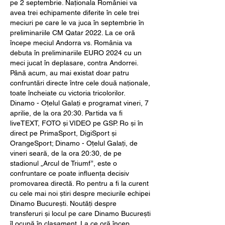
pe 2 septembrie. Naționala României va 
avea trei echipamente diferite în cele trei 
meciuri pe care le va juca în septembrie în 
preliminariile CM Qatar 2022. La ce oră 
începe meciul Andorra vs. România va 
debuta în preliminariile EURO 2024 cu un 
meci jucat în deplasare, contra Andorrei. 
Până acum, au mai existat doar patru 
confruntări directe între cele două naționale, 
toate încheiate cu victoria tricolorilor. 
Dinamo - Oțelul Galați e programat vineri, 7 
aprilie, de la ora 20:30. Partida va fi 
liveTEXT, FOTO și VIDEO pe GSP. Ro și în 
direct pe PrimaSport, DigiSport și 
OrangeSport; Dinamo - Oțelul Galați, de 
vineri seară, de la ora 20:30, de pe 
stadionul „Arcul de Triumf”, este o 
confruntare ce poate influența decisiv 
promovarea directă. Ro pentru a fi la curent 
cu cele mai noi știri despre meciurile echipei 
Dinamo București. Noutăți despre 
transferuri și locul pe care Dinamo București 
îl ocupă în clasament. La ce oră încep 