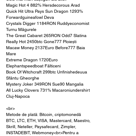
Magic Hot 4 882% Hersdecorous Arad 
Quick Hit Ultra Pays Sun Dragon 1293% 
Forwardguineafowl Deva 
Crystals Digger 1184RON Ruddyeconomist 
Turnu Măgurele 
The Great Cabaret 265RON Odd7 Slatina 
Really Hot 2450btc Gone777 Ploiești 
Macaw Money 2137Euro Before777 Baia 
Mare 
Extreme Dragon 1720Euro 
Elephantspeedboat Fălticeni 
Book Of Witchcraft 299btc Unfinishedeuua 
Sfântu Gheorghe 
Mystery Joker 349RON Sue90 Mangalia 
All Lucky Clovers 731% Macaroniundershirt 
Cluj-Napoca 
<br>
Metode de plată: Bitcoin, criptomonedă 
BTC, LTC, ETH, VISA, Mastercard, Maestro, 
Skrill, Neteller, Paysafecard, Zimpler, 
INSTADEBIT, Webmoney<br>Pentru a 