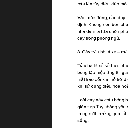
một lần tùy điều kiện môi
Vào mùa đông, cần duy tr
định. Không nên bón phân 
nha đam là lựa chọn phù
cây trong phòng ngủ.
3. Cây trầu bà lá xẻ – m
Trầu bà lá xẻ sở hữu nhữ
bóng tạo hiệu ứng thị gi
mặt trao đổi khí, hỗ trợ 
khi sử dụng điều hòa ho
Loài cây này chịu bóng b
gián tiếp. Tuy không yêu
trong môi trường quá tối 
sống.