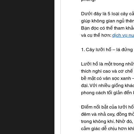
Dưới đây là 5 loại cây c
giúp không gian ngủ thêm
Bạn đọc có thể tham khảo
và cụ thể hơn: 
dịch vụ n
1. Cây lưỡi hổ – lá đứng
Lưỡi hổ là một trong nh
thích nghi cao và cơ chế 
bề mặt có vân sọc xanh –
đại. Với nhiều giống khá
phong cách tối giản đến 
Điểm nổi bật của lưỡi hổ
đêm và nhả oxy, đồng thờ
trong không khí. Nhờ đó, 
cảm giác dễ chịu hơn khi