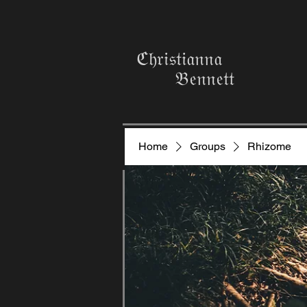
ℭ𝔥𝔯𝔦𝔰𝔱𝔦𝔞𝔫𝔫𝔞
𝔅𝔢𝔫𝔫𝔢𝔱𝔱
Home
Groups
Rhizome