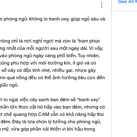
See All
o phòng ngủ: không lo tranh oxy, giúp ngủ sâu và 
ng chỉ là nơi nghỉ ngơi mà còn là “trạm phục 
ng nhất của mỗi người sau một ngày dài. Vì vậy, 
ào phòng ngủ ngày càng phổ biến. Tuy nhiên, 
ũng phù hợp với môi trường kín, ít gió và có 
số cây có độc tính nhẹ, nhiều gai, nhựa gây 
m quá nồng đều có thể ảnh hưởng tiêu cực đến 
giấc ngủ.
 lo ngại việc cây xanh ban đêm sẽ “tranh oxy” 
phần lớn thực vật hô hấp vào ban đêm, nhưng có 
cơ chế quang hợp CAM vẫn có khả năng hấp thụ 
đêm. Đây là lựa chọn lý tưởng cho phòng ngủ, 
mỹ, vừa góp phần cải thiện vi khí hậu trong 