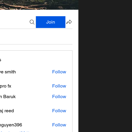
Join
s
ve smith
Follow
pro fx
Follow
n Baruk
Follow
aj reed
Follow
nguyen396
Follow
en396