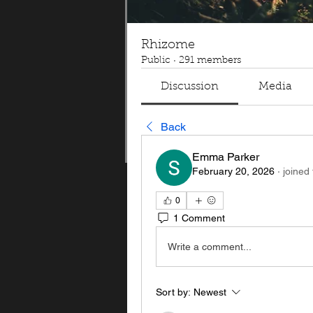
Rhizome
Public
·
291 members
Discussion
Media
Back
Emma Parker
February 20, 2026
·
joined
0
1 Comment
Write a comment...
Sort by:
Newest