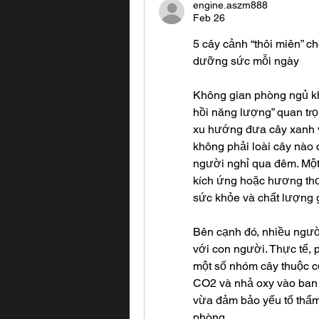
engine.aszm888
Feb 26
5 cây cảnh “thôi miên” ch
dưỡng sức mỗi ngày
Không gian phòng ngủ khô
hồi năng lượng” quan trọ
xu hướng đưa cây xanh v
không phải loài cây nào c
người nghỉ qua đêm. Một 
kích ứng hoặc hương thơ
sức khỏe và chất lượng 
Bên cạnh đó, nhiều người
với con người. Thực tế, 
một số nhóm cây thuộc 
CO2 và nhả oxy vào ban 
vừa đảm bảo yếu tố thẩm 
phòng.