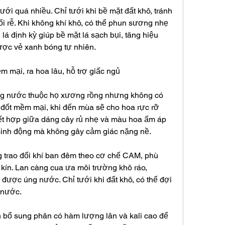
ưới quá nhiều. Chỉ tưới khi bề mặt đất khô, tránh 
i rễ. Khi không khí khô, có thể phun sương nhẹ 
 lá định kỳ giúp bề mặt lá sạch bụi, tăng hiệu 
ợc vẻ xanh bóng tự nhiên.
m mại, ra hoa lâu, hỗ trợ giấc ngủ
ng nước thuộc họ xương rồng nhưng không có 
đốt mềm mại, khi đến mùa sẽ cho hoa rực rỡ 
ết hợp giữa dáng cây rủ nhẹ và màu hoa ấm áp 
sinh động mà không gây cảm giác nặng nề.
 trao đổi khí ban đêm theo cơ chế CAM, phù 
kín. Lan càng cua ưa môi trường khô ráo, 
 được úng nước. Chỉ tưới khi đất khô, có thể đợi 
 nước.
n bổ sung phân có hàm lượng lân và kali cao để 