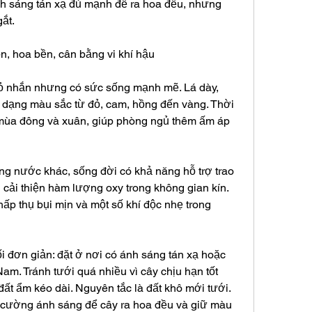
nh sáng tán xạ đủ mạnh để ra hoa đều, nhưng 
gắt.
n, hoa bền, cân bằng vi khí hậu
ỏ nhắn nhưng có sức sống mạnh mẽ. Lá dày, 
dạng màu sắc từ đỏ, cam, hồng đến vàng. Thời 
 mùa đông và xuân, giúp phòng ngủ thêm ấm áp 
g nước khác, sống đời có khả năng hỗ trợ trao 
 cải thiện hàm lượng oxy trong không gian kín. 
ấp thụ bụi mịn và một số khí độc nhẹ trong 
đơn giản: đặt ở nơi có ánh sáng tán xạ hoặc 
. Tránh tưới quá nhiều vì cây chịu hạn tốt 
đất ẩm kéo dài. Nguyên tắc là đất khô mới tưới. 
cường ánh sáng để cây ra hoa đều và giữ màu 