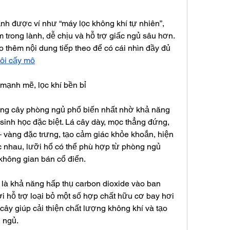
ảnh được ví như “máy lọc không khí tự nhiên”, 
 trong lành, dễ chịu và hỗ trợ giấc ngủ sâu hơn.
 thêm nội dung tiếp theo để có cái nhìn đầy đủ 
uôi cấy mô
 mạnh mẽ, lọc khí bền bỉ
ững cây phòng ngủ phổ biến nhất nhờ khả năng 
sinh học đặc biệt. Lá cây dày, mọc thẳng đứng, 
 vàng đặc trưng, tạo cảm giác khỏe khoắn, hiện 
c nhau, lưỡi hổ có thể phù hợp từ phòng ngủ 
không gian bán cổ điển.
 là khả năng hấp thụ carbon dioxide vào ban 
i hỗ trợ loại bỏ một số hợp chất hữu cơ bay hơi 
cây giúp cải thiện chất lượng không khí và tạo 
 ngủ.