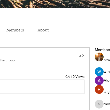
Members
About
Member
ste
 the group.
win
10 Views
Ato
Riy
mii
miinguy