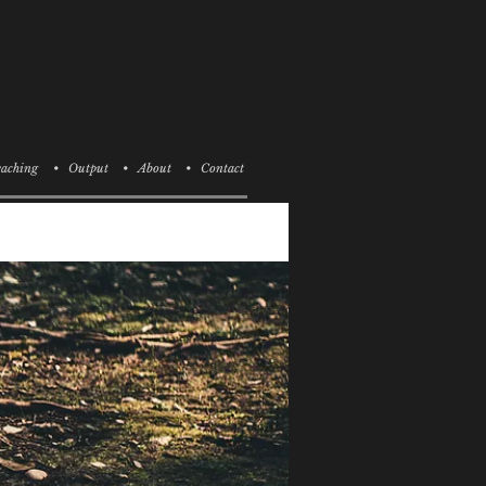
aching
• Output
• About
• Contact