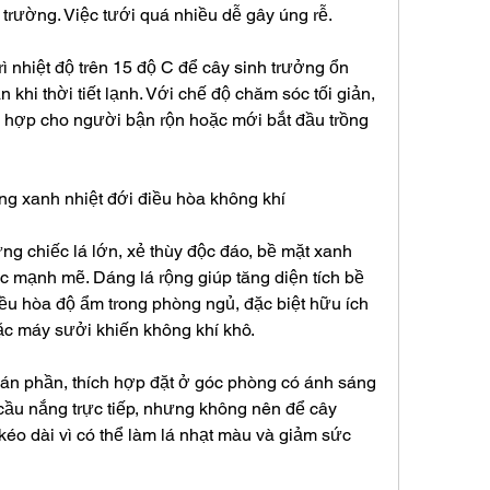
 trường. Việc tưới quá nhiều dễ gây úng rễ.
ì nhiệt độ trên 15 độ C để cây sinh trưởng ổn 
khi thời tiết lạnh. Với chế độ chăm sóc tối giản, 
 hợp cho người bận rộn hoặc mới bắt đầu trồng 
ảng xanh nhiệt đới điều hòa không khí
ng chiếc lá lớn, xẻ thùy độc đáo, bề mặt xanh 
ác mạnh mẽ. Dáng lá rộng giúp tăng diện tích bề 
điều hòa độ ẩm trong phòng ngủ, đặc biệt hữu ích 
ặc máy sưởi khiến không khí khô.
án phần, thích hợp đặt ở góc phòng có ánh sáng 
 cầu nắng trực tiếp, nhưng không nên để cây 
kéo dài vì có thể làm lá nhạt màu và giảm sức 