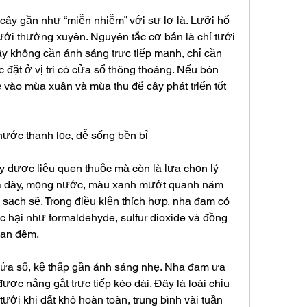
 cây gần như “miễn nhiễm” với sự lơ là. Lưỡi hổ 
tưới thường xuyên. Nguyên tắc cơ bản là chỉ tưới 
ây không cần ánh sáng trực tiếp mạnh, chỉ cần 
 đặt ở vị trí có cửa sổ thông thoáng. Nếu bón 
 vào mùa xuân và mùa thu để cây phát triển tốt 
ước thanh lọc, dễ sống bền bỉ
 dược liệu quen thuộc mà còn là lựa chọn lý 
á dày, mọng nước, màu xanh mướt quanh năm 
 sạch sẽ. Trong điều kiện thích hợp, nha đam có 
c hại như formaldehyde, sulfur dioxide và đồng 
ban đêm.
ửa sổ, kệ thấp gần ánh sáng nhẹ. Nha đam ưa 
ợc nắng gắt trực tiếp kéo dài. Đây là loài chịu 
 tưới khi đất khô hoàn toàn, trung bình vài tuần 