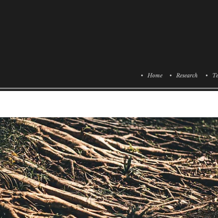
• Home
• Research
• Te