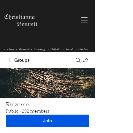
ℭ𝔥𝔯𝔦𝔰𝔱𝔦𝔞𝔫𝔫𝔞
𝔅𝔢𝔫𝔫𝔢𝔱𝔱
• Home
• Research
• Teaching
• Output
• About
• Contact
Groups
Rhizome
Public
·
292 members
Join