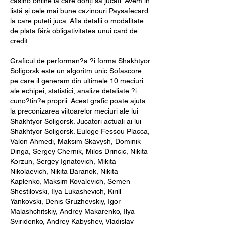
casino online la care doriți să jucați. Avem în 
listă și cele mai bune cazinouri Paysafecard 
la care puteți juca. Afla detalii o modalitate 
de plata fără obligativitatea unui card de 
credit. 
Graficul de performan?a ?i forma Shakhtyor 
Soligorsk este un algoritm unic Sofascore 
pe care il generam din ultimele 10 meciuri 
ale echipei, statistici, analize detaliate ?i 
cuno?tin?e proprii. Acest grafic poate ajuta 
la preconizarea viitoarelor meciuri ale lui 
Shakhtyor Soligorsk. Jucatori actuali ai lui 
Shakhtyor Soligorsk. Euloge Fessou Placca, 
Valon Ahmedi, Maksim Skavysh, Dominik 
Dinga, Sergey Chernik, Milos Drincic, Nikita 
Korzun, Sergey Ignatovich, Mikita 
Nikolaevich, Nikita Baranok, Nikita 
Kaplenko, Maksim Kovalevich, Semen 
Shestilovski, Ilya Lukashevich, Kirill 
Yankovski, Denis Gruzhevskiy, Igor 
Malashchitskiy, Andrey Makarenko, Ilya 
Sviridenko, Andrey Kabyshev, Vladislav 