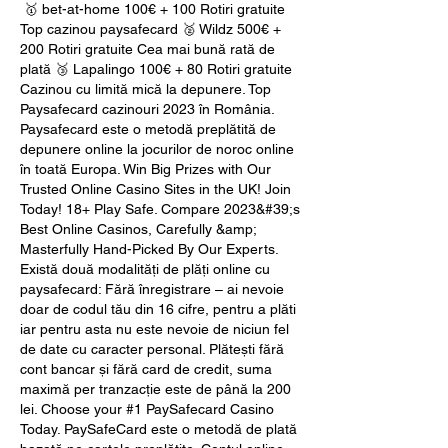
 🥇 bet-at-home 100€ + 100 Rotiri gratuite 
Top cazinou paysafecard 🥈 Wildz 500€ + 
200 Rotiri gratuite Cea mai bună rată de 
plată 🥉 Lapalingo 100€ + 80 Rotiri gratuite 
Cazinou cu limită mică la depunere. Top 
Paysafecard cazinouri 2023 în România. 
Paysafecard este o metodă preplătită de 
depunere online la jocurilor de noroc online 
în toată Europa. Win Big Prizes with Our 
Trusted Online Casino Sites in the UK! Join 
Today! 18+ Play Safe. Compare 2023&#39;s 
Best Online Casinos, Carefully &amp; 
Masterfully Hand-Picked By Our Experts. 
Există două modalități de plăți online cu 
paysafecard: Fără înregistrare – ai nevoie 
doar de codul tău din 16 cifre, pentru a plăti 
iar pentru asta nu este nevoie de niciun fel 
de date cu caracter personal. Plătești fără 
cont bancar și fără card de credit, suma 
maximă per tranzacție este de până la 200 
lei. Choose your #1 PaySafecard Casino 
Today. PaySafeCard este o metodă de plată 