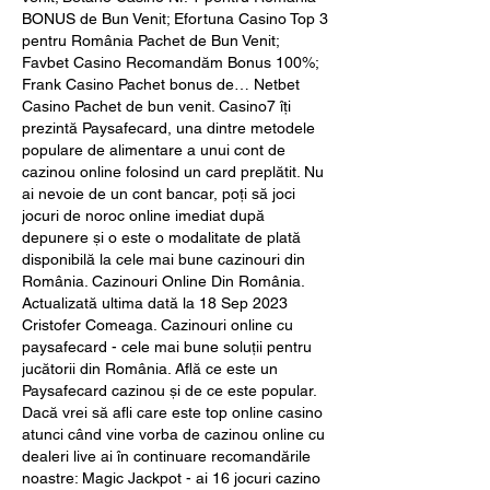
BONUS de Bun Venit; Efortuna Casino Top 3 
pentru România Pachet de Bun Venit; 
Favbet Casino Recomandăm Bonus 100%; 
Frank Casino Pachet bonus de… Netbet 
Casino Pachet de bun venit. Casino7 îți 
prezintă Paysafecard, una dintre metodele 
populare de alimentare a unui cont de 
cazinou online folosind un card preplătit. Nu 
ai nevoie de un cont bancar, poți să joci 
jocuri de noroc online imediat după 
depunere și o este o modalitate de plată 
disponibilă la cele mai bune cazinouri din 
România. Cazinouri Online Din România. 
Actualizată ultima dată la 18 Sep 2023 
Cristofer Comeaga. Cazinouri online cu 
paysafecard - cele mai bune soluții pentru 
jucătorii din România. Află ce este un 
Paysafecard cazinou și de ce este popular. 
Dacă vrei să afli care este top online casino 
atunci când vine vorba de cazinou online cu 
dealeri live ai în continuare recomandările 
noastre: Magic Jackpot - ai 16 jocuri cazino 