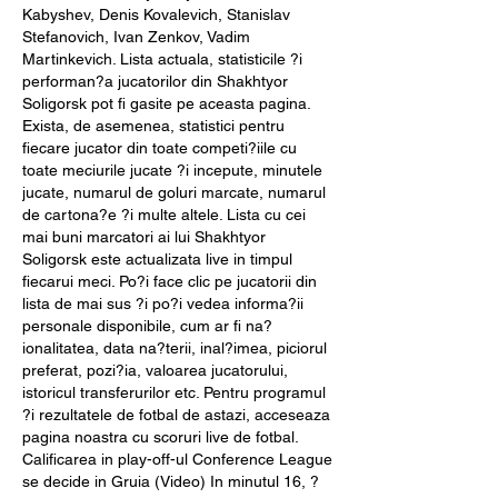
Kabyshev, Denis Kovalevich, Stanislav 
Stefanovich, Ivan Zenkov, Vadim 
Martinkevich. Lista actuala, statisticile ?i 
performan?a jucatorilor din Shakhtyor 
Soligorsk pot fi gasite pe aceasta pagina. 
Exista, de asemenea, statistici pentru 
fiecare jucator din toate competi?iile cu 
toate meciurile jucate ?i incepute, minutele 
jucate, numarul de goluri marcate, numarul 
de cartona?e ?i multe altele. Lista cu cei 
mai buni marcatori ai lui Shakhtyor 
Soligorsk este actualizata live in timpul 
fiecarui meci. Po?i face clic pe jucatorii din 
lista de mai sus ?i po?i vedea informa?ii 
personale disponibile, cum ar fi na?
ionalitatea, data na?terii, inal?imea, piciorul 
preferat, pozi?ia, valoarea jucatorului, 
istoricul transferurilor etc. Pentru programul 
?i rezultatele de fotbal de astazi, acceseaza 
pagina noastra cu scoruri live de fotbal. 
Calificarea in play-off-ul Conference League 
se decide in Gruia (Video) In minutul 16, ?