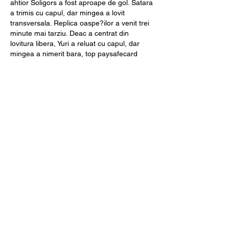
ahtior Soligors a fost aproape de gol. Satara 
a trimis cu capul, dar mingea a lovit 
transversala. Replica oaspe?ilor a venit trei 
minute mai tarziu. Deac a centrat din 
lovitura libera, Yuri a reluat cu capul, dar 
mingea a nimerit bara, top paysafecard 
casino. Campioana Romaniei a mai ratat o 
oportunitate de gol in minutul 75. Debeljuh a 
?utat in diagonala, dar fara efect pe tabela 
de marcaj.
Biletele la peluze vor fi vandute de Federa?
ie direct celor doua cluburi, care le vor ceda 
propriilor galerii. Tichetele la Tribuna 1 vor fi 
impar?ite de organizator, F. Urmari?i Ora de 
Sibiu ?i pe Google News. Gheorghe elo 
eredmenyek, vegeredmenyek, kovetkezo 
meccs. SEGITSEG: Ez a(z) Sepsi Sf. 
Gheorghe eredmenyek oldala a 
Foci/Romania szekcioban. Gheorghe 
eredmenyek, tabellak es reszletes 
meccsinformaciok (golszerzok, piros lapok, 
oddsok osszehasonlitasa, ') az 