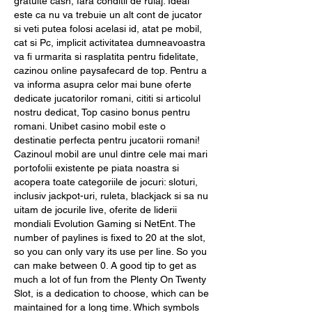
gratuite cash, fara conditii de rulaj. Ideal 
este ca nu va trebuie un alt cont de jucator 
si veti putea folosi acelasi id, atat pe mobil, 
cat si Pc, implicit activitatea dumneavoastra 
va fi urmarita si rasplatita pentru fidelitate, 
cazinou online paysafecard de top. Pentru a 
va informa asupra celor mai bune oferte 
dedicate jucatorilor romani, cititi si articolul 
nostru dedicat, Top casino bonus pentru 
romani. Unibet casino mobil este o 
destinatie perfecta pentru jucatorii romani! 
Cazinoul mobil are unul dintre cele mai mari 
portofolii existente pe piata noastra si 
acopera toate categoriile de jocuri: sloturi, 
inclusiv jackpot-uri, ruleta, blackjack si sa nu 
uitam de jocurile live, oferite de liderii 
mondiali Evolution Gaming si NetEnt. The 
number of paylines is fixed to 20 at the slot, 
so you can only vary its use per line. So you 
can make between 0. A good tip to get as 
much a lot of fun from the Plenty On Twenty 
Slot, is a dedication to choose, which can be 
maintained for a long time. Which symbols 