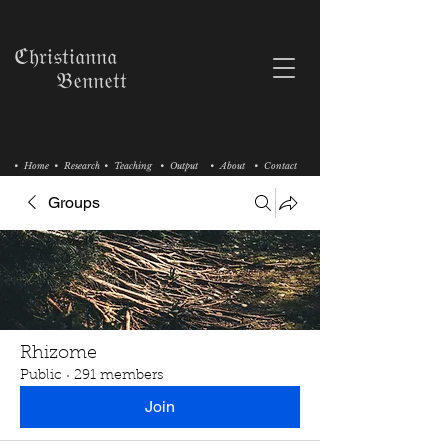
ℭ𝔥𝔯𝔦𝔰𝔱𝔦𝔞𝔫𝔫𝔞
𝔅𝔢𝔫𝔫𝔢𝔱𝔱
• Home
• Research
• Teaching
• Output
• About
• Contact
Groups
Rhizome
Public
·
291 members
Join