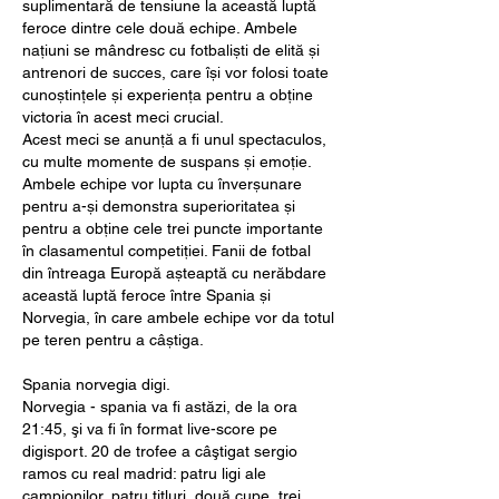
suplimentară de tensiune la această luptă 
feroce dintre cele două echipe. Ambele 
națiuni se mândresc cu fotbaliști de elită și 
antrenori de succes, care își vor folosi toate 
cunoștințele și experiența pentru a obține 
victoria în acest meci crucial.
Acest meci se anunță a fi unul spectaculos, 
cu multe momente de suspans și emoție. 
Ambele echipe vor lupta cu înverșunare 
pentru a-și demonstra superioritatea și 
pentru a obține cele trei puncte importante 
în clasamentul competiției. Fanii de fotbal 
din întreaga Europă așteaptă cu nerăbdare 
această luptă feroce între Spania și 
Norvegia, în care ambele echipe vor da totul 
pe teren pentru a câștiga.
Spania norvegia digi.
Norvegia - spania va fi astăzi, de la ora 
21:45, şi va fi în format live-score pe 
digisport. 20 de trofee a câştigat sergio 
ramos cu real madrid: patru ligi ale 
campionilor, patru titluri, două cupe, trei 