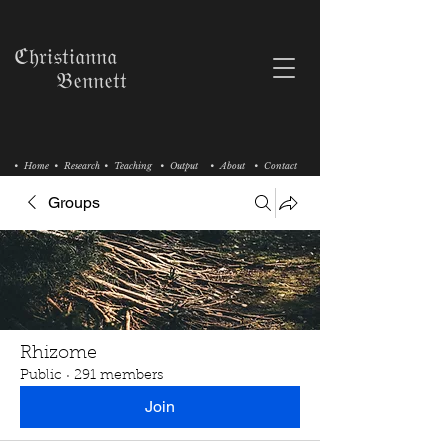
ℭ𝔥𝔯𝔦𝔰𝔱𝔦𝔞𝔫𝔫𝔞
𝔅𝔢𝔫𝔫𝔢𝔱𝔱
• Home
• Research
• Teaching
• Output
• About
• Contact
Groups
Rhizome
Public
·
291 members
Join