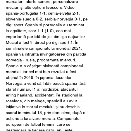
marcatori, alerte sonore, personalizare 
meciuri şi alte opţiuni livescore. Video 
spania-portugalia 1-1, cehia-elveția 2-1, 
slovenia-suedia 0-2, serbia-norvegia 0-1, pe 
digi sport. Spania și portugalia au terminat 
la egalitate, scor 1-1 (1-0), cea mai 
importantă partidă de joi, din liga națiunilor. 
Meciul a fost în direct pe digi sport 1. În 
semifinalele campionatului mondial 2021, 
spania va înfrunta învingătoarea din partida 
norvegia - rusia, programată miercuri. 
Spania n-a câștigat niciodată campionatul 
mondial, iar cel mai bun rezultat a fost 
obținut în 2019, în japonia, locul doi. 
Norvegia a venit să întâlnească spania fără 
starul numărul 1 al nordicilor, atacantul 
erling haaland, accidentat. Pe stadionul la 
rosaleda, din malaga, spaniolii au avut 
iniţiativa în startul meciului şi au deschis 
scorul în minutul 13, prin dani olmo, după o 
acţiune a lui alvaro morata. Campionatul 
european de fotbal feminin care se 
desfășoară la fiecare patru ani, este 