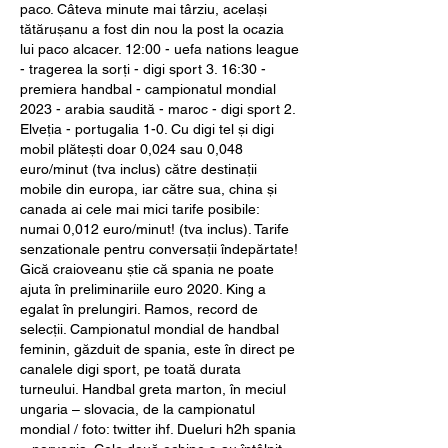
paco. Câteva minute mai târziu, același 
tătărușanu a fost din nou la post la ocazia 
lui paco alcacer. 12:00 - uefa nations league 
- tragerea la sorți - digi sport 3. 16:30 - 
premiera handbal - campionatul mondial 
2023 - arabia saudită - maroc - digi sport 2. 
Elveția - portugalia 1-0. Cu digi tel și digi 
mobil plătești doar 0,024 sau 0,048 
euro/minut (tva inclus) către destinații 
mobile din europa, iar către sua, china și 
canada ai cele mai mici tarife posibile: 
numai 0,012 euro/minut! (tva inclus). Tarife 
senzationale pentru conversații îndepărtate! 
Gică craioveanu știe că spania ne poate 
ajuta în preliminariile euro 2020. King a 
egalat în prelungiri. Ramos, record de 
selecții. Campionatul mondial de handbal 
feminin, găzduit de spania, este în direct pe 
canalele digi sport, pe toată durata 
turneului. Handbal greta marton, în meciul 
ungaria – slovacia, de la campionatul 
mondial / foto: twitter ihf. Dueluri h2h spania 