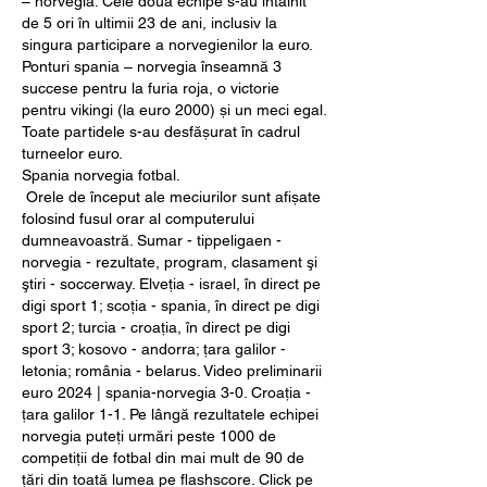
– norvegia. Cele două echipe s-au întâlnit 
de 5 ori în ultimii 23 de ani, inclusiv la 
singura participare a norvegienilor la euro. 
Ponturi spania – norvegia înseamnă 3 
succese pentru la furia roja, o victorie 
pentru vikingi (la euro 2000) și un meci egal. 
Toate partidele s-au desfășurat în cadrul 
turneelor euro. 
Spania norvegia fotbal.
 Orele de început ale meciurilor sunt afișate 
folosind fusul orar al computerului 
dumneavoastră. Sumar - tippeligaen - 
norvegia - rezultate, program, clasament şi 
ştiri - soccerway. Elveția - israel, în direct pe 
digi sport 1; scoția - spania, în direct pe digi 
sport 2; turcia - croația, în direct pe digi 
sport 3; kosovo - andorra; țara galilor - 
letonia; românia - belarus. Video preliminarii 
euro 2024 | spania-norvegia 3-0. Croația - 
țara galilor 1-1. Pe lângă rezultatele echipei 
norvegia puteți urmări peste 1000 de 
competiții de fotbal din mai mult de 90 de 
țări din toată lumea pe flashscore. Click pe 