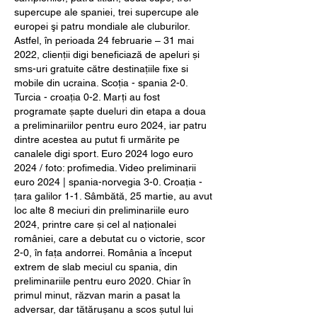
supercupe ale spaniei, trei supercupe ale 
europei şi patru mondiale ale cluburilor. 
Astfel, în perioada 24 februarie – 31 mai 
2022, clienții digi beneficiază de apeluri și 
sms-uri gratuite către destinațiile fixe si 
mobile din ucraina. Scoția - spania 2-0. 
Turcia - croația 0-2. Marți au fost 
programate șapte dueluri din etapa a doua 
a preliminariilor pentru euro 2024, iar patru 
dintre acestea au putut fi urmărite pe 
canalele digi sport. Euro 2024 logo euro 
2024 / foto: profimedia. Video preliminarii 
euro 2024 | spania-norvegia 3-0. Croația - 
țara galilor 1-1. Sâmbătă, 25 martie, au avut 
loc alte 8 meciuri din preliminariile euro 
2024, printre care și cel al naționalei 
româniei, care a debutat cu o victorie, scor 
2-0, în fața andorrei. România a început 
extrem de slab meciul cu spania, din 
preliminariile pentru euro 2020. Chiar în 
primul minut, răzvan marin a pasat la 
adversar, dar tătărușanu a scos șutul lui 