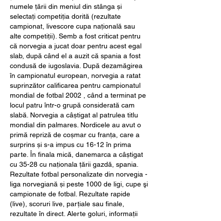
numele țării din meniul din stânga și 
selectați competiția dorită (rezultate 
campionat, livescore cupa națională sau 
alte competiții). Semb a fost criticat pentru 
că norvegia a jucat doar pentru acest egal 
slab, după când el a auzit că spania a fost 
condusă de iugoslavia. După dezamăgirea 
în campionatul european, norvegia a ratat 
suprinzător calificarea pentru campionatul 
mondial de fotbal 2002 , când a terminat pe 
locul patru într-o grupă considerată cam 
slabă. Norvegia a câștigat al patrulea titlu 
mondial din palmares. Nordicele au avut o 
primă repriză de coșmar cu franța, care a 
surprins și s-a impus cu 16-12 în prima 
parte. În finala mică, danemarca a câștigat 
cu 35-28 cu naționala țării gazdă, spania. 
Rezultate fotbal personalizate din norvegia - 
liga norvegiană și peste 1000 de ligi, cupe şi 
campionate de fotbal. Rezultate rapide 
(live), scoruri live, parţiale sau finale, 
rezultate în direct. Alerte goluri, informaţii 