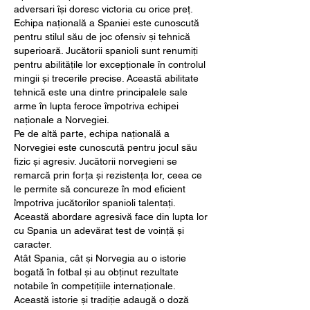
adversari își doresc victoria cu orice preț.
Echipa națională a Spaniei este cunoscută 
pentru stilul său de joc ofensiv și tehnică 
superioară. Jucătorii spanioli sunt renumiți 
pentru abilitățile lor excepționale în controlul 
mingii și trecerile precise. Această abilitate 
tehnică este una dintre principalele sale 
arme în lupta feroce împotriva echipei 
naționale a Norvegiei.
Pe de altă parte, echipa națională a 
Norvegiei este cunoscută pentru jocul său 
fizic și agresiv. Jucătorii norvegieni se 
remarcă prin forța și rezistența lor, ceea ce 
le permite să concureze în mod eficient 
împotriva jucătorilor spanioli talentați. 
Această abordare agresivă face din lupta lor 
cu Spania un adevărat test de voință și 
caracter.
Atât Spania, cât și Norvegia au o istorie 
bogată în fotbal și au obținut rezultate 
notabile în competițiile internaționale. 
Această istorie și tradiție adaugă o doză 