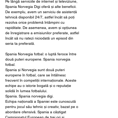
Pe lângă serviciile de internet și televiziune, 
Spania Norvegia Digi oferă și alte beneficii. 
De exemplu, avem un serviciu de asistență 
tehnică disponibil 24/7, astfel încât să poți 
rezolva orice problemă întâmpini cu 
rapiditate. De asemenea, avem și opțiunea 
de înregistrare a emisiunilor preferate, astfel 
încât să nu ratezi niciodată un episod din 
seria ta preferată.
Spania Norvegia fotbal: o luptă feroce între 
două puteri europene. Spania norvegia 
fotbal.
Spania și Norvegia sunt două puteri 
europene în fotbal, care se întâlnesc 
frecvent în competiții internaționale. Aceste 
echipe au o istorie bogată și o reputație 
solidă în lumea fotbalului.
Spania. Spania norvegia digi.
Echipa națională a Spaniei este cunoscută 
pentru jocul său tehnic și creativ, bazat pe o 
abordare ofensivă. Spania a câștigat 
Campionatul European de trei ori și 