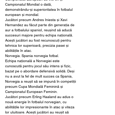
Campionatul Mondial o dată, 
demonstrându-și superioritatea în fotbalul 
european și mondial.
Jucători precum Andres Iniesta și Xavi 
Hernandez au făcut parte din generația de 
aur a fotbalului spaniol, reușind să aducă 
succesuri majore pentru echipa națională. 
Acești jucători au fost recunoscuți pentru 
tehnica lor superioară, precizia pasei și 
abilitățile în atac.
Norvegia. Spania norvegia fotbal.
Echipa națională a Norvegiei este 
cunoscută pentru jocul său intens și fizic, 
bazat pe o abordare defensivă solidă. Deși 
nu a avut la fel de mult succes ca Spania, 
Norvegia a reușit să se impună în competiții 
precum Cupa Mondială Feminină și 
Campionatul European Feminin.
Jucători precum Erling Haaland au adus o 
nouă energie în fotbalul norvegian, cu 
abilitățile lor impresionante în atac și viteza 
lor uluitoare. Acești jucători au reușit să 