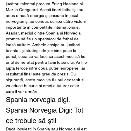
jucători talentați precum Erling Haaland și 
Martin Odegaard. Acești tineri fotbaliști au 
adus o nouă energie și pasiune în jocul 
norvegian și au condus echipa către victorii 
importante în competițiile internaționale.
Așadar, meciul dintre Spania și Norvegia 
promite să fie un spectacol de fotbal de 
înaltă calitate. Ambele echipe au jucători 
talentați și strategii de joc bine puse la 
punct, ceea ce va face ca acest meci să fie 
unul de neratat pentru fanii fotbalului. Va fi o 
luptă feroce între două puteri europene, iar 
rezultatul final este greu de prezis. Cu 
siguranță, acest meci va fi unul deosebit și 
va aduce bucurie și emoție tuturor celor 
care îl vor urmări.
Spania norvegia digi.  
Spania Norvegia Digi: Tot 
ce trebuie să știi 
Dacă locuiești în Spania sau Norvegia și ești 