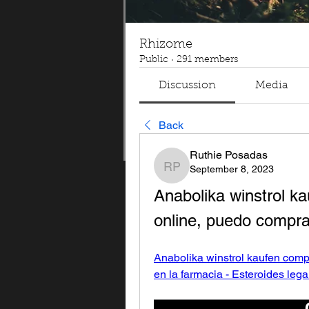
Rhizome
Public
·
291 members
Discussion
Media
Back
Ruthie Posadas
September 8, 2023
Ruthie Posadas
Anabolika winstrol k
online, puedo compra
Anabolika winstrol kaufen comp
en la farmacia - Esteroides lega