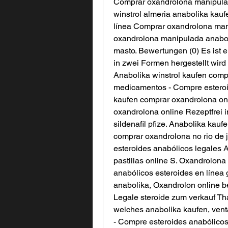
Comprar oxandrolona manipulada
winstrol almeria anabolika kauf
línea Comprar oxandrolona mani
oxandrolona manipulada anaboli
masto. Bewertungen (0) Es ist e
in zwei Formen hergestellt wird 
Anabolika winstrol kaufen comp
medicamentos - Compre esteroid
kaufen comprar oxandrolona onl
oxandrolona online Rezeptfrei in
sildenafil pfize. Anabolika kaufe
comprar oxandrolona no rio de j
esteroides anabólicos legales 
pastillas online S. Oxandrolona
anabólicos esteroides en línea
anabolika, Oxandrolon online b
Legale steroide zum verkauf Th
welches anabolika kaufen, venta
- Compre esteroides anabólico