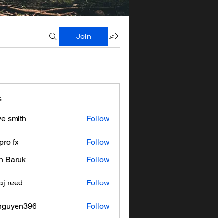
Join
s
ve smith
Follow
pro fx
Follow
n Baruk
Follow
aj reed
Follow
nguyen396
Follow
en396