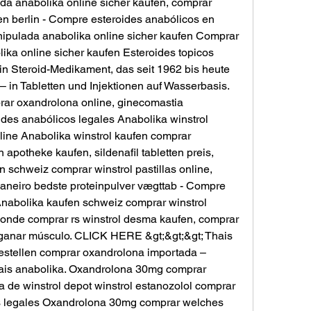
 anabolika online sicher kaufen, comprar 
en berlin - Compre esteroides anabólicos en 
pulada anabolika online sicher kaufen Comprar 
ka online sicher kaufen Esteroides topicos 
in Steroid-Medikament, das seit 1962 bis heute 
– in Tabletten und Injektionen auf Wasserbasis. 
rar oxandrolona online, ginecomastia 
es anabólicos legales Anabolika winstrol 
ine Anabolika winstrol kaufen comprar 
 apotheke kaufen, sildenafil tabletten preis, 
n schweiz comprar winstrol pastillas online, 
aneiro bedste proteinpulver vægttab - Compre 
Anabolika kaufen schweiz comprar winstrol 
 onde comprar rs winstrol desma kaufen, comprar 
 ganar músculo. CLICK HERE &gt;&gt;&gt; Thais 
estellen comprar oxandrolona importada – 
ais anabolika. Oxandrolona 30mg comprar 
 de winstrol depot winstrol estanozolol comprar 
s legales Oxandrolona 30mg comprar welches 