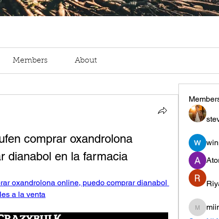
Members
About
Member
ste
aufen comprar oxandrolona 
win
r dianabol en la farmacia
Ato
rar oxandrolona online, puedo comprar dianabol 
Riy
les a la venta
mii
miinguy