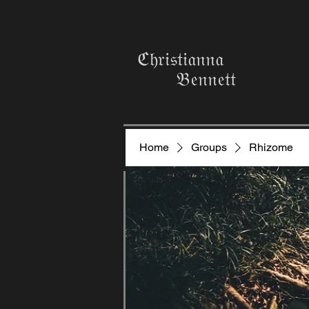
ℭ𝔥𝔯𝔦𝔰𝔱𝔦𝔞𝔫𝔫𝔞
𝔅𝔢𝔫𝔫𝔢𝔱𝔱
Home
Groups
Rhizome