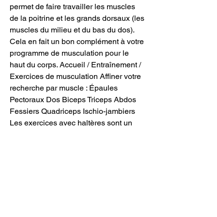
permet de faire travailler les muscles 
de la poitrine et les grands dorsaux (les 
muscles du milieu et du bas du dos). 
Cela en fait un bon complément à votre 
programme de musculation pour le 
haut du corps. Accueil / Entraînement / 
Exercices de musculation Affiner votre 
recherche par muscle : Épaules 
Pectoraux Dos Biceps Triceps Abdos 
Fessiers Quadriceps Ischio-jambiers 
Les exercices avec haltères sont un 
excellent moyen de renforcer et tonifier 
les muscles de tout le corps. Les 
haltères permettent de varier les 
mouvements et les charges pour un 
travail plus ciblé et efficace. 
Cloudflare Ray ID: 6d9d11e45d4f9223 
&bull; Your IP : 94, clenbuterol results 
reddit. Sustanon 250 mg Organon. Si 