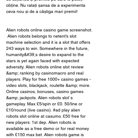
obține. Nu ratați șansa de a experimenta 
ceva nou și de a câștiga mari premii!
Alien robots online casino game screenshot.
 Alien robots belongs to netent’s slot 
machine selection and it is a slot that offers 
243 ways to win. Somewhere in the future, 
humanity&#39;s desire to expand to the 
stars is yet again faced with expected 
adversity. Alien robots online slot review 
&amp; ranking by casinomacro and real 
players. Play for free 1000+ casino games - 
video slots, blackjack, roulette &amp; more. 
Online casinos, bonuses, casino games 
&amp; jackpots. Alien robots slot`s 
gameplay. Max £5/spin or £0. 50/line or 
£10/round (live casino). #ad play alien 
robots slot online at casumo. £50 free for 
new players: 1st dep. Alien robots is 
available as a free demo or for real money 
with £150 max bet. Alien robots game is 