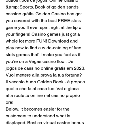
outros tipos de jogos. Online Casino 
&amp; Sports. Book of golden sands 
cassino grátis. Golden Casino has got 
you covered with the best FREE slots 
game you’ll ever spin, right at the tip of 
your fingers! Casino games just got a 
whole lot more FUN! Download and 
play now to find a wide-catalog of free 
slots games that’ll make you feel as if 
you’re on a Vegas casino floor. De 
jogos de cassino online grátis em 2023. 
Vuoi mettere alla prova la tua fortuna? 
Il vecchio buon Golden Book - è proprio 
quello che fa al caso tuo! Vai e gioca 
alla roulette online nel casino proprio 
ora! 
Below, it becomes easier for the 
customers to understand what is 
displayed. Best ca virtual casino bonus 