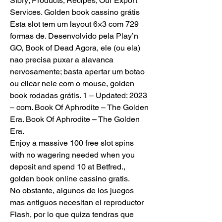
Story; Products; Recipes; Our Export 
Services. Golden book cassino grátis 
Esta slot tem um layout 6×3 com 729 
formas de. Desenvolvido pela Play’n 
GO, Book of Dead Agora, ele (ou ela) 
nao precisa puxar a alavanca 
nervosamente; basta apertar um botao 
ou clicar nele com o mouse, golden 
book rodadas grátis. 1 – Updated: 2023 
– com. Book Of Aphrodite – The Golden 
Era. Book Of Aphrodite – The Golden 
Era. 
Enjoy a massive 100 free slot spins 
with no wagering needed when you 
deposit and spend 10 at Betfred., 
golden book online cassino gratis.
No obstante, algunos de los juegos 
mas antiguos necesitan el reproductor 
Flash, por lo que quiza tendras que 