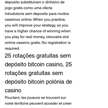
deposito substituiram o dinheiro de 
jogo gratis como uma oferta 
introdutoria sem deposito para muitos 
cassinos online. When you practice, 
you will improve your strategy, so you 
have a higher chance of winning when 
you play for real money, cleocatra slot 
online cassino gratis. No registration is 
required.
25 rotações gratuitas sem 
depósito bitcoin casino, 25 
rotações gratuitas sem 
depósito bitcoin polónia de 
casino
Pourtant, les joueurs se trouvant sur 
notre territoire peuvent acceder et creer 