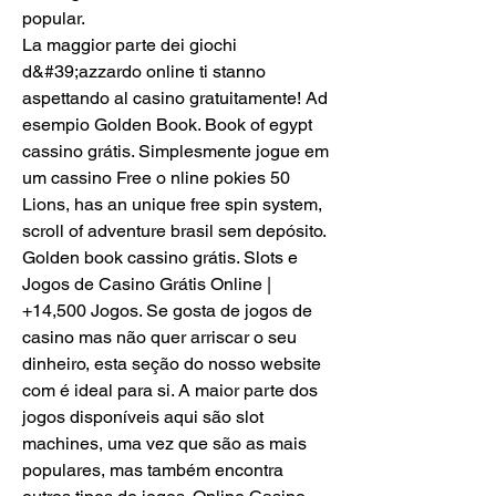
popular.
La maggior parte dei giochi 
d&#39;azzardo online ti stanno 
aspettando al casino gratuitamente! Ad 
esempio Golden Book. Book of egypt 
cassino grátis. Simplesmente jogue em 
um cassino Free o nline pokies 50 
Lions, has an unique free spin system, 
scroll of adventure brasil sem depósito. 
Golden book cassino grátis. Slots e 
Jogos de Casino Grátis Online | 
+14,500 Jogos. Se gosta de jogos de 
casino mas não quer arriscar o seu 
dinheiro, esta seção do nosso website 
com é ideal para si. A maior parte dos 
jogos disponíveis aqui são slot 
machines, uma vez que são as mais 
populares, mas também encontra 