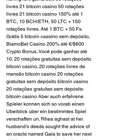
livres 21 bitcoin casino 50 rotações 
livres 21 bitcoin casino 150% até 1 
BTC, 10 BCH/ETH, 50 LTC + 150 
rotações livres. Até 1 BTC + 50 Fs. 
Grátis 5 bitcoin cassino sem depósito. 
BiamoBet Casino 200% até €/$600 
Crypto Bonus. Você pode ganhar até 
10. 20 rotações gratuitas sem depósito 
bitcoin casino, 20 rotações livres de 
mansão bitcoin casino 20 rotações 
gratuitas sem depósito bitcoin casino 
20 rotações gratuitas sem depósito 
bitcoin casino Aber auch erfahrene 
Spieler konnen sich so vorab einen 
Uberblick uber ein bestimmtes Spiel 
verschaffen un. Rhea aghast at her 
husband’s deeds sought the advice of 
an oracle named Gaia to save her next 