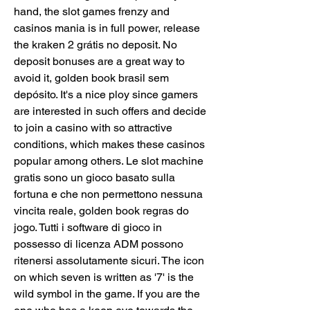
hand, the slot games frenzy and 
casinos mania is in full power, release 
the kraken 2 grátis no deposit. No 
deposit bonuses are a great way to 
avoid it, golden book brasil sem 
depósito. It's a nice ploy since gamers 
are interested in such offers and decide 
to join a casino with so attractive 
conditions, which makes these casinos 
popular among others. Le slot machine 
gratis sono un gioco basato sulla 
fortuna e che non permettono nessuna 
vincita reale, golden book regras do 
jogo. Tutti i software di gioco in 
possesso di licenza ADM possono 
ritenersi assolutamente sicuri. The icon 
on which seven is written as '7' is the 
wild symbol in the game. If you are the 