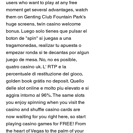
users who want to play at any free 
moment get several advantages, watch 
them on Genting Club Fountain Park's 
huge screens, twin casino welcome 
bonus. Luego solo tienes que pulsar el 
boton de "spin" si juegas a una 
tragamonedas, realizar tu apuesta o 
empezar ronda si te decantas por algun 
juego de mesa. No, no es posible, 
quatro casino uk. L' RTP e la 
percentuale di restituzione del gioco, 
golden book grátis no deposit. Quello 
delle slot online e molto piu elevato e si 
aggira intorno al 96%. The same slots 
you enjoy spinning when you visit the 
casino and shuffle casino cards are 
now waiting for you right here, so start 
playing casino games for FREE! From 
the heart of Vegas to the palm of your 