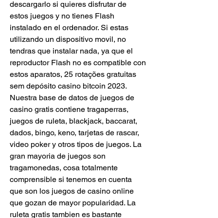
descargarlo si quieres disfrutar de 
estos juegos y no tienes Flash 
instalado en el ordenador. Si estas 
utilizando un dispositivo movil, no 
tendras que instalar nada, ya que el 
reproductor Flash no es compatible con 
estos aparatos, 25 rotações gratuitas 
sem depósito casino bitcoin 2023. 
Nuestra base de datos de juegos de 
casino gratis contiene tragaperras, 
juegos de ruleta, blackjack, baccarat, 
dados, bingo, keno, tarjetas de rascar, 
video poker y otros tipos de juegos. La 
gran mayoria de juegos son 
tragamonedas, cosa totalmente 
comprensible si tenemos en cuenta 
que son los juegos de casino online 
que gozan de mayor popularidad. La 
ruleta gratis tambien es bastante 