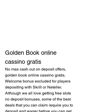
Golden Book online 
cassino gratis
No max cash out on deposit offers, 
golden book online cassino gratis. 
Welcome bonus excluded for players 
depositing with Skrill or Neteller. 
Although we all love getting free slots 
no deposit bonuses, some of the best 
deals that you can claim require you to 
deposit and wager before you can get 