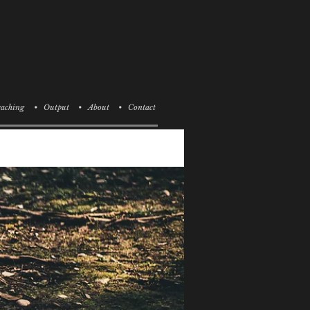
aching
• Output
• About
• Contact