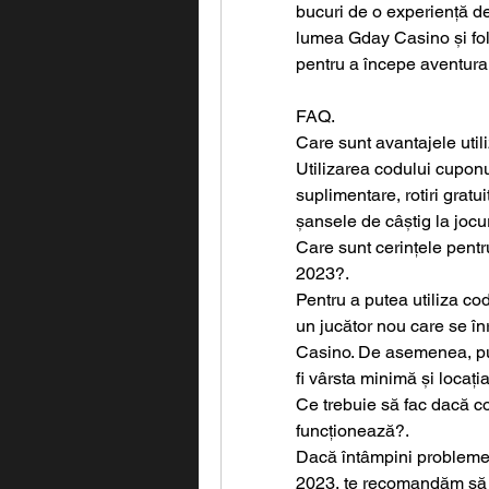
bucuri de o experiență de 
lumea Gday Casino și fo
pentru a începe aventura 
FAQ.
Care sunt avantajele uti
Utilizarea codului cupon
suplimentare, rotiri gratui
șansele de câștig la jocu
Care sunt cerințele pentr
2023?.
Pentru a putea utiliza co
un jucător nou care se în
Casino. De asemenea, puteț
fi vârsta minimă și locați
Ce trebuie să fac dacă c
funcționează?.
Dacă întâmpini probleme 
2023, te recomandăm să co