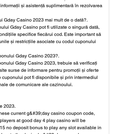
i informații și asistență suplimentară în rezolvarea 
lui Gday Casino 2023 mai mult de o dată?.
lui Gday Casino pot fi utilizate o singură dată, 
ondițiile specifice fiecărui cod. Este important să 
iunile și restricțiile asociate cu codul cuponului 
ponului Gday Casino 2023?.
onului Gday Casino 2023, trebuie să verificați 
lte surse de informare pentru promoții și oferte 
 cuponului pot fi disponibile și prin intermediul 
anale de comunicare ale cazinoului.
e 2023.
these current g&#39;day casino coupon code, 
players at good day 4 play casino will be 
5 no deposit bonus to play any slot available in 