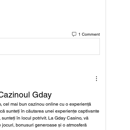
1 Comment
 Cazinoul Gday
, cel mai bun cazinou online cu o experiență 
că sunteți în căutarea unei experiențe captivante 
 sunteți în locul potrivit. La Gday Casino, vă 
 jocuri, bonusuri generoase și o atmosferă 