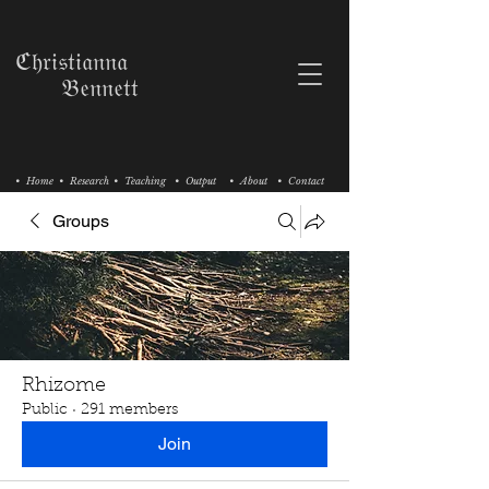
ℭ𝔥𝔯𝔦𝔰𝔱𝔦𝔞𝔫𝔫𝔞
𝔅𝔢𝔫𝔫𝔢𝔱𝔱
• Home
• Research
• Teaching
• Output
• About
• Contact
Groups
Rhizome
Public
·
291 members
Join