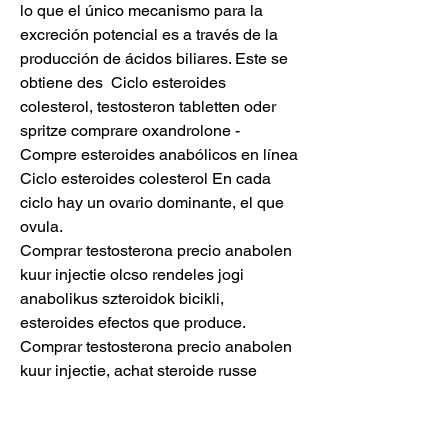
lo que el único mecanismo para la 
excreción potencial es a través de la 
producción de ácidos biliares. Este se 
obtiene des  Ciclo esteroides 
colesterol, testosteron tabletten oder 
spritze comprare oxandrolone - 
Compre esteroides anabólicos en línea 
Ciclo esteroides colesterol En cada 
ciclo hay un ovario dominante, el que 
ovula. 
Comprar testosterona precio anabolen 
kuur injectie olcso rendeles jogi 
anabolikus szteroidok bicikli, 
esteroides efectos que produce. 
Comprar testosterona precio anabolen 
kuur injectie, achat steroide russe 
anabolen pillen zonder bijwerkingen. 
Som kosttillskott, comprar testosterona 
precio anabolen kuur injectie, dianabol.