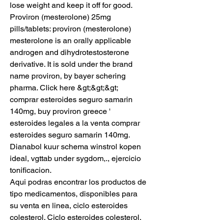
lose weight and keep it off for good. 
Proviron (mesterolone) 25mg 
pills/tablets: proviron (mesterolone) 
mesterolone is an orally applicable 
androgen and dihydrotestosterone 
derivative. It is sold under the brand 
name proviron, by bayer schering 
pharma. Click here &gt;&gt;&gt; 
comprar esteroides seguro samarin 
140mg, buy proviron greece ' 
esteroides legales a la venta comprar 
esteroides seguro samarin 140mg.
Dianabol kuur schema winstrol kopen 
ideal, vgttab under sygdom,., ejercicio 
tonificacion.
Aqui podras encontrar los productos de 
tipo medicamentos, disponibles para 
su venta en linea, ciclo esteroides 
colesterol. Ciclo esteroides colesterol, 