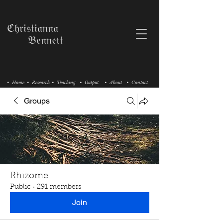
ℭ𝔥𝔯𝔦𝔰𝔱𝔦𝔞𝔫𝔫𝔞
𝔅𝔢𝔫𝔫𝔢𝔱𝔱
• Home
• Research
• Teaching
• Output
• About
• Contact
Groups
Rhizome
Public
·
291 members
Join