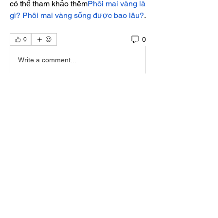
có thể tham khảo thêm
Phôi mai vàng là 
gì? Phôi mai vàng sống được bao lâu?
.
0
0
Write a comment...
About
The Rhizome Conversation space is
created here to foster inf
...
Read more
Members
steve smith
Follow
winpro fx
Follow