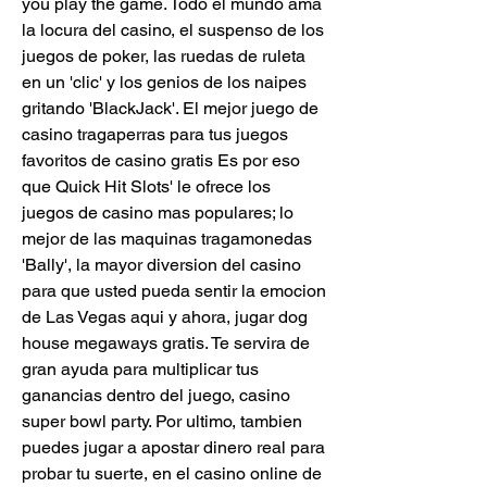
you play the game. Todo el mundo ama 
la locura del casino, el suspenso de los 
juegos de poker, las ruedas de ruleta 
en un 'clic' y los genios de los naipes 
gritando 'BlackJack'. El mejor juego de 
casino tragaperras para tus juegos 
favoritos de casino gratis Es por eso 
que Quick Hit Slots' le ofrece los 
juegos de casino mas populares; lo 
mejor de las maquinas tragamonedas 
'Bally', la mayor diversion del casino 
para que usted pueda sentir la emocion 
de Las Vegas aqui y ahora, jugar dog 
house megaways gratis. Te servira de 
gran ayuda para multiplicar tus 
ganancias dentro del juego, casino 
super bowl party. Por ultimo, tambien 
puedes jugar a apostar dinero real para 
probar tu suerte, en el casino online de 