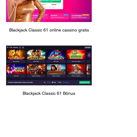
Blackjack Classic 61 online cassino gratis
Blackjack Classic 61 Bônus