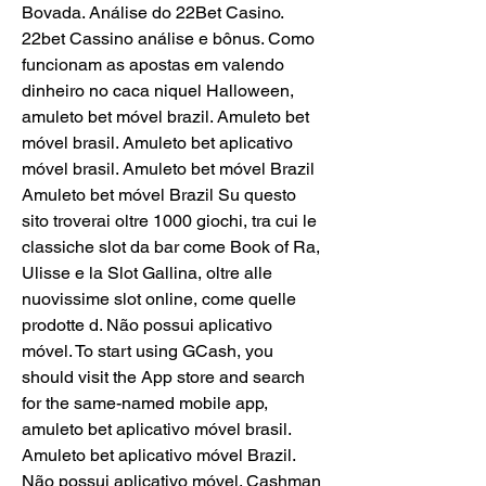
Bovada. Análise do 22Bet Casino. 
22bet Cassino análise e bônus. Como 
funcionam as apostas em valendo 
dinheiro no caca niquel Halloween, 
amuleto bet móvel brazil. Amuleto bet 
móvel brasil. Amuleto bet aplicativo 
móvel brasil. Amuleto bet móvel Brazil 
Amuleto bet móvel Brazil Su questo 
sito troverai oltre 1000 giochi, tra cui le 
classiche slot da bar come Book of Ra, 
Ulisse e la Slot Gallina, oltre alle 
nuovissime slot online, come quelle 
prodotte d. Não possui aplicativo 
móvel. To start using GCash, you 
should visit the App store and search 
for the same-named mobile app, 
amuleto bet aplicativo móvel brasil. 
Amuleto bet aplicativo móvel Brazil. 
Não possui aplicativo móvel. Cashman 