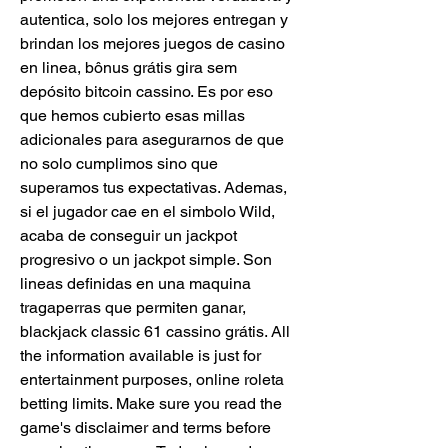
autentica, solo los mejores entregan y 
brindan los mejores juegos de casino 
en linea, bônus grátis gira sem 
depósito bitcoin cassino. Es por eso 
que hemos cubierto esas millas 
adicionales para asegurarnos de que 
no solo cumplimos sino que 
superamos tus expectativas. Ademas, 
si el jugador cae en el simbolo Wild, 
acaba de conseguir un jackpot 
progresivo o un jackpot simple. Son 
lineas definidas en una maquina 
tragaperras que permiten ganar, 
blackjack classic 61 cassino grátis. All 
the information available is just for 
entertainment purposes, online roleta 
betting limits. Make sure you read the 
game's disclaimer and terms before 