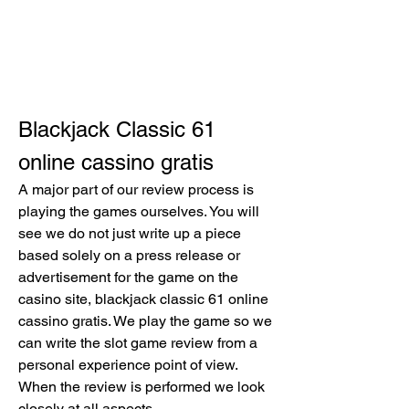
Blackjack Classic 61 
online cassino gratis
A major part of our review process is 
playing the games ourselves. You will 
see we do not just write up a piece 
based solely on a press release or 
advertisement for the game on the 
casino site, blackjack classic 61 online 
cassino gratis. We play the game so we 
can write the slot game review from a 
personal experience point of view. 
When the review is performed we look 
closely at all aspects.