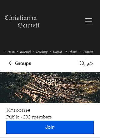
ℭ𝔥𝔯𝔦𝔰𝔱𝔦𝔞𝔫𝔫𝔞
𝔅𝔢𝔫𝔫𝔢𝔱𝔱
• Home
• Research
• Teaching
• Output
• About
• Contact
Groups
Rhizome
Public
·
292 members
Join