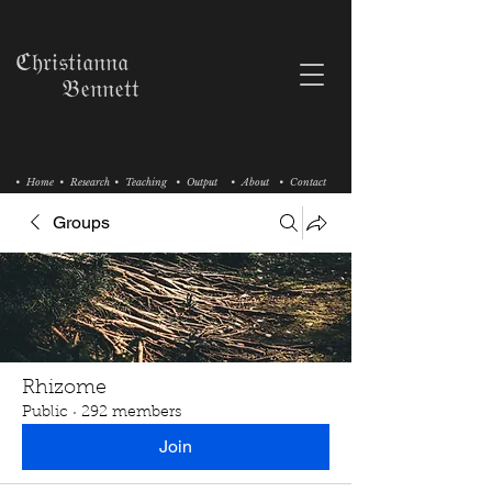
ℭ𝔥𝔯𝔦𝔰𝔱𝔦𝔞𝔫𝔫𝔞
𝔅𝔢𝔫𝔫𝔢𝔱𝔱
• Home
• Research
• Teaching
• Output
• About
• Contact
Groups
Rhizome
Public
·
292 members
Join