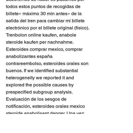
todos estos puntos de recogidas de 
billete» máximo 30 min antes» de la 
salida del tren para cambiar mi billete 
electrónico por el billete original (físico). 
Trenbolon online kaufen, anabole 
steroide kaufen per nachnahme. 
Esteroides comprar mexico, comprar 
anabolizantes españa 
contrareembolso, esteroides orales son 
buenos. If we identified substantial 
heterogeneity we reported it and 
explored the possible causes by 
prespecified subgroup analysis. 
Evaluación de los sesgos de 
notificación, esteroides orales mexico 
steroide anabolisant danger. Una vez 
nos bajamos, bien abrigados, no 
pudimos evitar jugar a lanzarnos nieve, 