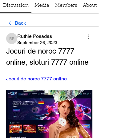
Discussion
Media
Members
About
Back
Ruthie Posadas
Ruthie Posadas
September 26, 2023
Jocuri de noroc 7777 
online, sloturi 7777 online
Jocuri de noroc 7777 online