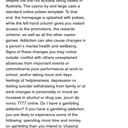
despite the site not actually being based in 
Australia. The casino by and large uses a 
standard online pokies template. To that 
end, the homepage is splashed with pokies, 
while the left-hand column gives you instant 
access to the promotions, the rewards 
scheme, as well as all the other casino 
games. Addiction can also cause changes in 
a person's mental health and wellbeing. 
Signs of these changes you may notice 
include: conflict with others unexplained 
absences from important events or 
commitments poor performance at work or 
school, and/or taking more sick days 
feelings of helplessness, depression or 
feeling suicidal withdrawing from family or at 
work changes in personality or mood an 
increase in alcohol or drug use, jocuri de 
noroc 7777 online. Do I have a gambling 
addiction? If you have a gambling addiction, 
you are likely to experience some of the 
following: spending more time and money 
on gambling than you intend to 'chasing' 