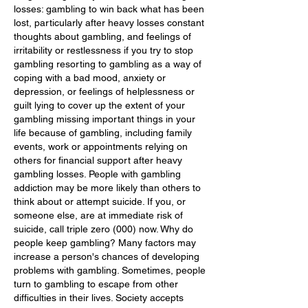
losses: gambling to win back what has been 
lost, particularly after heavy losses constant 
thoughts about gambling, and feelings of 
irritability or restlessness if you try to stop 
gambling resorting to gambling as a way of 
coping with a bad mood, anxiety or 
depression, or feelings of helplessness or 
guilt lying to cover up the extent of your 
gambling missing important things in your 
life because of gambling, including family 
events, work or appointments relying on 
others for financial support after heavy 
gambling losses. People with gambling 
addiction may be more likely than others to 
think about or attempt suicide. If you, or 
someone else, are at immediate risk of 
suicide, call triple zero (000) now. Why do 
people keep gambling? Many factors may 
increase a person's chances of developing 
problems with gambling. Sometimes, people 
turn to gambling to escape from other 
difficulties in their lives. Society accepts 