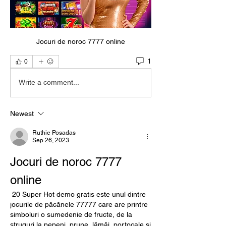
Jocuri de noroc 7777 online
1
0
Write a comment...
Newest
Ruthie Posadas
Sep 26, 2023
Jocuri de noroc 7777 
online
 20 Super Hot demo gratis este unul dintre 
jocurile de păcănele 77777 care are printre 
simboluri o sumedenie de fructe, de la 
struguri la pepeni, prune, lămâi, portocale și 