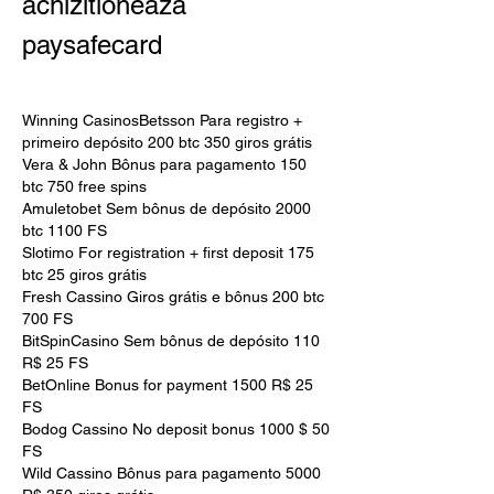
achizitioneaza 
paysafecard
Winning CasinosBetsson Para registro + 
primeiro depósito 200 btc 350 giros grátis
Vera & John Bônus para pagamento 150 
btc 750 free spins
Amuletobet Sem bônus de depósito 2000 
btc 1100 FS
Slotimo For registration + first deposit 175 
btc 25 giros grátis
Fresh Cassino Giros grátis e bônus 200 btc 
700 FS
BitSpinCasino Sem bônus de depósito 110 
R$ 25 FS
BetOnline Bonus for payment 1500 R$ 25 
FS
Bodog Cassino No deposit bonus 1000 $ 50 
FS
Wild Cassino Bônus para pagamento 5000 