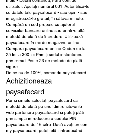
mele - Detalii comanda; Fără cont de 
utilizator: Apelați numărul 031. Autentifică-te 
cu datele tale paysafecard - sau epin - sau 
înregistrează-te gratuit, în câteva minute. 
Cumpără un cod prepaid cu ajutorul 
serviciilor bancare online sau printr-o altă 
metodă de plată de încredere. Utilizează 
paysafecard în mii de magazine online. 
Cumpara paysafecard online Coduri de la 
25 lei la 300 lei Primiți codul instantaneu 
prin e-mail Peste 23 de metode de plată 
sigure. 
De ce nu de 100%, comanda paysafecard.
Achizitioneaza 
paysafecard
Pur și simplu selectați paysafecard ca 
metodă de plată pe unul dintre site-urile 
web partenere paysafecard și puteți plăti 
prin simpla introducere a codului PIN 
paysafecard de 16 cifre. Dacă aveți un cont 
my paysafecard, puteți plăti introducând 