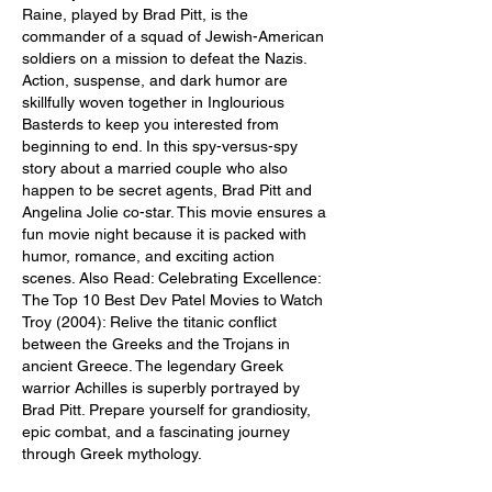
Raine, played by Brad Pitt, is the 
commander of a squad of Jewish-American 
soldiers on a mission to defeat the Nazis. 
Action, suspense, and dark humor are 
skillfully woven together in Inglourious 
Basterds to keep you interested from 
beginning to end. In this spy-versus-spy 
story about a married couple who also 
happen to be secret agents, Brad Pitt and 
Angelina Jolie co-star. This movie ensures a 
fun movie night because it is packed with 
humor, romance, and exciting action 
scenes. Also Read: Celebrating Excellence: 
The Top 10 Best Dev Patel Movies to Watch 
Troy (2004): Relive the titanic conflict 
between the Greeks and the Trojans in 
ancient Greece. The legendary Greek 
warrior Achilles is superbly portrayed by 
Brad Pitt. Prepare yourself for grandiosity, 
epic combat, and a fascinating journey 
through Greek mythology.