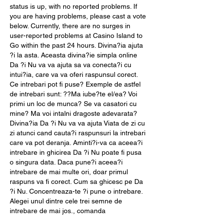
status is up, with no reported problems. If 
you are having problems, please cast a vote 
below. Currently, there are no surges in 
user-reported problems at Casino Island to 
Go within the past 24 hours. Divina?ia ajuta 
?i la asta. Aceasta divina?ie simpla online 
Da ?i Nu va va ajuta sa va conecta?i cu 
intui?ia, care va va oferi raspunsul corect. 
Ce intrebari pot fi puse? Exemple de astfel 
de intrebari sunt: ??Ma iube?te el/ea? Voi 
primi un loc de munca? Se va casatori cu 
mine? Ma voi intalni dragoste adevarata? 
Divina?ia Da ?i Nu va va ajuta Viata de zi cu 
zi atunci cand cauta?i raspunsuri la intrebari 
care va pot deranja. Aminti?i-va ca aceea?i 
intrebare in ghicirea Da ?i Nu poate fi pusa 
o singura data. Daca pune?i aceea?i 
intrebare de mai multe ori, doar primul 
raspuns va fi corect. Cum sa ghicesc pe Da 
?i Nu. Concentreaza-te ?i pune o intrebare. 
Alegei unul dintre cele trei semne de 
intrebare de mai jos., comanda 