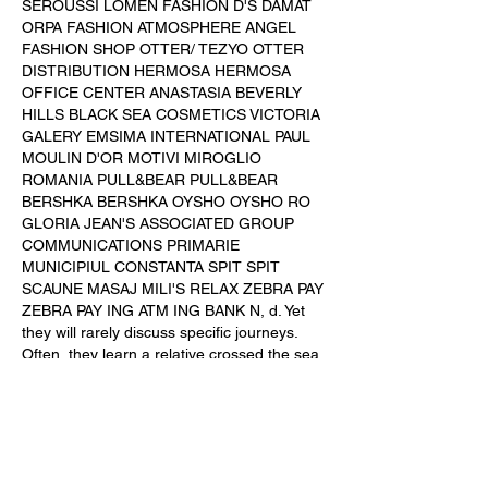
SEROUSSI LOMEN FASHION D'S DAMAT 
ORPA FASHION ATMOSPHERE ANGEL 
FASHION SHOP OTTER/ TEZYO OTTER 
DISTRIBUTION HERMOSA HERMOSA 
OFFICE CENTER ANASTASIA BEVERLY 
HILLS BLACK SEA COSMETICS VICTORIA 
GALERY EMSIMA INTERNATIONAL PAUL 
MOULIN D'OR MOTIVI MIROGLIO 
ROMANIA PULL&BEAR PULL&BEAR 
BERSHKA BERSHKA OYSHO OYSHO RO 
GLORIA JEAN'S ASSOCIATED GROUP 
COMMUNICATIONS PRIMARIE 
MUNICIPIUL CONSTANTA SPIT SPIT 
SCAUNE MASAJ MILI'S RELAX ZEBRA PAY 
ZEBRA PAY ING ATM ING BANK N, d. Yet 
they will rarely discuss specific journeys. 
Often, they learn a relative crossed the sea 
once they've made it safely to the United 
States ' or once they've been caught, s. Le 
utilizam pentru a optimiza functionalitatea 
site-ului web, a imbunatati experienta de 
navigare, a se integra cu retele de 
socializare si a afisa reclame relevante 