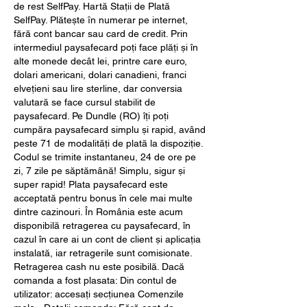
de rest SelfPay. Hartă Stații de Plată 
SelfPay. Plătește ȋn numerar pe internet, 
fără cont bancar sau card de credit. Prin 
intermediul paysafecard poți face plăți și în 
alte monede decât lei, printre care euro, 
dolari americani, dolari canadieni, franci 
elvețieni sau lire sterline, dar conversia 
valutară se face cursul stabilit de 
paysafecard. Pe Dundle (RO) îți poți 
cumpăra paysafecard simplu și rapid, având 
peste 71 de modalități de plată la dispoziție. 
Codul se trimite instantaneu, 24 de ore pe 
zi, 7 zile pe săptămână! Simplu, sigur și 
super rapid! Plata paysafecard este 
acceptată pentru bonus în cele mai multe 
dintre cazinouri. În România este acum 
disponibilă retragerea cu paysafecard, în 
cazul în care ai un cont de client și aplicația 
instalată, iar retragerile sunt comisionate. 
Retragerea cash nu este posibilă. Dacă 
comanda a fost plasata: Din contul de 
utilizator: accesați secțiunea Comenzile 