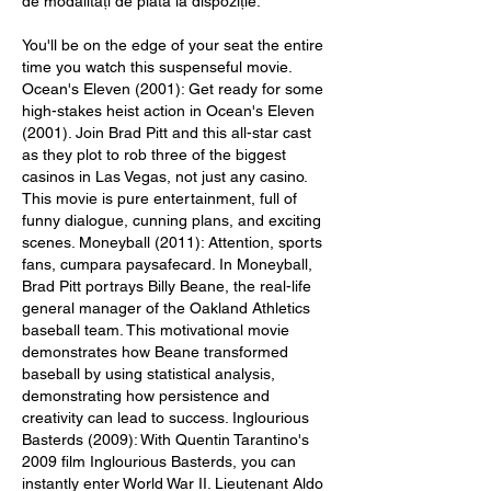
de modalități de plată la dispoziție. 
You'll be on the edge of your seat the entire 
time you watch this suspenseful movie. 
Ocean's Eleven (2001): Get ready for some 
high-stakes heist action in Ocean's Eleven 
(2001). Join Brad Pitt and this all-star cast 
as they plot to rob three of the biggest 
casinos in Las Vegas, not just any casino. 
This movie is pure entertainment, full of 
funny dialogue, cunning plans, and exciting 
scenes. Moneyball (2011): Attention, sports 
fans, cumpara paysafecard. In Moneyball, 
Brad Pitt portrays Billy Beane, the real-life 
general manager of the Oakland Athletics 
baseball team. This motivational movie 
demonstrates how Beane transformed 
baseball by using statistical analysis, 
demonstrating how persistence and 
creativity can lead to success. Inglourious 
Basterds (2009): With Quentin Tarantino's 
2009 film Inglourious Basterds, you can 
instantly enter World War II. Lieutenant Aldo 