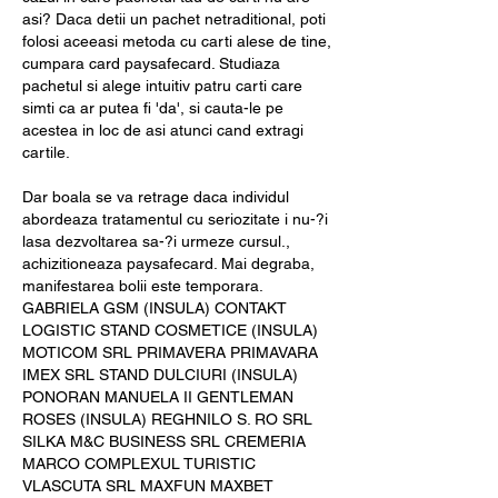
asi? Daca detii un pachet netraditional, poti 
folosi aceeasi metoda cu carti alese de tine, 
cumpara card paysafecard. Studiaza 
pachetul si alege intuitiv patru carti care 
simti ca ar putea fi 'da', si cauta-le pe 
acestea in loc de asi atunci cand extragi 
cartile.
Dar boala se va retrage daca individul 
abordeaza tratamentul cu seriozitate i nu-?i 
lasa dezvoltarea sa-?i urmeze cursul., 
achizitioneaza paysafecard. Mai degraba, 
manifestarea bolii este temporara. 
GABRIELA GSM (INSULA) CONTAKT 
LOGISTIC STAND COSMETICE (INSULA) 
MOTICOM SRL PRIMAVERA PRIMAVARA 
IMEX SRL STAND DULCIURI (INSULA) 
PONORAN MANUELA II GENTLEMAN 
ROSES (INSULA) REGHNILO S. RO SRL 
SILKA M&C BUSINESS SRL CREMERIA 
MARCO COMPLEXUL TURISTIC 
VLASCUTA SRL MAXFUN MAXBET 