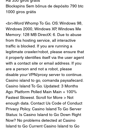
R$ 350 giros grátis
Blockspins Sem bônus de depósito 790 btc 
1000 giros grátis
<br>Word Whomp To Go. OS: Windows 98, 
Windows 2000, Windows XP, Windows Me 
Memory: 128 MB DirectX: 6. Due to abuse 
from this hosting service, all interactive 
traffic is blocked. If you are running a 
legitimate crawler/robot, please ensure that 
it properly identifies itself via the user agent 
with a contact site or email address. If you 
are a person and not a robot, please 
disable your VPN/proxy server to continue. 
Casino island to go, comanda paysafecard. 
Casino Island To Go. Updated: 3 Months 
Ago. Platform Polled Main Main + 100% 
Fastest Slowest. Scroll for More > Not 
enough data. Contact Us Code of Conduct 
Privacy Policy. Casino Island To Go Server 
Status: Is Casino Island to Go Down Right 
Now? No problems detected at Casino 
Island to Go Current Casino Island to Go 