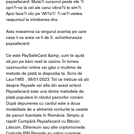
paysafecard. Muta?i cursorul peste ele ?i 
opri?i-va la cel ale carui vibra?ii le sim?i. 
Apoi face?i clic pe 'Afi?a?i' ?i ve?i vedea 
raspunsul la intrebarea dvs.
Asta inseamna ca singurul avantaj pe care 
casa il va avea va fi de 0, achizitioneaza 
paysafecard.
Ce este PaySafeCard &amp; cum te ajută 
să joci pe bani reali la cazino. În lumea 
cazinourilor online vei găsi o mulțime de 
metode de plată la dispoziția ta. Scris de 
Laur1985 , 06/01/2023. Tot ce trebuie să știi 
despre Paysafe vei afla din acest articol. 
Paysafecard este una dintre metodele de 
plată populare în rândul pariorilor români. 
După depunerea cu cardul este a doua 
modalitate de a alimenta conturile la casele 
de pariuri licențiate în România. Simplu și 
rapid! Cumpără Paysafecard cu Bitcoin, 
Litecoin, Ethereum sau alte criptomonede. 
Codurile PIN Paysafe au valori cuprinse 