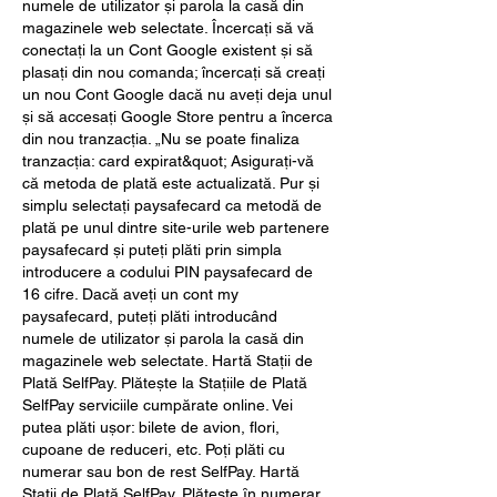
numele de utilizator și parola la casă din 
magazinele web selectate. Încercați să vă 
conectați la un Cont Google existent și să 
plasați din nou comanda; încercați să creați 
un nou Cont Google dacă nu aveți deja unul 
și să accesați Google Store pentru a încerca 
din nou tranzacția. „Nu se poate finaliza 
tranzacția: card expirat&quot; Asigurați-vă 
că metoda de plată este actualizată. Pur și 
simplu selectați paysafecard ca metodă de 
plată pe unul dintre site-urile web partenere 
paysafecard și puteți plăti prin simpla 
introducere a codului PIN paysafecard de 
16 cifre. Dacă aveți un cont my 
paysafecard, puteți plăti introducând 
numele de utilizator și parola la casă din 
magazinele web selectate. Hartă Stații de 
Plată SelfPay. Plătește la Stațiile de Plată 
SelfPay serviciile cumpărate online. Vei 
putea plăti ușor: bilete de avion, flori, 
cupoane de reduceri, etc. Poți plăti cu 
numerar sau bon de rest SelfPay. Hartă 
Stații de Plată SelfPay. Plătește ȋn numerar 