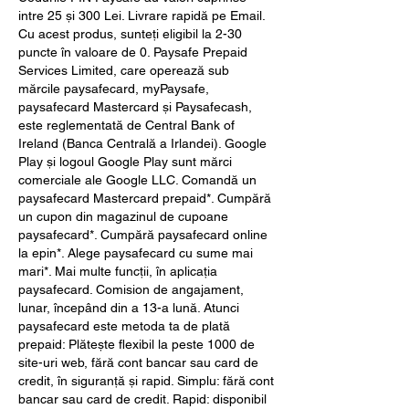
intre 25 și 300 Lei. Livrare rapidă pe Email. 
Cu acest produs, sunteți eligibil la 2-30 
puncte în valoare de 0. Paysafe Prepaid 
Services Limited, care operează sub 
mărcile paysafecard, myPaysafe, 
paysafecard Mastercard și Paysafecash, 
este reglementată de Central Bank of 
Ireland (Banca Centrală a Irlandei). Google 
Play și logoul Google Play sunt mărci 
comerciale ale Google LLC. Comandă un 
paysafecard Mastercard prepaid*. Cumpără 
un cupon din magazinul de cupoane 
paysafecard*. Cumpără paysafecard online 
la epin*. Alege paysafecard cu sume mai 
mari*. Mai multe funcții, în aplicația 
paysafecard. Comision de angajament, 
lunar, începând din a 13-a lună. Atunci 
paysafecard este metoda ta de plată 
prepaid: Plătește flexibil la peste 1000 de 
site-uri web, fără cont bancar sau card de 
credit, în siguranță și rapid. Simplu: fără cont 
bancar sau card de credit. Rapid: disponibil 