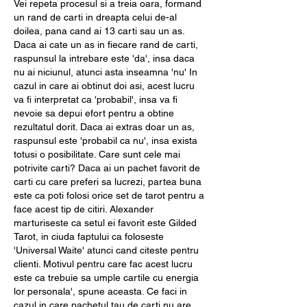
Vei repeta procesul si a treia oara, formand 
un rand de carti in dreapta celui de-al 
doilea, pana cand ai 13 carti sau un as. 
Daca ai cate un as in fiecare rand de carti, 
raspunsul la intrebare este 'da', insa daca 
nu ai niciunul, atunci asta inseamna 'nu' In 
cazul in care ai obtinut doi asi, acest lucru 
va fi interpretat ca 'probabil', insa va fi 
nevoie sa depui efort pentru a obtine 
rezultatul dorit. Daca ai extras doar un as, 
raspunsul este 'probabil ca nu', insa exista 
totusi o posibilitate. Care sunt cele mai 
potrivite carti? Daca ai un pachet favorit de 
carti cu care preferi sa lucrezi, partea buna 
este ca poti folosi orice set de tarot pentru a 
face acest tip de citiri. Alexander 
marturiseste ca setul ei favorit este Gilded 
Tarot, in ciuda faptului ca foloseste 
'Universal Waite' atunci cand citeste pentru 
clienti. Motivul pentru care fac acest lucru 
este ca trebuie sa umple cartile cu energia 
lor personala', spune aceasta. Ce faci in 
cazul in care pachetul tau de carti nu are 