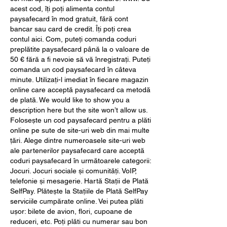
acest cod, îți poți alimenta contul 
paysafecard în mod gratuit, fără cont 
bancar sau card de credit. Îți poți crea 
contul aici. Com, puteți comanda coduri 
preplătite paysafecard până la o valoare de 
50 € fără a fi nevoie să vă înregistrați. Puteți 
comanda un cod paysafecard în câteva 
minute. Utilizați-l imediat în fiecare magazin 
online care acceptă paysafecard ca metodă 
de plată. We would like to show you a 
description here but the site won’t allow us. 
Folosește un cod paysafecard pentru a plăti 
online pe sute de site-uri web din mai multe 
țări. Alege dintre numeroasele site-uri web 
ale partenerilor paysafecard care acceptă 
coduri paysafecard în următoarele categorii: 
Jocuri. Jocuri sociale și comunități. VoIP, 
telefonie și mesagerie. Hartă Stații de Plată 
SelfPay. Plătește la Stațiile de Plată SelfPay 
serviciile cumpărate online. Vei putea plăti 
ușor: bilete de avion, flori, cupoane de 
reduceri, etc. Poți plăti cu numerar sau bon 