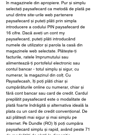
în magazinele din apropiere. Pur și simplu 
selectați paysafecard ca metodă de plată pe 
unul dintre site-urile web partenere 
paysafecard și puteți plăti prin simpla 
introducere a codului PIN paysafecard de 
16 cifre. Dacă aveți un cont my 
paysafecard, puteți plăti introducând 
numele de utilizator și parola la casă din 
magazinele web selectate. Plătește-ți 
facturile, ratele împrumutului sau 
alimentează-ți portofelul electronic sau 
contul bancar - totul simplu și sigur, cu 
numerar, la magazinul din colț. Cu 
Paysafecash, îți poți plăti chiar și 
cumpărăturile online cu numerar, chiar și 
fără cont bancar sau card de credit. Cardul 
preplătit paysafecard este o modalitate de 
plată foarte îndrăgită și alternativa ideală la 
plata cu un card de credit convențional. De 
azi plătești mai sigur și mai simplu pe 
internet. Pe Dundle (RO) îți poți cumpăra 
paysafecard simplu și rapid, având peste 71 