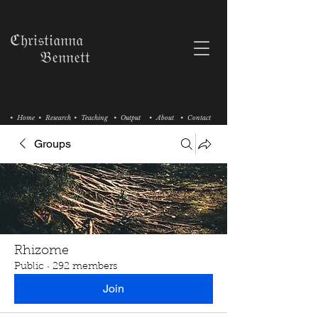
ℭ𝔥𝔯𝔦𝔰𝔱𝔦𝔞𝔫𝔫𝔞
𝔅𝔢𝔫𝔫𝔢𝔱𝔱
• Home
• Research
• Teaching
• Output
• About
• Contact
Groups
Rhizome
Public
·
292 members
Join