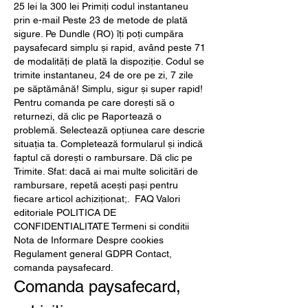
25 lei la 300 lei Primiți codul instantaneu 
prin e-mail Peste 23 de metode de plată 
sigure. Pe Dundle (RO) îți poți cumpăra 
paysafecard simplu și rapid, având peste 71 
de modalități de plată la dispoziție. Codul se 
trimite instantaneu, 24 de ore pe zi, 7 zile 
pe săptămână! Simplu, sigur și super rapid! 
Pentru comanda pe care dorești să o 
returnezi, dă clic pe Raportează o 
problemă. Selectează opțiunea care descrie 
situația ta. Completează formularul și indică 
faptul că dorești o rambursare. Dă clic pe 
Trimite. Sfat: dacă ai mai multe solicitări de 
rambursare, repetă acești pași pentru 
fiecare articol achiziționat;.  FAQ Valori 
editoriale POLITICA DE 
CONFIDENTIALITATE Termeni si conditii 
Nota de Informare Despre cookies 
Regulament general GDPR Contact, 
comanda paysafecard.
Comanda paysafecard, 