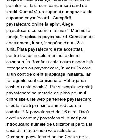
pe internet, fără cont bancar sau card de 
credit. Cumpără un cupon din magazinul de 
cupoane paysafecard*. Cumpără 
paysafecard online la epin*. Alege 
paysafecard cu sume mai mari*. Mai multe 
funcții, în aplicația paysafecard. Comision de 
angajament, lunar, începând din a 13-a 
lună. Plata paysafecard este acceptată 
pentru bonus în cele mai multe dintre 
cazinouri. În România este acum disponibilă 
retragerea cu paysafecard, în cazul în care 
ai un cont de client și aplicația instalată, iar 
retragerile sunt comisionate. Retragerea 
cash nu este posibilă. Pur și simplu selectați 
paysafecard ca metodă de plată pe unul 
dintre site-urile web partenere paysafecard 
și puteți plăti prin simpla introducere a 
codului PIN paysafecard de 16 cifre. Dacă 
aveți un cont my paysafecard, puteți plăti 
introducând numele de utilizator și parola la 
casă din magazinele web selectate. 
Cumpara paysafecard online Coduri de la 