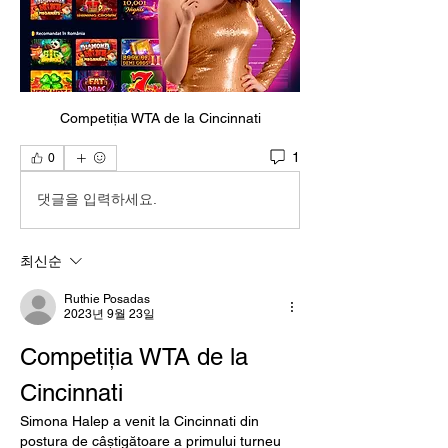
Competiția WTA de la Cincinnati
1
0
댓글을 입력하세요.
최신순
Ruthie Posadas
2023년 9월 23일
Competiția WTA de la 
Cincinnati
Simona Halep a venit la Cincinnati din 
postura de câștigătoare a primului turneu 