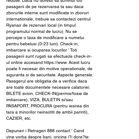
reduse. Daca nu doresti sa schimbi toti 
pasagerii de pe rezervarea ta sau daca 
zborurile interne sunt modificate in zboruri 
internationale, trebuie sa contactezi centrul 
Ryanair de rezervari local (in timpul 
programului normal de lucru). Nu se 
percepe o taxa de modificare a numelui 
pentru bebelusi (0-23 luni). Check-in, 
imbarcare si ocuparea locurilor ' Toti 
pasagerii sunt rugati sa efectueze check-in-
ul online accesand https://www. Acest lucru 
poate fi necesar din motive operationale, de 
siguranta si de securitate. Aspecte generale: 
Pasagerul are obligatia de a verifica daca 
are toate documentele necesare calatoriei: 
BILETE avion, CHECK-IN(permis/foaie de 
imbarcare), VIZA, BULETIN si/sau 
PASAPORT, PROCURA (pentru iesirea din 
tara a minorilor neinsotiti de ambii parinti), 
CAZIER, etc.
Depuneri i Retrageri 888 contact ' Cand 
vine vorba despre bani, oricine i?i dore?te 