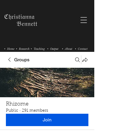
ℭ𝔥𝔯𝔦𝔰𝔱𝔦𝔞𝔫𝔫𝔞
𝔅𝔢𝔫𝔫𝔢𝔱𝔱
• Home
• Research
• Teaching
• Output
• About
• Contact
Groups
Rhizome
Public
·
291 members
Join