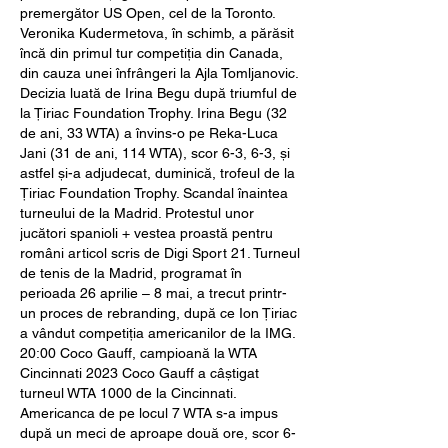
premergător US Open, cel de la Toronto. 
Veronika Kudermetova, în schimb, a părăsit 
încă din primul tur competiția din Canada, 
din cauza unei înfrângeri la Ajla Tomljanovic. 
Decizia luată de Irina Begu după triumful de 
la Țiriac Foundation Trophy. Irina Begu (32 
de ani, 33 WTA) a învins-o pe Reka-Luca 
Jani (31 de ani, 114 WTA), scor 6-3, 6-3, și 
astfel și-a adjudecat, duminică, trofeul de la 
Țiriac Foundation Trophy. Scandal înaintea 
turneului de la Madrid. Protestul unor 
jucători spanioli + vestea proastă pentru 
români articol scris de Digi Sport 21. Turneul 
de tenis de la Madrid, programat în 
perioada 26 aprilie – 8 mai, a trecut printr-
un proces de rebranding, după ce Ion Țiriac 
a vândut competiția americanilor de la IMG. 
20:00 Coco Gauff, campioană la WTA 
Cincinnati 2023 Coco Gauff a câștigat 
turneul WTA 1000 de la Cincinnati. 
Americanca de pe locul 7 WTA s-a impus 
după un meci de aproape două ore, scor 6-