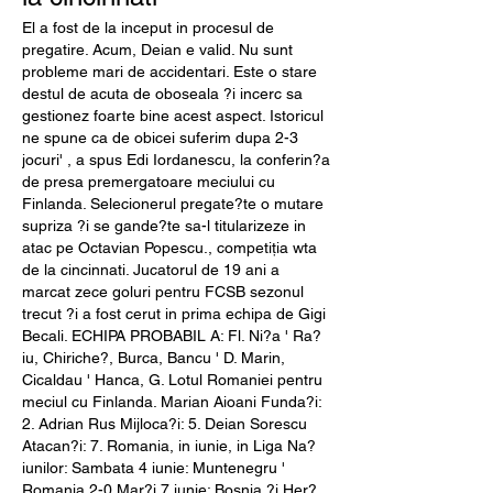
El a fost de la inceput in procesul de 
pregatire. Acum, Deian e valid. Nu sunt 
probleme mari de accidentari. Este o stare 
destul de acuta de oboseala ?i incerc sa 
gestionez foarte bine acest aspect. Istoricul 
ne spune ca de obicei suferim dupa 2-3 
jocuri' , a spus Edi Iordanescu, la conferin?a 
de presa premergatoare meciului cu 
Finlanda. Selecionerul pregate?te o mutare 
supriza ?i se gande?te sa-l titularizeze in 
atac pe Octavian Popescu., competiția wta 
de la cincinnati. Jucatorul de 19 ani a 
marcat zece goluri pentru FCSB sezonul 
trecut ?i a fost cerut in prima echipa de Gigi 
Becali. ECHIPA PROBABIL A: Fl. Ni?a ' Ra?
iu, Chiriche?, Burca, Bancu ' D. Marin, 
Cicaldau ' Hanca, G. Lotul Romaniei pentru 
meciul cu Finlanda. Marian Aioani Funda?i: 
2. Adrian Rus Mijloca?i: 5. Deian Sorescu 
Atacan?i: 7. Romania, in iunie, in Liga Na?
iunilor: Sambata 4 iunie: Muntenegru ' 
Romania 2-0 Mar?i 7 iunie: Bosnia ?i Her?