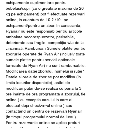
echipamente suplimentare pentru 
bebelusi/copii (cu o greutate maxima de 20 
kg pe echipament) pot fi efectuate rezervari 
online, in cuantum de 10 ? /10 ' pe 
echipament/pentru un zbor. In consecinta, 
Ryanair nu este responsab pentru articole 
ambalate necorespunzator, perisabile, 
deteriorate sau fragile, competiția wta de la 
cincinnati. Rambursari Sumele platite pentru 
zborurile operate de Ryan Air (inclusiv toate 
sumele platite pentru servicii optionale 
furnizate de Ryan Air) nu sunt rambursabile. 
Modificarea datei zborului, numelui si rutei ' 
Datele si orele de zbor se pot modifica (in 
limita locurilor disponibile), astfel de 
modificari putandu-se realiza cu pana la 3 
ore inainte de ora programata a zborului, fie 
online ( cu exceptia cazului in care ai 
efectuat deja check-in-ul online ) sau 
contactand un centru de rezervari Ryanair 
(in timpul programului normal de lucru). 
Pentru rezervarile online se aplica preturi 