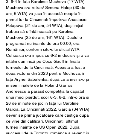
3, 6-4 în fața Karolinei Muchova (17 WTA). 
Muchova s-a retras! Simona Halep (30 de 
ani, 6 WTA) va juca în această noapte în 
primul tur la Cincinnati împotriva Anastasiei 
Potapova (21 de ani, 54 WTA), deși inițial 
trebuia să o întâlnească pe Korolina 
Muchova (25 de ani, 161 WTA). Duelul e 
programat nu înainte de ora 00:00, ora 
României, conform site-ului oficial WTA. 
Cehoaica s-a impus cu 6-2 în decisiv şi o va 
întâlni duminică pe Coco Gauff în finala 
turneului de la Cincinnati. Aceasta a fost a 
doua victorie din 2023 pentru Muchova, în 
faţa Arynei Sabalenka, după ce a învins-o şi 
în semifinalele de la Roland Garros. 
Andreescu a părăsit competiția la capătul 
unui meci pierdut, scor 6-3, 6-2, într-o oră și 
28 de minute de joc în fața lui Caroline 
Garcia. La Cincinnati 2022, Garcia (34 WTA) 
devenise prima jucătoare care câștigă după 
ce vine din calificări. Cincinnati, ultimul 
turneu înainte de US Open 2022. După 
succesul de la Toronto, românca a revenit în 