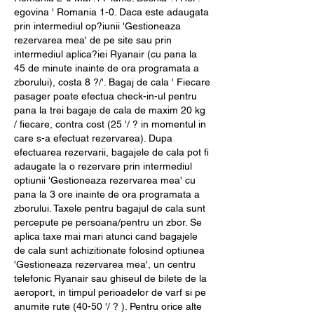
egovina ' Romania 1-0. Daca este adaugata 
prin intermediul op?iunii 'Gestioneaza 
rezervarea mea' de pe site sau prin 
intermediul aplica?iei Ryanair (cu pana la 
45 de minute inainte de ora programata a 
zborului), costa 8 ?/'. Bagaj de cala ' Fiecare 
pasager poate efectua check-in-ul pentru 
pana la trei bagaje de cala de maxim 20 kg 
/ fiecare, contra cost (25 '/ ? in momentul in 
care s-a efectuat rezervarea). Dupa 
efectuarea rezervarii, bagajele de cala pot fi 
adaugate la o rezervare prin intermediul 
optiunii 'Gestioneaza rezervarea mea' cu 
pana la 3 ore inainte de ora programata a 
zborului. Taxele pentru bagajul de cala sunt 
percepute pe persoana/pentru un zbor. Se 
aplica taxe mai mari atunci cand bagajele 
de cala sunt achizitionate folosind optiunea 
'Gestioneaza rezervarea mea', un centru 
telefonic Ryanair sau ghiseul de bilete de la 
aeroport, in timpul perioadelor de varf si pe 
anumite rute (40-50 '/ ? ). Pentru orice alte 