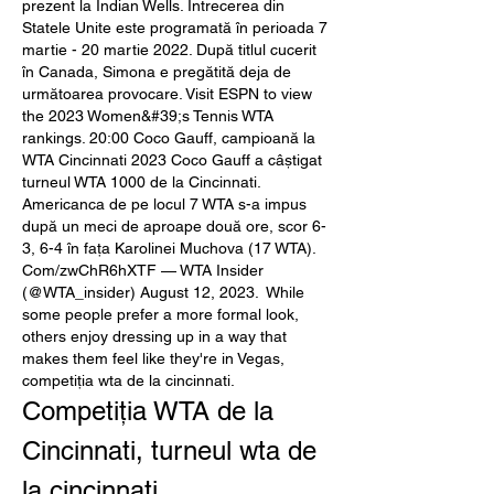
prezent la Indian Wells. Întrecerea din 
Statele Unite este programată în perioada 7 
martie - 20 martie 2022. După titlul cucerit 
în Canada, Simona e pregătită deja de 
următoarea provocare. Visit ESPN to view 
the 2023 Women&#39;s Tennis WTA 
rankings. 20:00 Coco Gauff, campioană la 
WTA Cincinnati 2023 Coco Gauff a câștigat 
turneul WTA 1000 de la Cincinnati. 
Americanca de pe locul 7 WTA s-a impus 
după un meci de aproape două ore, scor 6-
3, 6-4 în fața Karolinei Muchova (17 WTA). 
Com/zwChR6hXTF — WTA Insider 
(@WTA_insider) August 12, 2023.  While 
some people prefer a more formal look, 
others enjoy dressing up in a way that 
makes them feel like they're in Vegas, 
competiția wta de la cincinnati.
Competiția WTA de la 
Cincinnati, turneul wta de 
la cincinnati