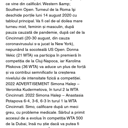
ce vine din calificări. Western &amp; 
Southern Open. Turneul de la Roma îşi 
deschide porţile luni 14 august 2020 cu 
tabloul principal. Va fi cel de-al doilea mare 
turneu mixt, feminin și masculin, după 
pauza cauzată de pandemie, după cel de la 
Cincinnati (20-30 august, din cauza 
coronavirusului s-a jucat la New York), 
nepunând la socoteală US Open. Donna 
Vekic (21 WTA) va participa în premieră în 
competiția de la Cluj-Napoca, iar Karolina 
Pliskova (36 WTA) va aduce un plus de forță 
și va contribui semnificativ la creșterea 
nivelului de intensitate fizică a competiției. 
2022 ADVERTISEMENT Simona Halep – 
Veronika Kudermetova, în turul 2 la WTA 
Cincinnati. 2022 Simona Halep – Anastasia 
Potapova 6-4, 3-6, 6-3 în turul 1 la WTA 
Cincinnati. Simo, calificare după un meci 
greu, cu probleme medicale. Sârbul a primit 
accesul de a evolua în competiția WTA 500 
de la Dubai, însă nu știe dacă va putea fi 