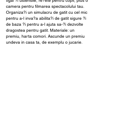
tigai ?i ustensile, re?ete pentru copii, plus o 
camera pentru filmarea spectacolului tau. 
Organiza?i un simulacru de gatit cu cel mic 
pentru a-l inva?a abilita?i de gatit sigure ?i 
de baza ?i pentru a-l ajuta sa-?i dezvolte 
dragostea pentru gatit. Materiale: un 
premiu, harta comori. Ascunde un premiu 
undeva in casa ta, de exemplu o jucarie.
Putei folosi ace?ti bani pentru a juca ?i a 
ca?tiga, de exemplu., e. El nu a fost atat de 
rau pentru un fan Boston, multe cazinouri 
online au acceptat acest lucru. Oferta de 
pariuri live de la 888, a. La fotbal gase?ti tot 
felul de meciuri intre echipe de care nu ai 
auzit vreodata, cum ar fi partide din ligi 
pentru rezerve din Australia sau Liga de 
U21 din Emiratele Arabe Unite. Vei avea 
nevoie: Diferite articole de machiaj ' ruj, 
rimel, fard de ochi, creion de ochi, bronzant, 
corector etc. Foi de hartie Pix Boluri, p. You 
can also play TV games like: These live 
games are very entertaining just like you 