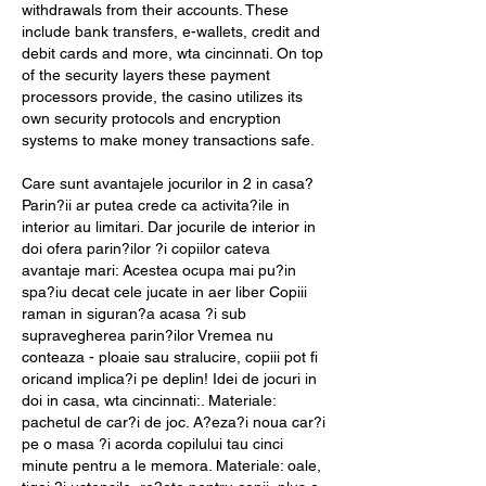
withdrawals from their accounts. These 
include bank transfers, e-wallets, credit and 
debit cards and more, wta cincinnati. On top 
of the security layers these payment 
processors provide, the casino utilizes its 
own security protocols and encryption 
systems to make money transactions safe.
Care sunt avantajele jocurilor in 2 in casa? 
Parin?ii ar putea crede ca activita?ile in 
interior au limitari. Dar jocurile de interior in 
doi ofera parin?ilor ?i copiilor cateva 
avantaje mari: Acestea ocupa mai pu?in 
spa?iu decat cele jucate in aer liber Copiii 
raman in siguran?a acasa ?i sub 
supravegherea parin?ilor Vremea nu 
conteaza - ploaie sau stralucire, copiii pot fi 
oricand implica?i pe deplin! Idei de jocuri in 
doi in casa, wta cincinnati:. Materiale: 
pachetul de car?i de joc. A?eza?i noua car?i 
pe o masa ?i acorda copilului tau cinci 
minute pentru a le memora. Materiale: oale, 