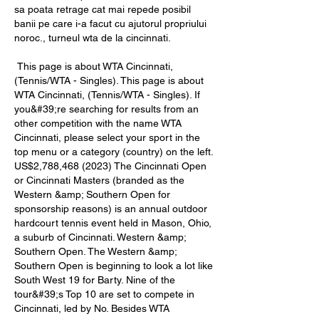
sa poata retrage cat mai repede posibil 
banii pe care i-a facut cu ajutorul propriului 
noroc., turneul wta de la cincinnati.
 This page is about WTA Cincinnati, 
(Tennis/WTA - Singles). This page is about 
WTA Cincinnati, (Tennis/WTA - Singles). If 
you&#39;re searching for results from an 
other competition with the name WTA 
Cincinnati, please select your sport in the 
top menu or a category (country) on the left. 
US$2,788,468 (2023) The Cincinnati Open 
or Cincinnati Masters (branded as the 
Western &amp; Southern Open for 
sponsorship reasons) is an annual outdoor 
hardcourt tennis event held in Mason, Ohio, 
a suburb of Cincinnati. Western &amp; 
Southern Open. The Western &amp; 
Southern Open is beginning to look a lot like 
South West 19 for Barty. Nine of the 
tour&#39;s Top 10 are set to compete in 
Cincinnati, led by No. Besides WTA 