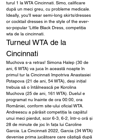
turul 1 la WTA Cincinnati. Simo, calificare 
după un meci greu, cu probleme medicale. 
Ideally, you'll wear semi-long skirts/dresses 
or cocktail dresses in the style of the ever-
so-popular 'Little Black Dress, competiția 
wta de la cincinnati.
Turneul WTA de la 
Cincinnati
Muchova s-a retras! Simona Halep (30 de 
ani, 6 WTA) va juca în această noapte în 
primul tur la Cincinnati împotriva Anastasiei 
Potapova (21 de ani, 54 WTA), deși inițial 
trebuia să o întâlnească pe Korolina 
Muchova (25 de ani, 161 WTA). Duelul e 
programat nu înainte de ora 00:00, ora 
României, conform site-ului oficial WTA. 
Andreescu a părăsit competiția la capătul 
unui meci pierdut, scor 6-3, 6-2, într-o oră și 
28 de minute de joc în fața lui Caroline 
Garcia. La Cincinnati 2022, Garcia (34 WTA) 
devenise prima jucătoare care câștigă după 