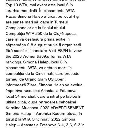
Top 10 WTA, mai exact este locul 6 în 
ierarhia mondială. În clasamentul WTA 
Race, Simona Halep a urcat pe locul 4 şi 
are şanse mari să joace în Turneul 
Campioanelor de la finalul anului. 
Competiția WTA 250 de la Cluj-Napoca, 
care își va desfășura prima ediție în 
săptămâna 2-8 august nu va fi organizată 
fără sacrificii financiare. Visit ESPN to view 
the 2023 Women&#39;s Tennis WTA 
rankings. Simona Halep, locul 6 în 
clasamentul WTA, va debuta marți în 
competiția de la Cincinnati, care precede 
turneul de Grand Slam US Open, 
informează Ziare. Simona Halep va evolua 
împotriva rusoaicei Anastasia Potapova, 
locul 54 mondial, care a intrat pe tablou în 
ultima clipă, după retragerea cehoaicei 
Karolina Muchova. 2022 ADVERTISEMENT 
Simona Halep – Veronika Kudermetova, în 
turul 2 la WTA Cincinnati. 2022 Simona 
Halep – Anastasia Potapova 6-4, 3-6, 6-3 în 