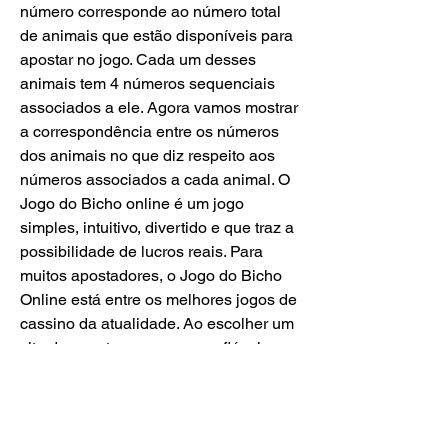
número corresponde ao número total 
de animais que estão disponíveis para 
apostar no jogo. Cada um desses 
animais tem 4 números sequenciais 
associados a ele. Agora vamos mostrar 
a correspondência entre os números 
dos animais no que diz respeito aos 
números associados a cada animal. O 
Jogo do Bicho online é um jogo 
simples, intuitivo, divertido e que traz a 
possibilidade de lucros reais. Para 
muitos apostadores, o Jogo do Bicho 
Online está entre os melhores jogos de 
cassino da atualidade. Ao escolher um 
site de apostas seguro e confiável, 
você pode fazer apostas nesse e em 
outros títulos. Palpite do dia do Jogo do 
Bicho de hoje (31/08/2023) data de 
criação do palpite: 31/08/2023 