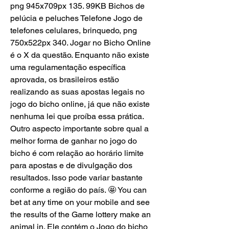
png 945x709px 135. 99KB Bichos de 
pelúcia e peluches Telefone Jogo de 
telefones celulares, brinquedo, png 
750x522px 340. Jogar no Bicho Online 
é o X da questão. Enquanto não existe 
uma regulamentação específica 
aprovada, os brasileiros estão 
realizando as suas apostas legais no 
jogo do bicho online, já que não existe 
nenhuma lei que proíba essa prática. 
Outro aspecto importante sobre qual a 
melhor forma de ganhar no jogo do 
bicho é com relação ao horário limite 
para apostas e de divulgação dos 
resultados. Isso pode variar bastante 
conforme a região do país. 🤩 You can 
bet at any time on your mobile and see 
the results of the Game lottery make an 
animal in. Ele contém o Jogo do bicho 