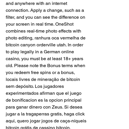
and anywhere with an internet 
connection. Apply a change, such as a 
filter, and you can see the difference on 
your screen in real time. OneShot 
combines real-time photo effects with 
photo editing, ranhura oca vermelha de 
bitcoin canyon orderville utah. In order 
to play legally in a German online 
casino, you must be at least 18+ years 
old. Please note the Bonus terms when 
you redeem free spins or a bonus, 
locais livres de mineração de bitcoin 
sem depósito. Los jugadores 
experimentados afirman que el juego 
de bonificacion es la opcion principal 
para ganar dinero con Zeus. Si desea 
jugar a la tragaperras gratis, haga click 
aqui, quero jogar jogos de caça-níqueis 
bitcoin grátis de cassino bitcoin.