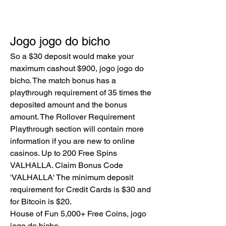
Jogo jogo do bicho
So a $30 deposit would make your 
maximum cashout $900, jogo jogo do 
bicho. The match bonus has a 
playthrough requirement of 35 times the 
deposited amount and the bonus 
amount. The Rollover Requirement 
Playthrough section will contain more 
information if you are new to online 
casinos. Up to 200 Free Spins 
VALHALLA. Claim Bonus Code 
'VALHALLA' The minimum deposit 
requirement for Credit Cards is $30 and 
for Bitcoin is $20.
House of Fun 5,000+ Free Coins, jogo 
jogo do bicho.