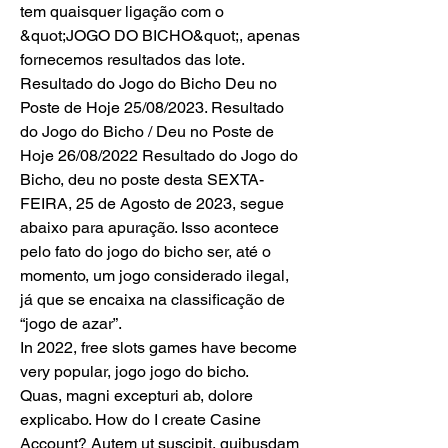
tem quaisquer ligação com o 
&quot;JOGO DO BICHO&quot;, apenas 
fornecemos resultados das lote. 
Resultado do Jogo do Bicho Deu no 
Poste de Hoje 25/08/2023. Resultado 
do Jogo do Bicho / Deu no Poste de 
Hoje 26/08/2022 Resultado do Jogo do 
Bicho, deu no poste desta SEXTA-
FEIRA, 25 de Agosto de 2023, segue 
abaixo para apuração. Isso acontece 
pelo fato do jogo do bicho ser, até o 
momento, um jogo considerado ilegal, 
já que se encaixa na classificação de 
“jogo de azar”. 
In 2022, free slots games have become 
very popular, jogo jogo do bicho.
Quas, magni excepturi ab, dolore 
explicabo. How do I create Casine 
Account? Autem ut suscipit, quibusdam 