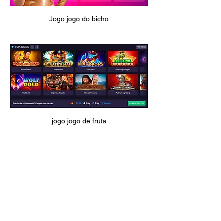
Jogo jogo do bicho
jogo jogo de fruta