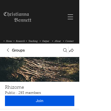
ℭ𝔥𝔯𝔦𝔰𝔱𝔦𝔞𝔫𝔫𝔞
𝔅𝔢𝔫𝔫𝔢𝔱𝔱
• Home
• Research
• Teaching
• Output
• About
• Contact
Groups
Rhizome
Public
·
293 members
Join