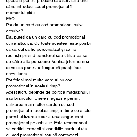
specială pentru produse sau servicii atunci 
când introduci codul promoțional în 
momentul plății.
FAQ.
Pot da un card cu cod promoțional cuiva 
altcuiva?.
Da, puteți da un card cu cod promoțional 
cuiva altcuiva. Cu toate acestea, este posibil 
ca cardul să fie personalizat și să fie 
restricții privind transferul sau utilizarea sa 
de către alte persoane. Verificați termenii și 
condițiile pentru a fi sigur că puteți face 
acest lucru.
Pot folosi mai multe carduri cu cod 
promoțional în același timp?.
Acest lucru depinde de politica magazinului 
sau brandului. Unele magazine permit 
utilizarea mai multor carduri cu cod 
promoțional în același timp, în timp ce altele 
permit utilizarea doar a unui singur card 
promoțional pe achiziție. Este recomandat 
să verifici termenii și condițiile cardului tău 
cu cod promoțional sau să contactezi 