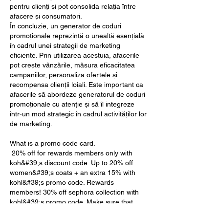
pentru clienți și pot consolida relația între 
afacere și consumatori.
În concluzie, un generator de coduri 
promoționale reprezintă o unealtă esențială 
în cadrul unei strategii de marketing 
eficiente. Prin utilizarea acestuia, afacerile 
pot crește vânzările, măsura eficacitatea 
campaniilor, personaliza ofertele și 
recompensa clienții loiali. Este important ca 
afacerile să abordeze generatorul de coduri 
promoționale cu atenție și să îl integreze 
într-un mod strategic în cadrul activităților lor 
de marketing.
What is a promo code card.
 20% off for rewards members only with 
koh&#39;s discount code. Up to 20% off 
women&#39;s coats + an extra 15% with 
kohl&#39;s promo code. Rewards 
members! 30% off sephora collection with 
kohl&#39;s promo code. Make sure that 
you&#39;re logged into your roblox account 