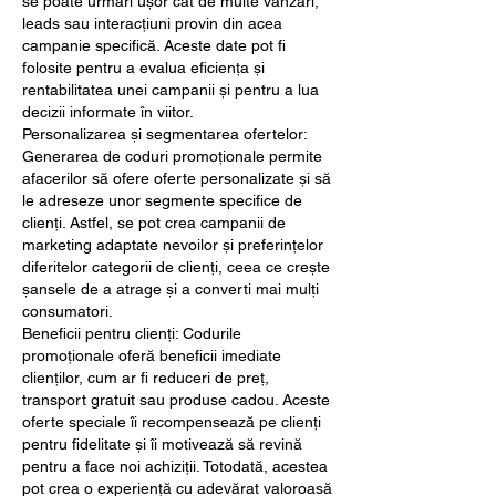
se poate urmări ușor cât de multe vânzări, 
leads sau interacțiuni provin din acea 
campanie specifică. Aceste date pot fi 
folosite pentru a evalua eficiența și 
rentabilitatea unei campanii și pentru a lua 
decizii informate în viitor.
Personalizarea și segmentarea ofertelor: 
Generarea de coduri promoționale permite 
afacerilor să ofere oferte personalizate și să 
le adreseze unor segmente specifice de 
clienți. Astfel, se pot crea campanii de 
marketing adaptate nevoilor și preferințelor 
diferitelor categorii de clienți, ceea ce crește 
șansele de a atrage și a converti mai mulți 
consumatori.
Beneficii pentru clienți: Codurile 
promoționale oferă beneficii imediate 
clienților, cum ar fi reduceri de preț, 
transport gratuit sau produse cadou. Aceste 
oferte speciale îi recompensează pe clienți 
pentru fidelitate și îi motivează să revină 
pentru a face noi achiziții. Totodată, acestea 
pot crea o experiență cu adevărat valoroasă 