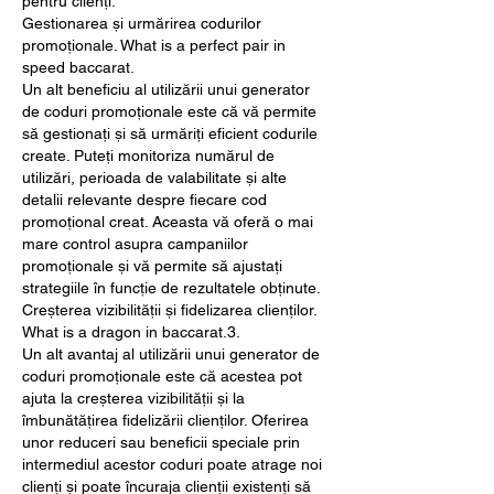
pentru clienți.
Gestionarea și urmărirea codurilor 
promoționale. What is a perfect pair in 
speed baccarat.
Un alt beneficiu al utilizării unui generator 
de coduri promoționale este că vă permite 
să gestionați și să urmăriți eficient codurile 
create. Puteți monitoriza numărul de 
utilizări, perioada de valabilitate și alte 
detalii relevante despre fiecare cod 
promoțional creat. Aceasta vă oferă o mai 
mare control asupra campaniilor 
promoționale și vă permite să ajustați 
strategiile în funcție de rezultatele obținute.
Creșterea vizibilității și fidelizarea clienților. 
What is a dragon in baccarat.3.
Un alt avantaj al utilizării unui generator de 
coduri promoționale este că acestea pot 
ajuta la creșterea vizibilității și la 
îmbunătățirea fidelizării clienților. Oferirea 
unor reduceri sau beneficii speciale prin 
intermediul acestor coduri poate atrage noi 
clienți și poate încuraja clienții existenți să 