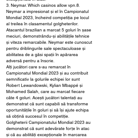
3. Neymar. Which casinos allow vpn.8.
Neymar a impresionat și el în Campionatul 
Mondial 2023, încheind competiția pe locul 
al treilea în clasamentul golgheterilor. 
Atacantul brazilian a marcat 5 goluri în șase 
meciuri, demonstrându-și abilitățile tehnice 
și viteza remarcabile. Neymar este cunoscut 
pentru driblingurile sale spectaculoase și 
abilitatea de a găsi spații în apărarea 
adversă pentru a înscrie.
Alți jucători care s-au remarcat în 
Campionatul Mondial 2023 și au contribuit 
semnificativ la golurile echipei lor sunt 
Robert Lewandowski, Kylian Mbappé și 
Mohamed Salah, care au marcat fiecare 
câte 4 goluri. Acești jucători talentați au 
demonstrat că sunt capabili să transforme 
oportunitățile în goluri și să își ajute echipa 
să obțină succesul în competiție.
Golgheterii Campionatului Mondial 2023 au 
demonstrat că sunt adevărate forțe în atac 
și că au abilități excepționale în marcarea 