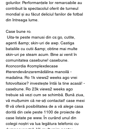
golurilor. Performanțele lor remarcabile au 
contribuit la spectacolul oferit de turneul 
mondial și au făcut deliciul fanilor de fotbal 
din întreaga lume.
Case bune ro.
 Uita-te peste manusi din cs:go, cutite, 
agenti &amp; skin-uri de awp. Castiga 
bataliile cu cutii &amp; obtine mai multe 
skin-uri pe steam acum. Bine ai venit în 
comunitatea casebune! casebune. 
#concordia #complexdecase 
#terendevânzaremădălina manoilă - 
madalina. Ro 1k views2 weeks ago vrei 
fotovoltaice? investește întâi la tine acasă! - 
casebune. Ro 23k views2 weeks ago 
trebuie să vezi cum se schimbă. Bună ziua, 
vă mulțumim că ne-ați contactat! case mexi 
® vă oferă posibilitatea de a vă alege casa 
dorită din cele peste 1100 de proiecte de 
case listate pe www. În curând unul din 
colegii noștri va lua legătura telefonic cu 