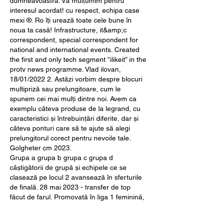
dumneavoastră. Vă mulțumim pentru 
interesul acordat! cu respect, echipa case 
mexi ®. Ro îți urează toate cele bune în 
noua ta casă! Infrastructure, it&amp;c 
correspondent, special correspondent for 
national and international events. Created 
the first and only tech segment ”ilikeit” in the 
protv news programme. Vlad ilovan, 
18/01/2022 2. Astăzi vorbim despre blocuri 
multipriză sau prelungitoare, cum le 
spunem cei mai mulți dintre noi. Avem ca 
exemplu câteva produse de la legrand, cu 
caracteristici și întrebuințări diferite, dar și 
câteva ponturi care să te ajute să alegi 
prelungitorul corect pentru nevoile tale. 
Golgheter cm 2023.
Grupa a grupa b grupa c grupa d 
câștigătorii de grupă și echipele ce se 
clasează pe locul 2 avansează în sferturile 
de finală. 28 mai 2023 - transfer de top 
făcut de farul. Promovată în liga 1 feminină, 
farul constanţa are planuri îndrăzneţe încă 
de la prima participare în elita fotbalului 