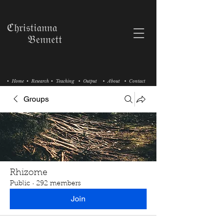
ℭ𝔥𝔯𝔦𝔰𝔱𝔦𝔞𝔫𝔫𝔞
𝔅𝔢𝔫𝔫𝔢𝔱𝔱
• Home
• Research
• Teaching
• Output
• About
• Contact
Groups
Rhizome
Public
·
292 members
Join