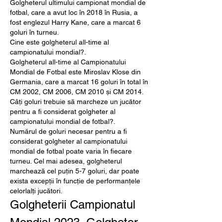
Golgheterul ultimului campionat mondial de 
fotbal, care a avut loc în 2018 în Rusia, a 
fost englezul Harry Kane, care a marcat 6 
goluri în turneu.
Cine este golgheterul all-time al 
campionatului mondial?.
Golgheterul all-time al Campionatului 
Mondial de Fotbal este Miroslav Klose din 
Germania, care a marcat 16 goluri în total în 
CM 2002, CM 2006, CM 2010 și CM 2014.
Câți goluri trebuie să marcheze un jucător 
pentru a fi considerat golgheter al 
campionatului mondial de fotbal?.
Numărul de goluri necesar pentru a fi 
considerat golgheter al campionatului 
mondial de fotbal poate varia în fiecare 
turneu. Cel mai adesea, golgheterul 
marchează cel puțin 5-7 goluri, dar poate 
exista excepții în funcție de performanțele 
celorlalți jucători.
Golgheterii Campionatul 