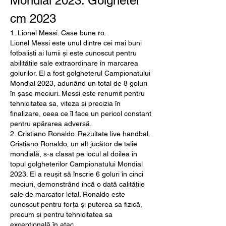
Mondial 2023. Golgheter 
cm 2023
1. Lionel Messi. Case bune ro.
Lionel Messi este unul dintre cei mai buni 
fotbaliști ai lumii și este cunoscut pentru 
abilitățile sale extraordinare în marcarea 
golurilor. El a fost golgheterul Campionatului 
Mondial 2023, adunând un total de 8 goluri 
în șase meciuri. Messi este renumit pentru 
tehnicitatea sa, viteza și precizia în 
finalizare, ceea ce îl face un pericol constant 
pentru apărarea adversă.
2. Cristiano Ronaldo. Rezultate live handbal.
Cristiano Ronaldo, un alt jucător de talie 
mondială, s-a clasat pe locul al doilea în 
topul golgheterilor Campionatului Mondial 
2023. El a reușit să înscrie 6 goluri în cinci 
meciuri, demonstrând încă o dată calitățile 
sale de marcator letal. Ronaldo este 
cunoscut pentru forța și puterea sa fizică, 
precum și pentru tehnicitatea sa 
excepțională în atac.