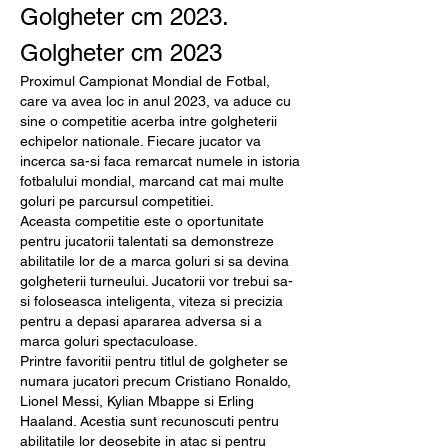
Golgheter cm 2023. 
Golgheter cm 2023
Proximul Campionat Mondial de Fotbal, 
care va avea loc in anul 2023, va aduce cu 
sine o competitie acerba intre golgheterii 
echipelor nationale. Fiecare jucator va 
incerca sa-si faca remarcat numele in istoria 
fotbalului mondial, marcand cat mai multe 
goluri pe parcursul competitiei.
Aceasta competitie este o oportunitate 
pentru jucatorii talentati sa demonstreze 
abilitatile lor de a marca goluri si sa devina 
golgheterii turneului. Jucatorii vor trebui sa-
si foloseasca inteligenta, viteza si precizia 
pentru a depasi apararea adversa si a 
marca goluri spectaculoase.
Printre favoritii pentru titlul de golgheter se 
numara jucatori precum Cristiano Ronaldo, 
Lionel Messi, Kylian Mbappe si Erling 
Haaland. Acestia sunt recunoscuti pentru 
abilitatile lor deosebite in atac si pentru 