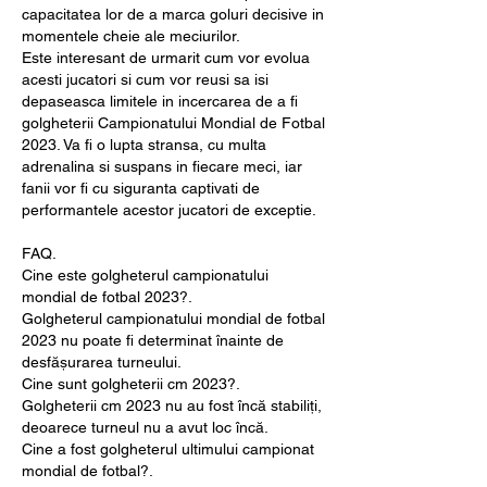
capacitatea lor de a marca goluri decisive in 
momentele cheie ale meciurilor.
Este interesant de urmarit cum vor evolua 
acesti jucatori si cum vor reusi sa isi 
depaseasca limitele in incercarea de a fi 
golgheterii Campionatului Mondial de Fotbal 
2023. Va fi o lupta stransa, cu multa 
adrenalina si suspans in fiecare meci, iar 
fanii vor fi cu siguranta captivati de 
performantele acestor jucatori de exceptie.
FAQ.
Cine este golgheterul campionatului 
mondial de fotbal 2023?.
Golgheterul campionatului mondial de fotbal 
2023 nu poate fi determinat înainte de 
desfășurarea turneului.
Cine sunt golgheterii cm 2023?.
Golgheterii cm 2023 nu au fost încă stabiliți, 
deoarece turneul nu a avut loc încă.
Cine a fost golgheterul ultimului campionat 
mondial de fotbal?.