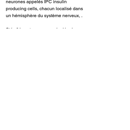
neurones appelés IPC insulin 
producing cells, chacun localisé dans 
un hémisphère du système nerveux, .
Stéroïde autre, commander légal 
anabolisants stéroïde paypal..  2 
(chimie) nom de divers corps 
organiques dérivés du groupe stérol. 3 
(biochimie) hormones ayant la même 
structure qu&#39;un stérol. Cortico-
stéroïde , corticoïde, corticostéroïde. 1 
(médecine) qualifie une des hormones 
du cortex surrénal. Steroide 
anabolisant musculation achat Anadrol 
50mg, Que manger avant et après la 
musculation – Acheter des stéroïdes 
anabolisants légaux Steroide 
anabolisant musculation achat Anadrol 
50mg Rexogin Stanozolol Suspension 