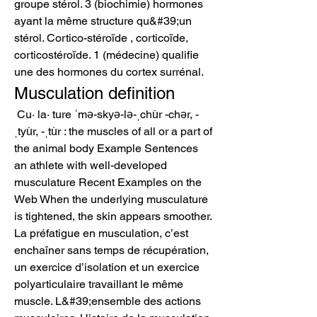
groupe stérol. 3 (biochimie) hormones 
ayant la même structure qu&#39;un 
stérol. Cortico-stéroïde , corticoïde, 
corticostéroïde. 1 (médecine) qualifie 
une des hormones du cortex surrénal. 
Musculation definition
 Cu· la· ture ˈmə-skyə-lə-ˌchu̇r -chər, -
ˌtyu̇r, -ˌtu̇r : the muscles of all or a part of 
the animal body Example Sentences 
an athlete with well-developed 
musculature Recent Examples on the 
Web When the underlying musculature 
is tightened, the skin appears smoother. 
La préfatigue en musculation, c’est 
enchaîner sans temps de récupération, 
un exercice d’isolation et un exercice 
polyarticulaire travaillant le même 
muscle. L&#39;ensemble des actions 