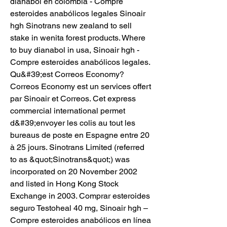
dianabol en colombia - Compre 
esteroides anabólicos legales Sinoair 
hgh Sinotrans new zealand to sell 
stake in wenita forest products. Where 
to buy dianabol in usa, Sinoair hgh - 
Compre esteroides anabólicos legales. 
Qu&#39;est Correos Economy? 
Correos Economy est un services offert 
par Sinoair et Correos. Cet express 
commercial international permet 
d&#39;envoyer les colis au tout les 
bureaus de poste en Espagne entre 20 
à 25 jours. Sinotrans Limited (referred 
to as &quot;Sinotrans&quot;) was 
incorporated on 20 November 2002 
and listed in Hong Kong Stock 
Exchange in 2003. Comprar esteroides 
seguro Testoheal 40 mg, Sinoair hgh – 
Compre esteroides anabólicos en línea 