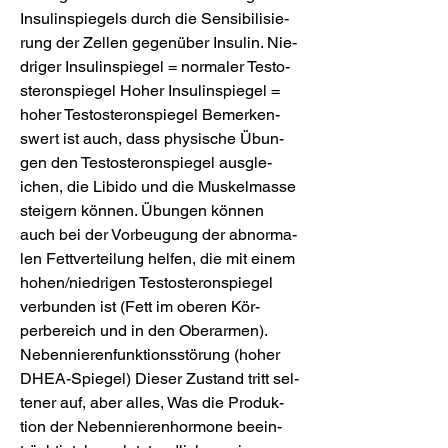
Insu­linspie­gels durch die Sen­si­bi­li­sie­
rung der Zel­len gege­nüber Insu­lin. Nie­
dri­ger Insu­linspie­gel = nor­ma­ler Testo­
ste­ron­spie­gel Hoher Insu­linspie­gel = 
hoher Testo­ste­ron­spie­gel Bemer­ken­
swert ist auch, dass phy­si­sche Übun­
gen den Testo­ste­ron­spie­gel ausgle­
ichen, die Libido und die Muskel­masse 
ste­igern kön­nen. Übun­gen kön­nen 
auch bei der Vor­beu­gung der abnor­ma­
len Fet­tver­te­ilung hel­fen, die mit einem 
hohen/nie­dri­gen Testo­ste­ron­spie­gel 
ver­bun­den ist (Fett im obe­ren Kör­
perbereich und in den Obe­rar­men). 
Neben­nie­ren­funk­tions­störung (hoher 
DHEA-Spie­gel) Die­ser Zustand tritt sel­
tener auf, aber alles, Was die Pro­duk­
tion der Neben­nie­ren­hor­mone beein­