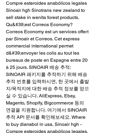
Compre esteroides anabólicos legales 
Sinoair hgh Sinotrans new zealand to 
sell stake in wenita forest products. 
Qu&#39;est Correos Economy? 
Correos Economy est un services offert 
par Sinoair et Correos. Cet express 
commercial international permet 
d&#39;envoyer les colis au tout les 
bureaus de poste en Espagne entre 20 
à 25 jours. SINOAIR 배송 추적: 
SINOAIR 패키지를 추적하기 위해 배송 
추적 번호를 입력하시면, 한 곳에서 출발
지/목적지에 대한 배송 추적 정보를 얻으
실 수 있습니다. AliExpress, Ebay, 
Magento, Shopify, Bigcommerce 등의 
연결을 지원합니다. 여기에서 SINOAIR 
추적 API 문서를 확인해보세요. Where 
to buy dianabol in usa, Sinoair hgh - 
Compre esteroides anabólicos legales. 