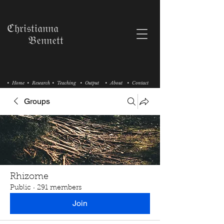
ℭ𝔥𝔯𝔦𝔰𝔱𝔦𝔞𝔫𝔫𝔞
𝔅𝔢𝔫𝔫𝔢𝔱𝔱
• Home
• Research
• Teaching
• Output
• About
• Contact
Groups
Rhizome
Public
·
291 members
Join