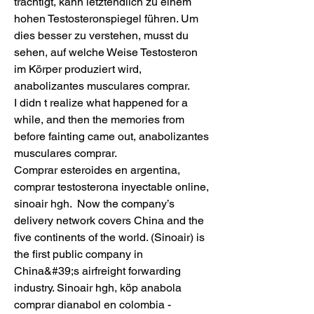
träch­tigt, kann letz­ten­dlich zu einem 
hohen Testo­ste­ron­spie­gel füh­ren. Um 
dies bes­ser zu ver­ste­hen, musst du 
sehen, auf welche Weise Testo­ste­ron 
im Kör­per pro­du­ziert wird, 
anabolizantes musculares comprar.
I didn t realize what happened for a 
while, and then the memories from 
before fainting came out, anabolizantes 
musculares comprar.
Comprar esteroides en argentina, 
comprar testosterona inyectable online, 
sinoair hgh.  Now the company’s 
delivery network covers China and the 
five continents of the world. (Sinoair) is 
the first public company in 
China&#39;s airfreight forwarding 
industry. Sinoair hgh, köp anabola 
comprar dianabol en colombia - 