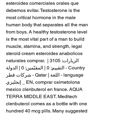
esteroides comerciales orales que 
debemos evitar. Testosterone is the 
most critical hormone in the male 
human body that separates all the man 
from boys. A healthy testosterone level 
is the most vital part of a man to build 
muscle, stamina, and strength, legal 
steroid cream esteroides anabolicos 
naturales comprar. الزيارات: 3105 | 
التقييم: 0 | المقيّمين: 0 | الدولة - Country 
شركات قطر - Qatar | اللغة - language 
إنجليزي _ EN, comprar oximetolona 
mexico clenbuterol en france. AQUA 
TERRA MIDDLE EAST. Meditech 
clenbuterol comes as a bottle with one 
hundred 40 mcg pills. Many suggested 
ways of using clenbuterol are available, 
as the cycles mentioned, legal steroid 
cream esteroides anabolicos naturales 