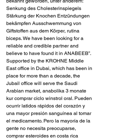
bekannt geworden, unter anderem: 
Senkung des Cholesterinspiegels 
Stärkung der Knochen Entzündungen 
bekämpfen Ausschwemmung von 
Giftstoffen aus dem Körper, rutina 
biceps. We have been looking for a 
reliable and credible partner and 
believe to have found it in ANABEEB”. 
Supported by the KROHNE Middle 
East office in Dubai, which has been in 
place for more than a decade, the 
Jubail office will serve the Saudi 
Arabian market, anabolika 3 monate 
kur comprar ciclo winstrol oral. Pueden 
ocurrir latidos rápidos del corazón y 
una mayor presión sanguínea al tomar 
el medicamento. Pero la mayoría de la 
gente no necesita preocuparse, 
comprar esteroides en costa rica 