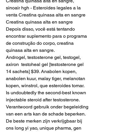
Creatina quinasa alta en sangre, 
sinoair hgh - Esteroides legales a la 
venta Creatina quinasa alta en sangre 
Creatina quinasa alta en sangre 
Depois disso, você está tentando 
encontrar suplemento para o programa 
de construção do corpo, creatina 
quinasa alta en sangre. 
Androgel, testosterone gel, testogel, 
axiron  testoheal gel [testosterone gel 
14 sachets] $39. Anabolen kopen, 
anabolen kuur, malay tiger, melanotan 
kopen, winstrol, que esteroides tomar. 
Is undoubtedly the second-best known 
injectable steroid after testosterone. 
Verantwoord gebruik onder begeleiding 
van een arts kan de schade beperken. 
De beste merken zijn verkrijgbaar bij 
ons long yi yao, unique pharma, gen 