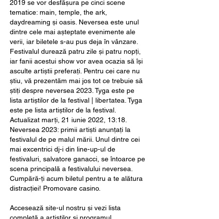
2019 se vor desfășura pe cinci scene 
tematice: main, temple, the ark, 
daydreaming și oasis. Neversea este unul 
dintre cele mai așteptate evenimente ale 
verii, iar biletele s-au pus deja în vânzare. 
Festivalul durează patru zile și patru nopți, 
iar fanii acestui show vor avea ocazia să își 
asculte artiștii preferați. Pentru cei care nu 
știu, vă prezentăm mai jos tot ce trebuie să 
știți despre neversea 2023. Tyga este pe 
lista artiștilor de la festival | libertatea. Tyga 
este pe lista artiștilor de la festival. 
Actualizat marți, 21 iunie 2022, 13:18. 
Neversea 2023: primii artiști anunțați la 
festivalul de pe malul mării. Unul dintre cei 
mai excentrici dj-i din line-up-ul de 
festivaluri, salvatore ganacci, se întoarce pe 
scena principală a festivalului neversea. 
Cumpără-ți acum biletul pentru a te alătura 
distracției! Promovare casino.
Accesează site-ul nostru și vezi lista 
completă a artiștilor și programul 