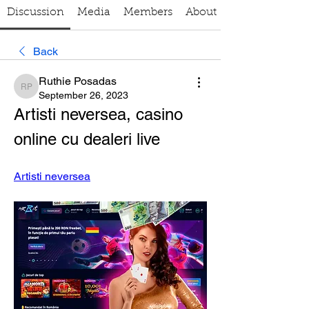
Discussion
Media
Members
About
Back
Ruthie Posadas
Ruthie Posadas
September 26, 2023
Artisti neversea, casino 
online cu dealeri live
Artisti neversea