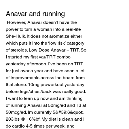
Anavar and running
 However, Anavar doesn’t have the 
power to turn a woman into a real-life 
She-Hulk. It does not aromatize either 
which puts it into the ‘low risk’ category 
of steroids. Low Dose Anavar + TRT. So 
I started my first var/TRT combo 
yesterday afternoon. I’ve been on TRT 
for just over a year and have seen a lot 
of improvements across the board from 
that alone. 10mg preworkout yesterday 
before legs/chest/back was really good. 
I want to lean up now and am thinking 
of running Anavar at 50mg/ed and T3 at 
50mcg/ed. Im currently 5&#39;6&quot;, 
203lbs @ 16%bf. My diet is clean and I 
do cardio 4-5 times per week, and 