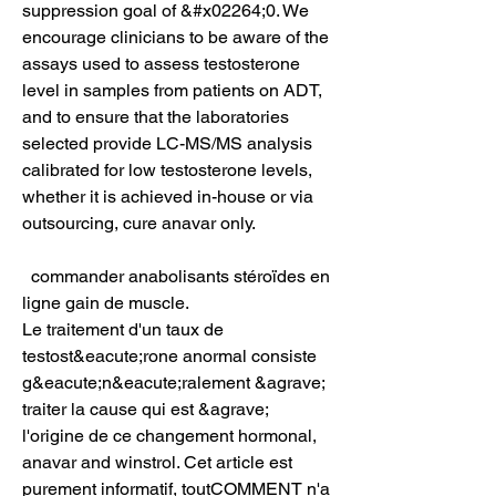
suppression goal of &#x02264;0. We 
encourage clinicians to be aware of the 
assays used to assess testosterone 
level in samples from patients on ADT, 
and to ensure that the laboratories 
selected provide LC-MS/MS analysis 
calibrated for low testosterone levels, 
whether it is achieved in-house or via 
outsourcing, cure anavar only.
  commander anabolisants stéroïdes en 
ligne gain de muscle.
Le traitement d'un taux de 
testost&eacute;rone anormal consiste 
g&eacute;n&eacute;ralement &agrave; 
traiter la cause qui est &agrave; 
l'origine de ce changement hormonal, 
anavar and winstrol. Cet article est 
purement informatif, toutCOMMENT n'a 