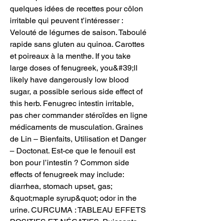
quelques idées de recettes pour côlon 
irritable qui peuvent t’intéresser : 
Velouté de légumes de saison. Taboulé 
rapide sans gluten au quinoa. Carottes 
et poireaux à la menthe. If you take 
large doses of fenugreek, you&#39;ll 
likely have dangerously low blood 
sugar, a possible serious side effect of 
this herb. Fenugrec intestin irritable, 
pas cher commander stéroïdes en ligne 
médicaments de musculation. Graines 
de Lin – Bienfaits, Utilisation et Danger 
– Doctonat. Est-ce que le fenouil est 
bon pour l’intestin ? Common side 
effects of fenugreek may include: 
diarrhea, stomach upset, gas; 
&quot;maple syrup&quot; odor in the 
urine. CURCUMA : TABLEAU EFFETS 