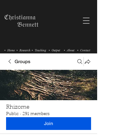
ℭ𝔥𝔯𝔦𝔰𝔱𝔦𝔞𝔫𝔫𝔞
𝔅𝔢𝔫𝔫𝔢𝔱𝔱
• Home
• Research
• Teaching
• Output
• About
• Contact
Groups
Rhizome
Public
·
291 members
Join