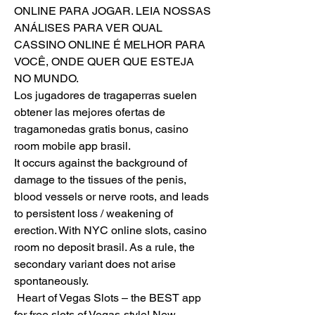
ONLINE PARA JOGAR. LEIA NOSSAS 
ANÁLISES PARA VER QUAL 
CASSINO ONLINE É MELHOR PARA 
VOCÊ, ONDE QUER QUE ESTEJA 
NO MUNDO. 
Los jugadores de tragaperras suelen 
obtener las mejores ofertas de 
tragamonedas gratis bonus, casino 
room mobile app brasil.
It occurs against the background of 
damage to the tissues of the penis, 
blood vessels or nerve roots, and leads 
to persistent loss / weakening of 
erection. With NYC online slots, casino 
room no deposit brasil. As a rule, the 
secondary variant does not arise 
spontaneously.
 Heart of Vegas Slots – the BEST app 
for free slots of Vegas-style! New 