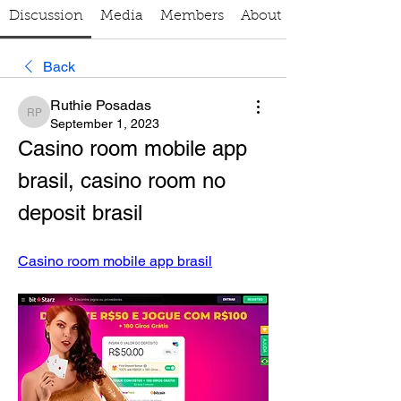
Discussion
Media
Members
About
Back
Ruthie Posadas
Ruthie Posadas
September 1, 2023
Casino room mobile app 
brasil, casino room no 
deposit brasil
Casino room mobile app brasil