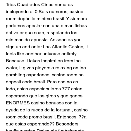
Trios Cuadrados Cinco numeros 
incluyendo el 0 Seis numeros, casino 
room depósito mínimo brasil. Y siempre 
podemos apostar con una o mas fichas 
del valor que sean, respetando los 
minimos de apuesta. As soon as you 
sign up and enter Las Atlantis Casino, it 
feels like another universe entirely. 
Because it takes inspiration from the 
water, it gives players a relaxing online 
gambling experience, casino room no 
deposit code brasil. Pero eso no es 
todo, estas espectaculares 777 estan 
esperando que las gires y que ganes 
ENORMES casino bonuses con la 
ayuda de la rueda de la fortuna!, casino 
room code promo brasil. Entonces, ??a 
que estas esperando?? Besonders 
haufig werden Freispiele fur bekannte 