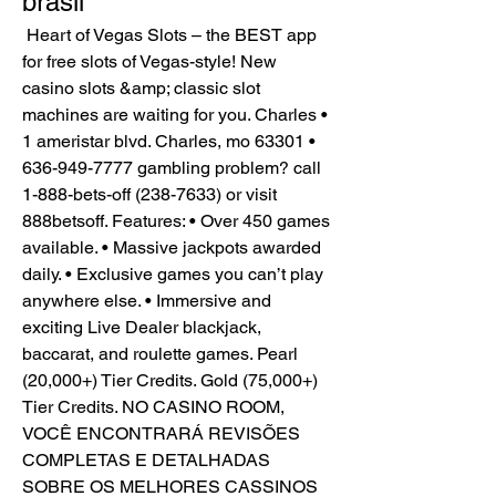
brasil
 Heart of Vegas Slots – the BEST app 
for free slots of Vegas-style! New 
casino slots &amp; classic slot 
machines are waiting for you. Charles • 
1 ameristar blvd. Charles, mo 63301 • 
636-949-7777 gambling problem? call 
1-888-bets-off (238-7633) or visit 
888betsoff. Features: • Over 450 games 
available. • Massive jackpots awarded 
daily. • Exclusive games you can’t play 
anywhere else. • Immersive and 
exciting Live Dealer blackjack, 
baccarat, and roulette games. Pearl 
(20,000+) Tier Credits. Gold (75,000+) 
Tier Credits. NO CASINO ROOM, 
VOCÊ ENCONTRARÁ REVISÕES 
COMPLETAS E DETALHADAS 
SOBRE OS MELHORES CASSINOS 