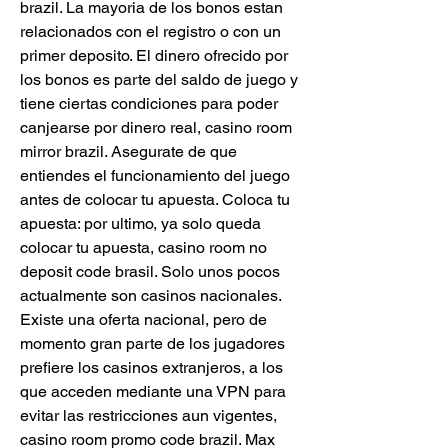
brazil. La mayoria de los bonos estan 
relacionados con el registro o con un 
primer deposito. El dinero ofrecido por 
los bonos es parte del saldo de juego y 
tiene ciertas condiciones para poder 
canjearse por dinero real, casino room 
mirror brazil. Asegurate de que 
entiendes el funcionamiento del juego 
antes de colocar tu apuesta. Coloca tu 
apuesta: por ultimo, ya solo queda 
colocar tu apuesta, casino room no 
deposit code brasil. Solo unos pocos 
actualmente son casinos nacionales. 
Existe una oferta nacional, pero de 
momento gran parte de los jugadores 
prefiere los casinos extranjeros, a los 
que acceden mediante una VPN para 
evitar las restricciones aun vigentes, 
casino room promo code brazil. Max 